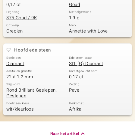
0,17 ct
Goud
Legering
Metaalgewicht
375 Goud / 9K
1,9 g
Ontwerp
Merk
Creolen
Annette with Love
Hoofd edelsteen
Edelsteen
Edelsteen exact
Diamant
SI1 (G) Diamant
Aantal en grootte
Karaatgewicht som
22 à 1,2 mm
0,17 ct
Slijpvorm
Zetting
Rond Brilliant Geslepen,
Pave
Geslepen
Edelsteen kleur
Herkomst
wit/kleurloos
Afrika
Naar het artikel