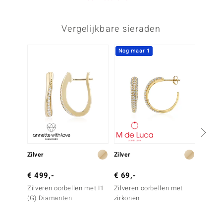
Vergelijkbare sieraden
Nog maar 1
Zilver
Zilver
Zilver
€ 499,-
€ 69,-
€ 399
Zilveren oorbellen met I1
Zilveren oorbellen met
Zilvere
(G) Diamanten
zirkonen
(G) Di