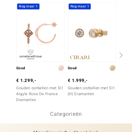
Nog maar 1
Nog maar 1
Nog m
Goud
Goud
Goud
€ 1.299,-
€ 1.999,-
€ 1.2
Gouden oorbellen met SI1
Gouden oorbellen met SI1
Gouden
Argyle Rose De France
(H) Diamanten
Argyle
Diamanten
Diama
Categorieën