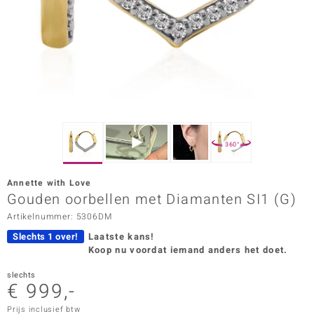
ana
Prince Designs
o
Chic
360°
d in Berlin
Annette with Love
insell
Gouden oorbellen met Diamanten SI1 (G)
Artikelnummer: 5306DM
n Vogue
Slechts 1 over!
Laatste kans!
e in Italy
Koop nu voordat iemand anders het doet.
o Paraíso
slechts
€ 999,-
izen
Prijs inclusief btw