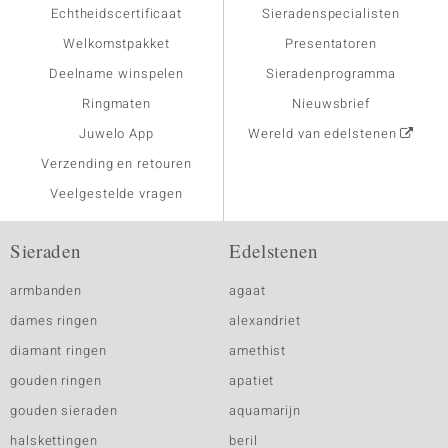
Echtheidscertificaat
Sieradenspecialisten
Welkomstpakket
Presentatoren
Deelname winspelen
Sieradenprogramma
Ringmaten
Nieuwsbrief
Juwelo App
Wereld van edelstenen
Verzending en retouren
Veelgestelde vragen
Sieraden
Edelstenen
armbanden
agaat
dames ringen
alexandriet
diamant ringen
amethist
gouden ringen
apatiet
gouden sieraden
aquamarijn
halskettingen
beril