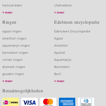
halssieraden
chalcedoon
meer
meer
Ringen
Edelsteen encyclopedie
agaat ringen
Edelsteen Encyclopedie
amethist ringen
Agaat
aquamarijn ringen
Amethist
barnsteen ringen
Apatiet
citrien ringen
Aquamarijn
diamant ringen
Barnsteen
gouden ringen
Beril
meer
meer
Betaalmogelijkheden