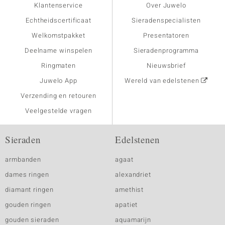
Klantenservice
Over Juwelo
Echtheidscertificaat
Sieradenspecialisten
Welkomstpakket
Presentatoren
Deelname winspelen
Sieradenprogramma
Ringmaten
Nieuwsbrief
Juwelo App
Wereld van edelstenen
Verzending en retouren
Veelgestelde vragen
Sieraden
Edelstenen
armbanden
agaat
dames ringen
alexandriet
diamant ringen
amethist
gouden ringen
apatiet
gouden sieraden
aquamarijn