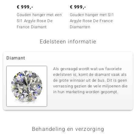
€ 999,-
€ 999,-
€ 149
Vierde edelsteen
Gouden hanger met een
Gouden hanger met SI1
Zilvere
Edelsteen exact
Aantal en grootte
SI1 Argyle Rose De
Argyle Rose De France
Argyle
SI1 Argyle Rose de France
14 à 1 mm
France Diamant
Diamanten
Diama
Diamant
Karaatgewicht som
Slijpvorm
Edelsteen informatie
0,074 ct
Rond Brilliant Geslepen
Zetting
Herkomst
Pave
Australië
Diamant
Als gevraagd wordt wat uw favoriete
edelsteen is, komt de diamant vaak als
de grote winnaar uit de bus. Dit is geen
verrassing gezien de vele miljoenen die
in hun marketing worden gepompt.
Behandeling en verzorging