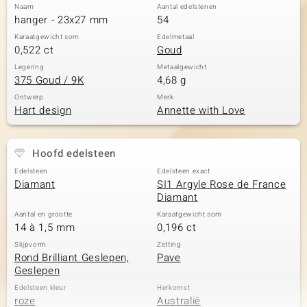
Naam
Aantal edelstenen
hanger - 23x27 mm
54
Karaatgewicht som
Edelmetaal
0,522 ct
Goud
Legering
Metaalgewicht
375 Goud / 9K
4,68 g
Ontwerp
Merk
Hart design
Annette with Love
Hoofd edelsteen
Edelsteen
Edelsteen exact
Diamant
SI1 Argyle Rose de France
Diamant
Aantal en grootte
Karaatgewicht som
14 à 1,5 mm
0,196 ct
Slijpvorm
Zetting
Rond Brilliant Geslepen,
Pave
Geslepen
Edelsteen kleur
Herkomst
roze
Australië