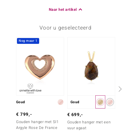
Naar het artikel
Voor u geselecteerd
Nog maar 1
Nog m
Goud
Goud
Goud
€ 799,-
€ 1.9
€ 699,-
Gouden hanger met SI1
Gouden
Gouden hanger met een
Argyle Rose De France
Paraib
vuur agaat