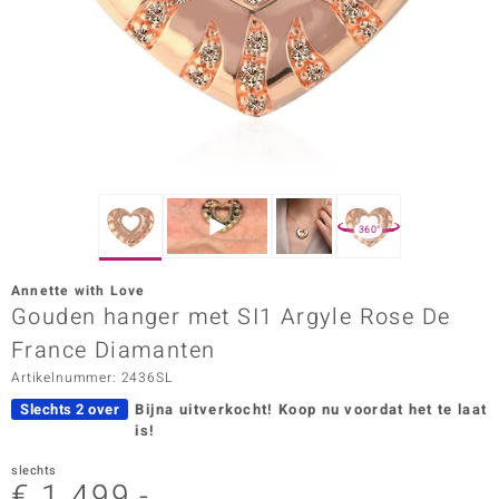
ana
Prince Designs
o
Chic
360°
d in Berlin
Annette with Love
insell
Gouden hanger met SI1 Argyle Rose De
France Diamanten
n Vogue
Artikelnummer: 2436SL
e in Italy
Slechts 2 over
Bijna uitverkocht!
Koop nu voordat het te laat
is!
o Paraíso
slechts
izen
€ 1.499,-