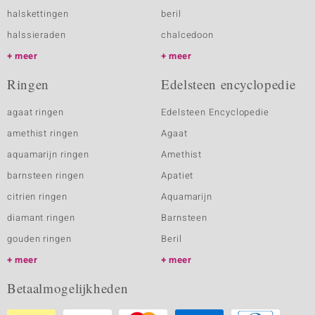
halskettingen
beril
halssieraden
chalcedoon
meer
meer
Ringen
Edelsteen encyclopedie
agaat ringen
Edelsteen Encyclopedie
amethist ringen
Agaat
aquamarijn ringen
Amethist
barnsteen ringen
Apatiet
citrien ringen
Aquamarijn
diamant ringen
Barnsteen
gouden ringen
Beril
meer
meer
Betaalmogelijkheden