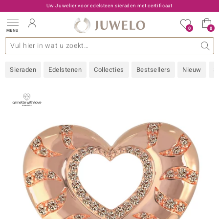
Uw Juwelier voor edelsteen sieraden met certificaat
0
0
MENU
llecties
 Edelstenen
een A - Z
den type
Live aanbiedingen
Ontwerp
Algemeen
Favoriete edelstenen
Materiaal
Interessant
Juwelo
Edelstenen op kleur
Ringmaat
Advies
Sieraden
Edelstenen
Collecties
Bestsellers
Nieuw
S
old
NI
 with Love
Nature
rong
ors Edition
 boutique