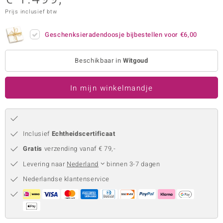
Prijs inclusief btw
remonti
remonti
Geschenksieradendoosje bijbestellen voor
€6,00
uwelo
Beschikbaar in
Witgoud
 Gems
In mijn winkelmandje
NO Collection
va
Inclusief
Echtheidscertificaat
Gratis
verzending vanaf € 79,-
Levering naar
Nederland
binnen 3-7 dagen
Nederlandse klantenservice
Minerale