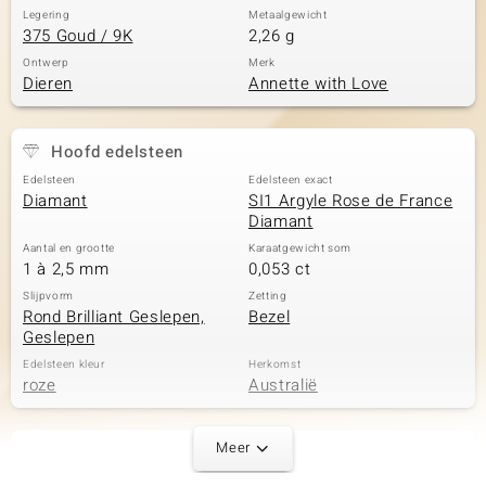
Legering
Metaalgewicht
375 Goud / 9K
2,26 g
Ontwerp
Merk
Dieren
Annette with Love
Hoofd edelsteen
Edelsteen
Edelsteen exact
Diamant
SI1 Argyle Rose de France
Diamant
Aantal en grootte
Karaatgewicht som
1 à 2,5 mm
0,053 ct
Slijpvorm
Zetting
Rond Brilliant Geslepen,
Bezel
Geslepen
Edelsteen kleur
Herkomst
roze
Australië
Meer
Tweede edelsteen
Edelsteen exact
Aantal en grootte