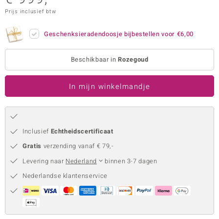
Prijs inclusief btw
remonti
remonti
Geschenksieradendoosje bijbestellen voor
€6,00
uwelo
Beschikbaar in
Rozegoud
 Gems
In mijn winkelmandje
NO Collection
va
Inclusief
Echtheidscertificaat
Gratis
verzending vanaf € 79,-
Levering naar
Nederland
binnen 3-7 dagen
Nederlandse klantenservice
Minerale