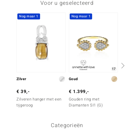
Voor u geselecteerd
Nog maar 1
Nog maar 1
17
Zilver
Goud
Zilver
€ 39,-
€ 1.399,-
€ 69,
Zilveren hanger met een
Gouden ring met
Zilver
tijgeroog
Diamanten SI1 (G)
Zarinie
Categorieën