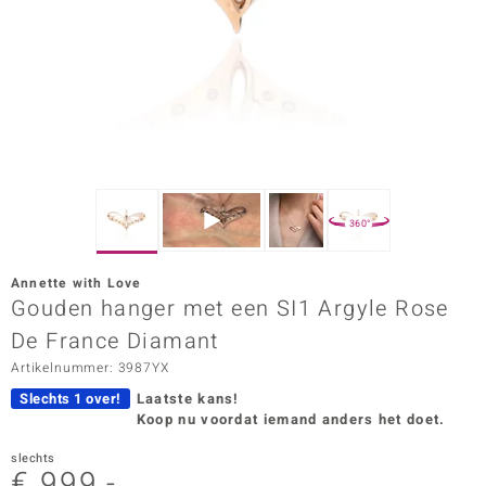
ana
Prince Designs
o
Chic
360°
d in Berlin
Annette with Love
insell
Gouden hanger met een SI1 Argyle Rose
De France Diamant
n Vogue
Artikelnummer: 3987YX
e in Italy
Slechts 1 over!
Laatste kans!
Koop nu voordat iemand anders het doet.
o Paraíso
slechts
izen
€ 999,-