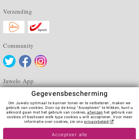
Verzending
Community
Juwelo App
Gegevensbescherming
Om Juwelo optimaal te kunnen tonen en te verbeteren , maken we
gebruik van cookies. Door op de knop "Accepteren" te klikken, kunt u
akkoord gaan met het gebruik van cookies,
afwijzen
het gebruik van
Algemene verkoopvoorwaarden
Privacybeleid
Cookies
cookies of beslissen welk type cookies u wilt accepteren. Voor meer
Colofon
Contact
Contract herroepen
informatie over cookies, zie ons
privacybeleid
.
Visit our stores in other countries:
Accepteer alle