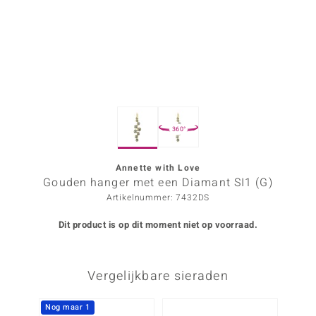
ana
Prince Designs
o
360°
Chic
d in Berlin
Annette with Love
Gouden hanger met een Diamant SI1 (G)
insell
Artikelnummer: 7432DS
n Vogue
Dit product is op dit moment niet op voorraad.
e in Italy
Vergelijkbare sieraden
o Paraíso
izen
Nog maar 1