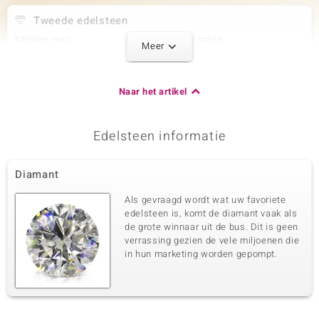
Tweede edelsteen
Edelsteen exact
Aantal en grootte
Meer
SI1 (G) Diamant
2 à 2,5 mm
Karaatgewicht som
Slijpvorm
0,116 ct
Rond Brilliant Geslepen
Naar het artikel
Zetting
Herkomst
Bezel
Afrika
Edelsteen informatie
Derde edelsteen
Diamant
Edelsteen exact
Aantal en grootte
SI1 (G) Diamant
2 à 2,2 mm
Als gevraagd wordt wat uw favoriete
Karaatgewicht som
Slijpvorm
edelsteen is, komt de diamant vaak als
0,08 ct
Rond Brilliant Geslepen
de grote winnaar uit de bus. Dit is geen
verrassing gezien de vele miljoenen die
Zetting
Herkomst
Bezel
in hun marketing worden gepompt.
Afrika
Vierde edelsteen
Edelsteen exact
Aantal en grootte