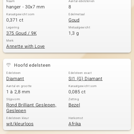
Naam
Aantal edelstenen
hanger - 30x7 mm
8
Karaatgewicht som
Edelmetaal
0,371 ct
Goud
Legering
Metaalgewicht
375 Goud / 9K
1,3 g
Merk
Annette with Love
Hoofd edelsteen
Edelsteen
Edelsteen exact
Diamant
SI1 (G) Diamant
Aantal en grootte
Karaatgewicht som
1 à 2,8 mm
0,085 ct
Slijpvorm
Zetting
Rond Brilliant Geslepen,
Bezel
Geslepen
Edelsteen kleur
Herkomst
wit/kleurloos
Afrika