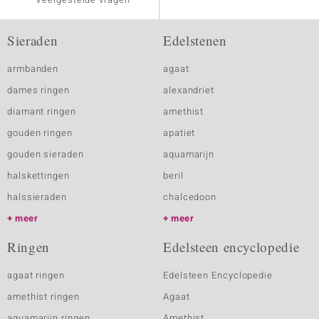
Sieraden
Edelstenen
armbanden
agaat
dames ringen
alexandriet
diamant ringen
amethist
gouden ringen
apatiet
gouden sieraden
aquamarijn
halskettingen
beril
halssieraden
chalcedoon
meer
meer
Ringen
Edelsteen encyclopedie
agaat ringen
Edelsteen Encyclopedie
amethist ringen
Agaat
aquamarijn ringen
Amethist