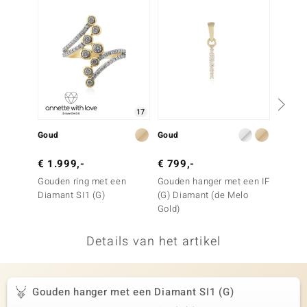
remonti
remonti
uwelo
 Gems
17
NO Collection
Goud
Goud
Zilver
va
€ 1.999,-
€ 799,-
€ 69,
Gouden ring met een
Gouden hanger met een IF
Zilver
Diamant SI1 (G)
(G) Diamant (de Melo
I3 Cha
Gold)
Details van het artikel
Minerale
Gouden hanger met een Diamant SI1 (G)