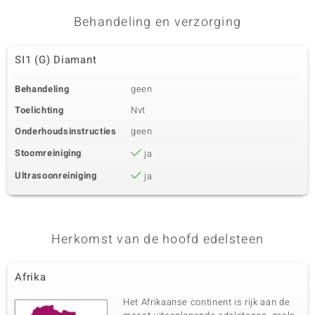
SI1 (G) Diamant
3 à 2 mm
Behandeling en verzorging
Karaatgewicht som
Slijpvorm
0,09 ct
Rond Brilliant Geslepen
SI1 (G) Diamant
Zetting
Herkomst
Bezel
Afrika
Behandeling
geen
Toelichting
Nvt
Onderhoudsinstructies
geen
Stoomreiniging
ja
Ultrasoonreiniging
ja
Herkomst van de hoofd edelsteen
Afrika
Het Afrikaanse continent is rijk aan de