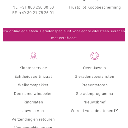
NL:
+31 800 250 00 50
Trustpilot Koopbescherming
BE:
+49 30 21 78 26 01
Uw online edelsteen sieradenspecialist voor echte edelsteen sieraden
met certificaat
Klantenservice
Over Juwelo
Echtheidscertificaat
Sieradenspecialisten
Welkomstpakket
Presentatoren
Deelname winspelen
Sieradenprogramma
Ringmaten
Nieuwsbrief
Juwelo App
Wereld van edelstenen
Verzending en retouren
Veelgestelde vragen