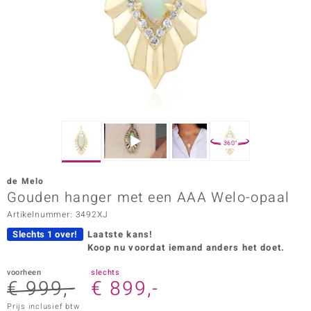
ana
Prince Designs
o
Chic
360°
d in Berlin
de Melo
insell
Gouden hanger met een AAA Welo-opaal
Artikelnummer: 3492XJ
n Vogue
Slechts 1 over!
Laatste kans!
e in Italy
Koop nu voordat iemand anders het doet.
o Paraíso
voorheen
slechts
€ 999,-
€ 899,-
izen
Prijs inclusief btw