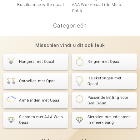
Braziliaanse witte opaal
AAA Welo-opaal (de Melo
Welo-o
Gold)
Categorieën
Misschien vindt u dit ook leuk
Hangers met Opaal
Ringen met Opaal
Halskettingen met
Oorbellen met Opaal
Opaal
Passende ketting voor
Armbanden met Opaal
Geel Goud
Sieraden met AAA Welo
Sieraden met edelsteen
Opaal
in meerkleurig