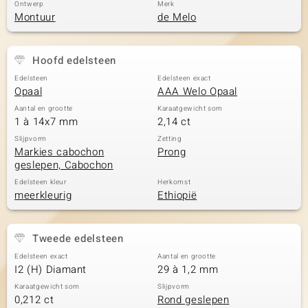
Ontwerp
Merk
Montuur
de Melo
Hoofd edelsteen
Edelsteen
Edelsteen exact
Opaal
AAA Welo Opaal
Aantal en grootte
Karaatgewicht som
1 à 14x7 mm
2,14 ct
Slijpvorm
Zetting
Markies cabochon
Prong
geslepen, Cabochon
Edelsteen kleur
Herkomst
meerkleurig
Ethiopië
Tweede edelsteen
Edelsteen exact
Aantal en grootte
I2 (H) Diamant
29 à 1,2 mm
Karaatgewicht som
Slijpvorm
0,212 ct
Rond geslepen