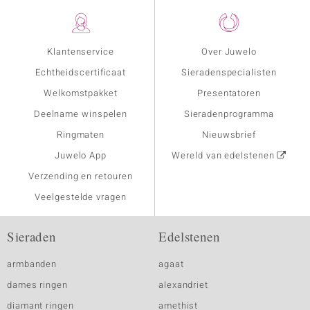
Klantenservice
Over Juwelo
Echtheidscertificaat
Sieradenspecialisten
Welkomstpakket
Presentatoren
Deelname winspelen
Sieradenprogramma
Ringmaten
Nieuwsbrief
Juwelo App
Wereld van edelstenen
Verzending en retouren
Veelgestelde vragen
Sieraden
Edelstenen
armbanden
agaat
dames ringen
alexandriet
diamant ringen
amethist