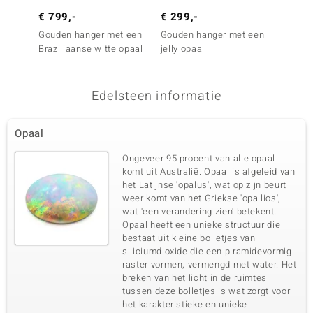
€ 799,-
€ 299,-
€ 149
Gouden hanger met een
Gouden hanger met een
Zilver
Braziliaanse witte opaal
jelly opaal
Welo-o
Edelsteen informatie
Opaal
Ongeveer 95 procent van alle opaal
komt uit Australië. Opaal is afgeleid van
het Latijnse 'opalus', wat op zijn beurt
weer komt van het Griekse 'opallios',
wat 'een verandering zien' betekent.
Opaal heeft een unieke structuur die
bestaat uit kleine bolletjes van
siliciumdioxide die een piramidevormig
raster vormen, vermengd met water. Het
breken van het licht in de ruimtes
tussen deze bolletjes is wat zorgt voor
het karakteristieke en unieke