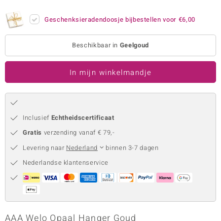
remonti
Geschenksieradendoosje bijbestellen voor
€6,00
remonti
Beschikbaar in
Geelgoud
uwelo
In mijn winkelmandje
 Gems
NO Collection
va
Inclusief
Echtheidscertificaat
Gratis
verzending vanaf € 79,-
Levering naar
Nederland
binnen 3-7 dagen
Nederlandse klantenservice
Minerale
AAA Welo Opaal Hanger Goud