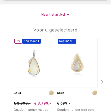
Naar het artikel
Voor u geselecteerd
-5%
Nog maar 1
Nog maar 1
-40%
Goud
Goud
Goud
€ 3.999,-
€ 3.799,-
€ 699,-
€ 999
Gouden hanger met een
Gouden hanger met een
Gouden