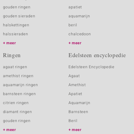
gouden ringen
apatiet
gouden sieraden
aquamarijn
halskettingen
beril
halssieraden
chalcedoon
meer
meer
Ringen
Edelsteen encyclopedie
agaat ringen
Edelsteen Encyclopedie
amethist ringen
Agaat
aquamarijn ringen
Amethist
barnsteen ringen
Apatiet
citrien ringen
Aquamarijn
diamant ringen
Barnsteen
gouden ringen
Beril
meer
meer