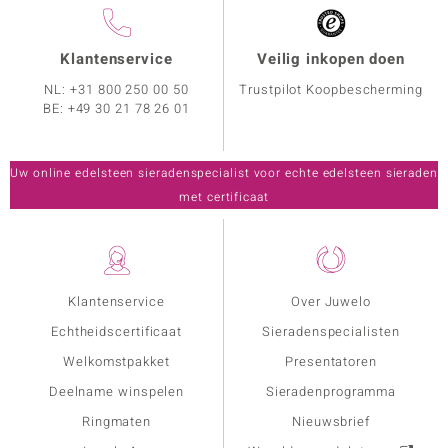
Klantenservice
Veilig inkopen doen
NL:
+31 800 250 00 50
Trustpilot Koopbescherming
BE:
+49 30 21 78 26 01
Uw online edelsteen sieradenspecialist voor echte edelsteen sieraden
met certificaat
Klantenservice
Over Juwelo
Echtheidscertificaat
Sieradenspecialisten
Welkomstpakket
Presentatoren
Deelname winspelen
Sieradenprogramma
Ringmaten
Nieuwsbrief