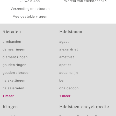
Juwelo App
Wereld van edelstenen
Verzending en retouren
Veelgestelde vragen
Sieraden
Edelstenen
armbanden
agaat
dames ringen
alexandriet
diamant ringen
amethist
gouden ringen
apatiet
gouden sieraden
aquamarijn
halskettingen
beril
halssieraden
chalcedoon
meer
meer
Ringen
Edelsteen encyclopedie