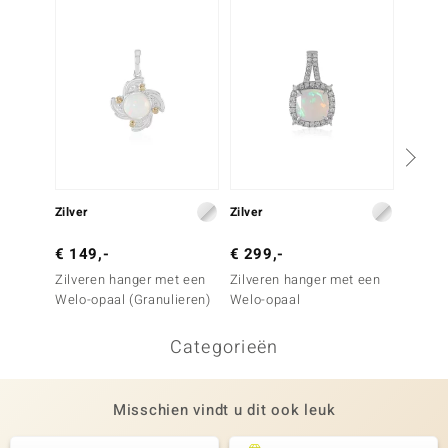
Zilver
Zilver
Zilver
€ 149,-
€ 299,-
€ 149
Zilveren hanger met een
Zilveren hanger met een
Zilver
Welo-opaal (Granulieren)
Welo-opaal
Welo-o
Categorieën
Misschien vindt u dit ook leuk