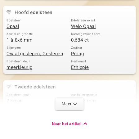
Hoofd edelsteen
Edelsteen
Edelsteen exact
Opaal
Welo Opaal
Aantal en grootte
Karaatgewicht som
1 à 8x6 mm
0,684 ct
Slijpvorm
Zetting
Ovaal geslepen, Geslepen
Prong
Edelsteen kleur
Herkomst
meerkleurig
Ethiopië
Tweede edelsteen
Edelsteen exact
Aantal en grootte
Zirkoon
2 à 1,3 mm
Meer
Karaatgewicht som
Slijpvorm
0,022 ct
Rond geslepen
Zetting
Herkomst
Naar het artikel
Pave
Tanzania