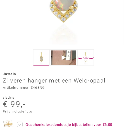
ana
Prince Designs
o
Chic
360°
d in Berlin
Juwelo
insell
Zilveren hanger met een Welo-opaal
Artikelnummer: 3463RG
n Vogue
slechts
e in Italy
€ 99,-
o Paraíso
Prijs inclusief btw
izen
Geschenksieradendoosje bijbestellen voor
€6,00