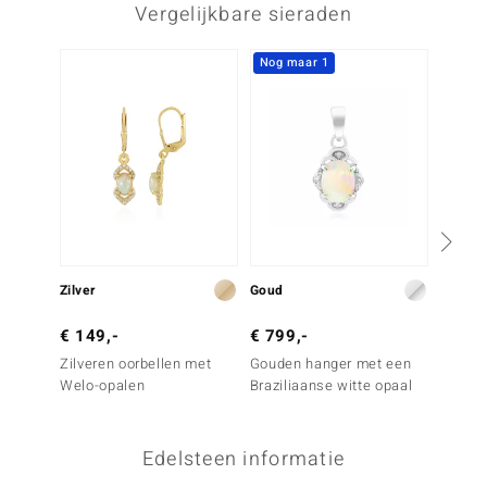
Vergelijkbare sieraden
Derde edelsteen
Edelsteen exact
Aantal en grootte
Nog maar 1
-10%
Zirkoon
16 à 1 mm
Karaatgewicht som
Slijpvorm
0,112 ct
Rond geslepen
Zetting
Herkomst
Pave
Tanzania
Zilver
Goud
Zilver
€ 149,-
€ 799,-
€ 199
Zilveren oorbellen met
Gouden hanger met een
Zilver
Welo-opalen
Braziliaanse witte opaal
Austra
Edelsteen informatie