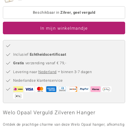
remonti
Beschikbaar in
Zilver, geel verguld
remonti
In mijn winkelmandje
uwelo
 Gems
NO Collection
Inclusief
Echtheidscertificaat
Gratis
verzending vanaf € 79,-
va
Levering naar
Nederland
binnen 3-7 dagen
Nederlandse klantenservice
Welo Opaal Verguld Zilveren Hanger
Minerale
Ontdek de prachtige charme van deze Welo Opaal hanger, afkomstig