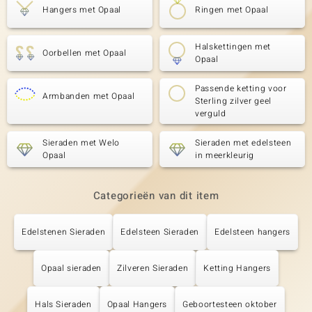
Hangers met Opaal
Ringen met Opaal
Halskettingen met
Oorbellen met Opaal
Opaal
Passende ketting voor
Armbanden met Opaal
Sterling zilver geel
verguld
Sieraden met Welo
Sieraden met edelsteen
Opaal
in meerkleurig
Categorieën van dit item
Edelstenen Sieraden
Edelsteen Sieraden
Edelsteen hangers
Opaal sieraden
Zilveren Sieraden
Ketting Hangers
Hals Sieraden
Opaal Hangers
Geboortesteen oktober