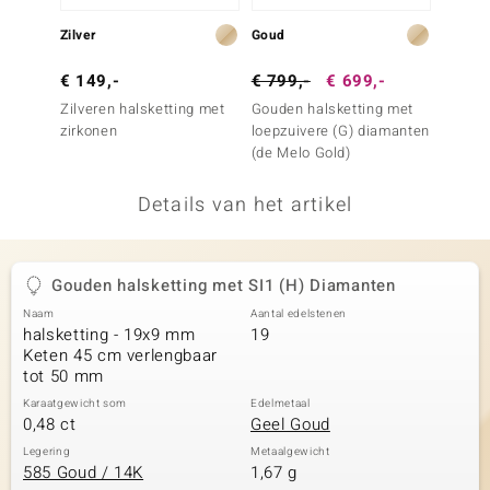
remonti
Zilver
Goud
Goud
remonti
€ 149,-
€ 799,-
€ 699,-
€ 899
Zilveren halsketting met
Gouden halsketting met
Gouden
uwelo
zirkonen
loepzuivere (G) diamanten
loepzu
(de Melo Gold)
(de Me
 Gems
Details van het artikel
NO Collection
va
Gouden halsketting met SI1 (H) Diamanten
Naam
Aantal edelstenen
halsketting - 19x9 mm
19
Keten 45 cm verlengbaar
tot 50 mm
Karaatgewicht som
Edelmetaal
0,48 ct
Geel Goud
Minerale
Legering
Metaalgewicht
585 Goud / 14K
1,67 g