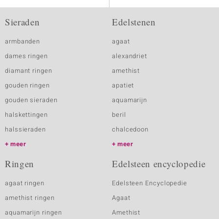
Sieraden
Edelstenen
armbanden
agaat
dames ringen
alexandriet
diamant ringen
amethist
gouden ringen
apatiet
gouden sieraden
aquamarijn
halskettingen
beril
halssieraden
chalcedoon
meer
meer
Ringen
Edelsteen encyclopedie
agaat ringen
Edelsteen Encyclopedie
amethist ringen
Agaat
aquamarijn ringen
Amethist