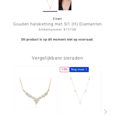
ana
Cirari
Gouden halsketting met SI1 (H) Diamanten
Prince Designs
Artikelnummer: 8737GN
o
Dit product is op dit moment niet op voorraad.
Chic
Vergelijkbare sieraden
d in Berlin
insell
-13%
Nog maar 1
n Vogue
e in Italy
o Paraíso
izen