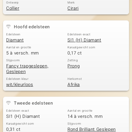
Ontwerp
Merk
Collier
Cirari
Hoofd edelsteen
Edelsteen
Edelsteen exact
Diamant
SI1 (H) Diamant
Aantal en grootte
Karaatgewicht som
5 à versch. mm
0,17 ct
Slijpvorm
Zetting
Fancy trapgeslepen,
Prong
Geslepen
Edelsteen kleur
Herkomst
wit/kleurloos
Afrika
Tweede edelsteen
Edelsteen exact
Aantal en grootte
SI1 (H) Diamant
14 à versch. mm
Karaatgewicht som
Slijpvorm
0,31 ct
Rond Brilliant Geslepen