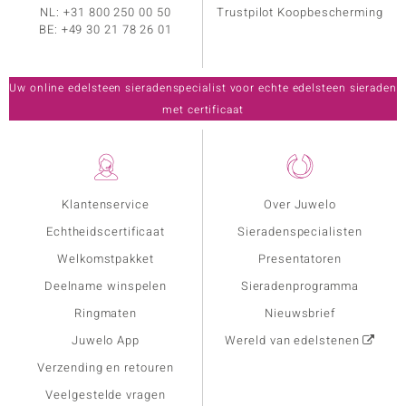
NL:
+31 800 250 00 50
Trustpilot Koopbescherming
BE:
+49 30 21 78 26 01
Uw online edelsteen sieradenspecialist voor echte edelsteen sieraden
met certificaat
Klantenservice
Over Juwelo
Echtheidscertificaat
Sieradenspecialisten
Welkomstpakket
Presentatoren
Deelname winspelen
Sieradenprogramma
Ringmaten
Nieuwsbrief
Juwelo App
Wereld van edelstenen
Verzending en retouren
Veelgestelde vragen