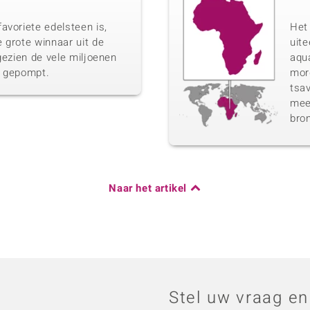
avoriete edelsteen is,
Het 
 grote winnaar uit de
uit
gezien de vele miljoenen
aqua
n gepompt.
morg
tsav
meer
bro
Naar het artikel
Stel uw vraag en