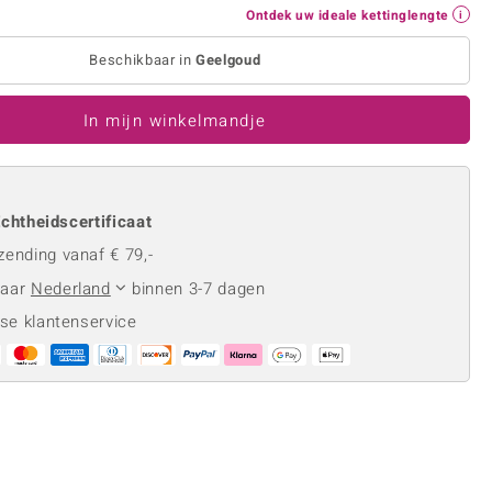
Rhodoliet
Sieraden in varianten
Ontdek uw ideale kettinglengte
is
Toermalijn
Ringmaten
Beschikbaar in
Geelgoud
In mijn winkelmandje
Geel
chtheidscertificaat
zending vanaf € 79,-
naar
Nederland
binnen 3-7 dagen
se klantenservice