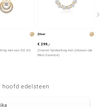
Zilver
Goud
€ 299,-
€ 899
ting met een SI2 (H)
Zilveren halsketting met zirkonen (de
Gouden
Melo Essence)
Diama
 hoofd edelsteen
rika