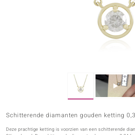
Onyx
Peridoot
Armbanden
Kralen sieraden
Custodana
Kunstreizen
Spinel
Tanzaniet
Accessoires
Bedels
Dagen
Mark Tremonti
Zirkoon
Sieradensets
Colliers
Edelstenen op kleur
Rood
Paars
Alle edelstenen
Schitterende diamanten gouden ketting 0,3
Deze prachtige ketting is voorzien van een schitterende dia