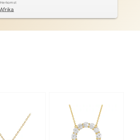
Herkomst
Afrika
-11%