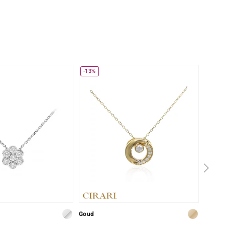
-13%
Goud
Goud