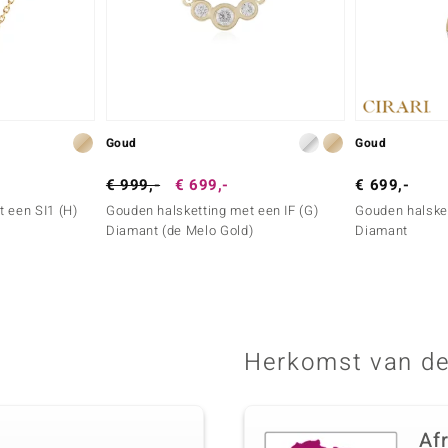
Goud
Goud
€ 999,-
€ 699,-
€ 699,-
 een SI1 (H)
Gouden halsketting met een IF (G)
Gouden halsket
Diamant (de Melo Gold)
Diamant
Herkomst van de
Af