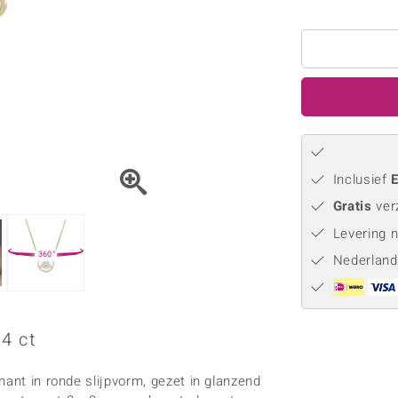
Parel
Kwarts
♦ Zilveren ringen
Vitale Minerale
Topaas
Turkoo
♦ Zilveren oorbellen
♦ Zilveren hangers
♦ Zilveren armbanden
♦ Zilveren kettingen
Blauw
Groen
Platina sieraden
Inclusief
E
Gratis
ver
Levering 
360°
Nederland
4 ct
mant in ronde slijpvorm, gezet in glanzend