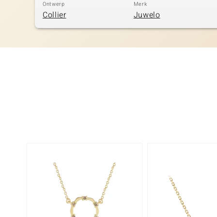
Ontwerp
Merk
Collier
Juwelo