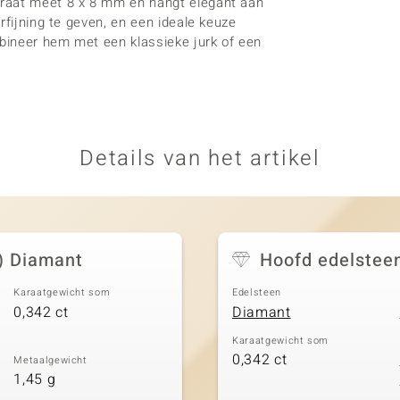
araat meet 8 x 8 mm en hangt elegant aan
rfijning te geven, en een ideale keuze
bineer hem met een klassieke jurk of een
Details van het artikel
) Diamant
Hoofd edelstee
Karaatgewicht som
Edelsteen
0,342 ct
Diamant
Karaatgewicht som
0,342 ct
Metaalgewicht
1,45 g