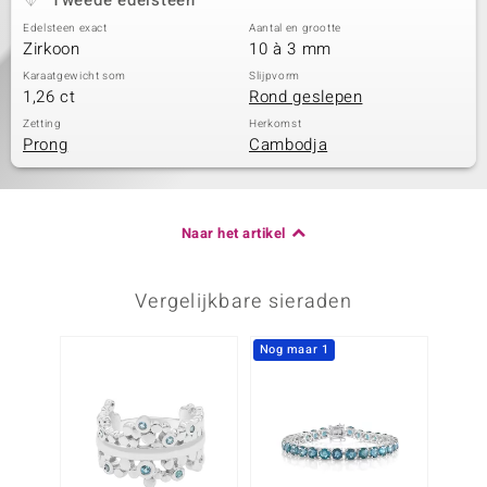
Tweede edelsteen
Edelsteen exact
Aantal en grootte
Zirkoon
10 à 3 mm
Karaatgewicht som
Slijpvorm
1,26 ct
Rond geslepen
Zetting
Herkomst
Prong
Cambodja
Naar het artikel
Vergelijkbare sieraden
Nog maar 1