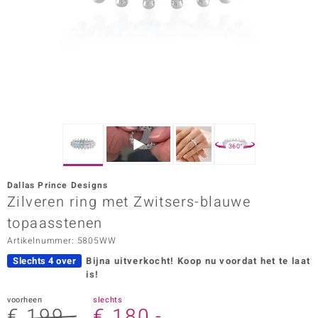
ana
Prince Designs
o
Chic
360°
d in Berlin
Dallas Prince Designs
insell
Zilveren ring met Zwitsers-blauwe
topaasstenen
n Vogue
Artikelnummer: 5805WW
e in Italy
Slechts 4 over
Bijna uitverkocht!
Koop nu voordat het te laat
is!
o Paraíso
voorheen
slechts
izen
€ 199,-
€ 180,-