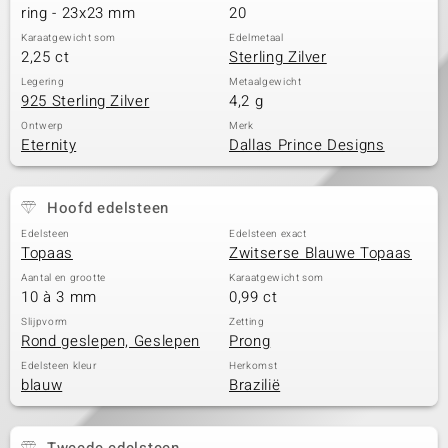
ring - 23x23 mm
20
Karaatgewicht som
Edelmetaal
2,25 ct
Sterling Zilver
Legering
Metaalgewicht
925 Sterling Zilver
4,2 g
Ontwerp
Merk
Eternity
Dallas Prince Designs
Hoofd edelsteen
Edelsteen
Edelsteen exact
Topaas
Zwitserse Blauwe Topaas
Aantal en grootte
Karaatgewicht som
10 à 3 mm
0,99 ct
Slijpvorm
Zetting
Rond geslepen, Geslepen
Prong
Edelsteen kleur
Herkomst
blauw
Brazilië