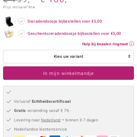
Prijs inclusief btw
remonti
remonti
Sieradendoosje bijbestellen voor
€5,00
uwelo
Geschenksieradendoosje bijbestellen voor
€5,00
Hulp bij bepalen ringmaat
 Gems
Kies uw variant
NO Collection
va
In mijn winkelmandje
Inclusief
Echtheidscertificaat
Gratis
verzending vanaf € 79,-
Levering naar
Nederland
binnen 3-7 dagen
Minerale
Nederlandse klantenservice