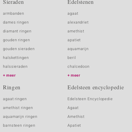
Sieraden
Edelstenen
armbanden
agaat
dames ringen
alexandriet
diamant ringen
amethist
gouden ringen
apatiet
gouden sieraden
aquamarijn
halskettingen
beril
halssieraden
chalcedoon
meer
meer
Ringen
Edelsteen encyclopedie
agaat ringen
Edelsteen Encyclopedie
amethist ringen
Agaat
aquamarijn ringen
Amethist
barnsteen ringen
Apatiet