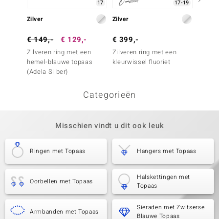
17
17-19
Zilver
Zilver
Zilver
€ 149,-
€ 129,-
€ 399,-
€ 299
Zilveren ring met een
Zilveren ring met een
Zilver
hemel-blauwe topaas
kleurwissel fluoriet
hemel-
(Adela Silber)
Categorieën
Misschien vindt u dit ook leuk
Ringen met Topaas
Hangers met Topaas
Halskettingen met
Oorbellen met Topaas
Topaas
Sieraden met Zwitserse
Armbanden met Topaas
Blauwe Topaas