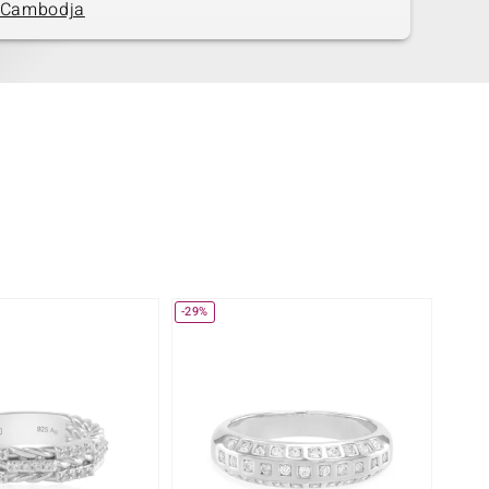
Cambodja
-29%
-14%