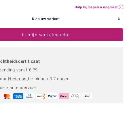
Rhodoliet
Sieraden in varianten
Hulp bij bepalen ringmaat
is
Toermalijn
Ringmaten
Kies uw variant
In mijn winkelmandje
Geel
chtheidscertificaat
zending vanaf € 79,-
naar
Nederland
binnen 3-7 dagen
se klantenservice