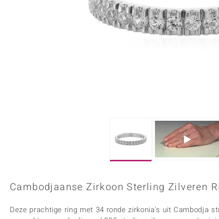
Onyx
Peridoot
Armbanden
Kralen sieraden
Custodana
Kunstreizen
Spinel
Tanzaniet
Accessoires
Bedels
Dagen
Mark Tremonti
Zirkoon
Sieradensets
Colliers
Edelstenen op kleur
Rood
Paars
Alle edelstenen
Cambodjaanse Zirkoon Sterling Zilveren R
Deze prachtige ring met 34 ronde zirkonia's uit Cambodja straa