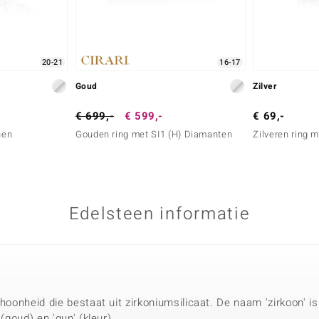
20-21
16-17
Goud
Zilver
€ 699,-
€ 599,-
€ 69,-
nen
Gouden ring met SI1 (H) Diamanten
Zilveren ring 
Edelsteen informatie
choonheid die bestaat uit zirkoniumsilicaat. De naam 'zirkoon' i
 (goud) en 'gun' (kleur).