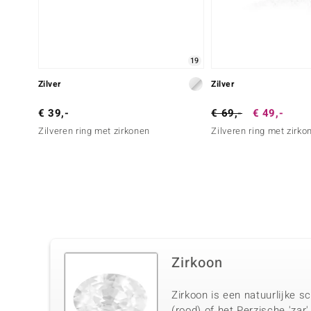
19
Zilver
Zilver
€ 39,-
€ 69,-
€ 49,-
Zilveren ring met zirkonen
Zilveren ring met zirko
Zirkoon
Zirkoon is een natuurlijke s
(rood) of het Perzische 'zar'