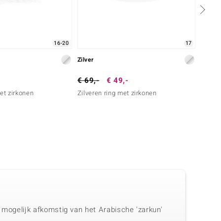
16-20
17
Zilver
Zilver
€ 69,-
€ 49,-
€ 69,
met zirkonen
Zilveren ring met zirkonen
Zilver
s mogelijk afkomstig van het Arabische 'zarkun'