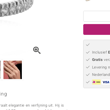
Parel
Kwarts
♦ Zilveren ringen
Vitale Minerale
Topaas
Turkoo
♦ Zilveren oorbellen
♦ Zilveren hangers
♦ Zilveren armbanden
♦ Zilveren kettingen
Blauw
Groen
Platina sieraden
Inclusief
E
Gratis
ver
Levering 
Nederland
ing
lt elegantie en verfijning uit. Hij is