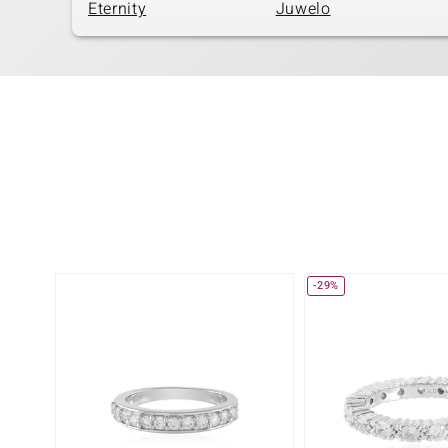
Eternity
Juwelo
-29%