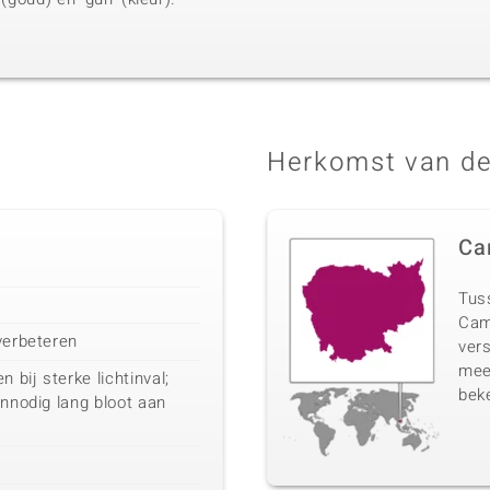
Herkomst van de
Ca
Tuss
Cam
verbeteren
vers
mee
bij sterke lichtinval;
beke
onnodig lang bloot aan