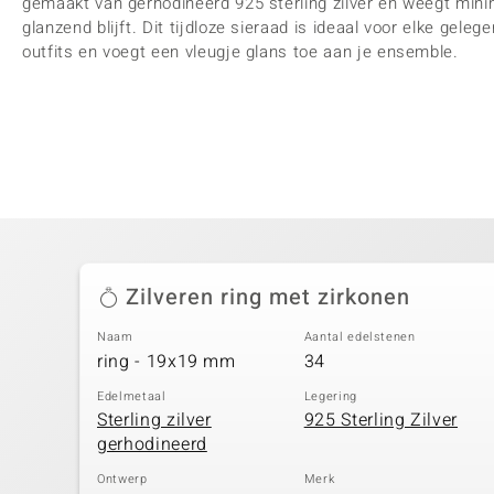
gemaakt van gerhodineerd 925 sterling zilver en weegt mini
glanzend blijft. Dit tijdloze sieraad is ideaal voor elke gele
outfits en voegt een vleugje glans toe aan je ensemble.
Zilveren ring met zirkonen
Naam
Aantal edelstenen
ring - 19x19 mm
34
Edelmetaal
Legering
Sterling zilver
925 Sterling Zilver
gerhodineerd
Ontwerp
Merk