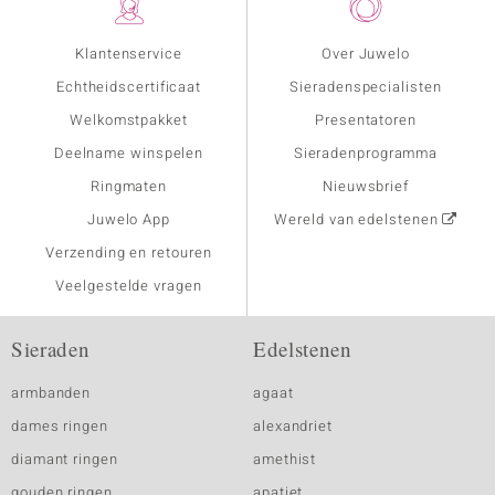
Klantenservice
Over Juwelo
Echtheidscertificaat
Sieradenspecialisten
Welkomstpakket
Presentatoren
Deelname winspelen
Sieradenprogramma
Ringmaten
Nieuwsbrief
Juwelo App
Wereld van edelstenen
Verzending en retouren
Veelgestelde vragen
Sieraden
Edelstenen
armbanden
agaat
dames ringen
alexandriet
diamant ringen
amethist
gouden ringen
apatiet