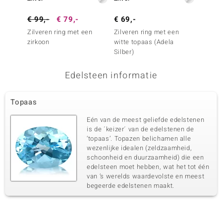
€ 99,-
€ 79,-
€ 69,-
€ 299
Zilveren ring met een
Zilveren ring met een
Zilver
zirkoon
witte topaas (Adela
danbur
Silber)
Edelsteen informatie
Topaas
Eén van de meest geliefde edelstenen
is de ´keizer´ van de edelstenen de
‘topaas’. Topazen belichamen alle
wezenlijke idealen (zeldzaamheid,
schoonheid en duurzaamheid) die een
edelsteen moet hebben, wat het tot één
van ’s werelds waardevolste en meest
begeerde edelstenen maakt.