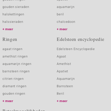
gouden sieraden
aquamarijn
halskettingen
beril
halssieraden
chalcedoon
meer
meer
Ringen
Edelsteen encyclopedie
agaat ringen
Edelsteen Encyclopedie
amethist ringen
Agaat
aquamarijn ringen
Amethist
barnsteen ringen
Apatiet
citrien ringen
Aquamarijn
diamant ringen
Barnsteen
gouden ringen
Beril
meer
meer
Betaalmogelijkheden