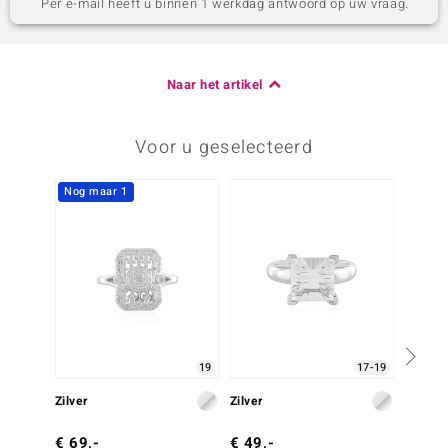
Per e-mail heeft u binnen 1 werkdag antwoord op uw vraag.
Naar het artikel
Voor u geselecteerd
Nog maar 1
19
17-19
Zilver
Zilver
Zilver
€ 69,-
€ 49,-
€ 79,