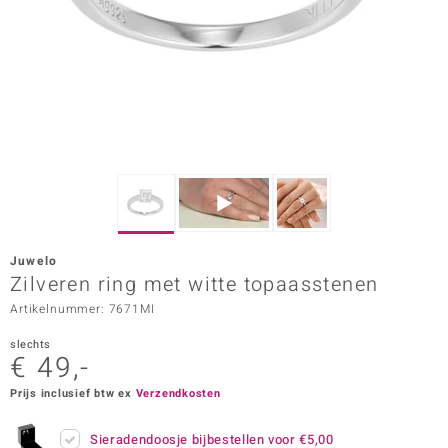
ana
Prince Designs
o
Chic
d in Berlin
Juwelo
insell
Zilveren ring met witte topaasstenen
Artikelnummer: 7671MI
n Vogue
slechts
e in Italy
€ 49,-
o Paraíso
Prijs inclusief btw ex
Verzendkosten
izen
Sieradendoosje bijbestellen voor
€5,00