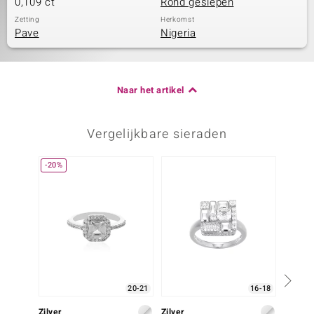
0,109 ct
Rond geslepen
Zetting
Herkomst
Pave
Nigeria
Naar het artikel
Vergelijkbare sieraden
-20%
20-21
16-18
Zilver
Zilver
Zilver