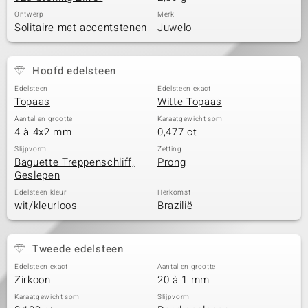
Ontwerp
Merk
Solitaire met accentstenen
Juwelo
Hoofd edelsteen
Edelsteen
Edelsteen exact
Topaas
Witte Topaas
Aantal en grootte
Karaatgewicht som
4 à 4x2 mm
0,477 ct
Slijpvorm
Zetting
Baguette Treppenschliff,
Prong
Geslepen
Edelsteen kleur
Herkomst
wit/kleurloos
Brazilië
Tweede edelsteen
Edelsteen exact
Aantal en grootte
Zirkoon
20 à 1 mm
Karaatgewicht som
Slijpvorm