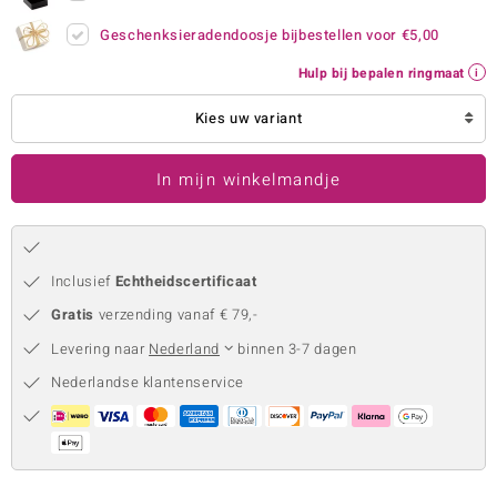
remonti
Geschenksieradendoosje bijbestellen voor
€5,00
Hulp bij bepalen ringmaat
remonti
Kies uw variant
uwelo
 Gems
In mijn winkelmandje
NO Collection
va
Inclusief
Echtheidscertificaat
Gratis
verzending vanaf € 79,-
Levering naar
Nederland
binnen 3-7 dagen
Nederlandse klantenservice
Minerale