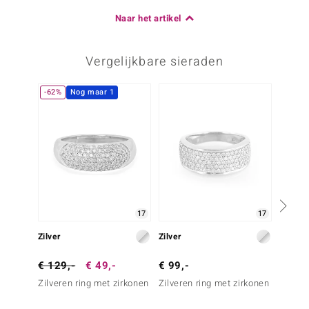
Naar het artikel
Vergelijkbare sieraden
-62%
Nog maar 1
Nog m
17
17
Zilver
Zilver
Zilver
€ 129,-
€ 49,-
€ 99,-
€ 69,
Zilveren ring met zirkonen
Zilveren ring met zirkonen
Zilvere