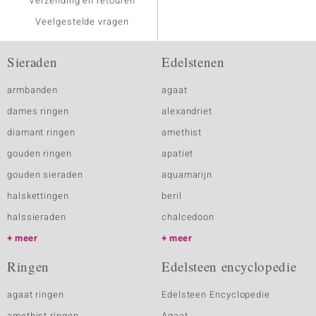
Verzending en retouren
Veelgestelde vragen
Sieraden
Edelstenen
armbanden
agaat
dames ringen
alexandriet
diamant ringen
amethist
gouden ringen
apatiet
gouden sieraden
aquamarijn
halskettingen
beril
halssieraden
chalcedoon
meer
meer
Ringen
Edelsteen encyclopedie
agaat ringen
Edelsteen Encyclopedie
amethist ringen
Agaat