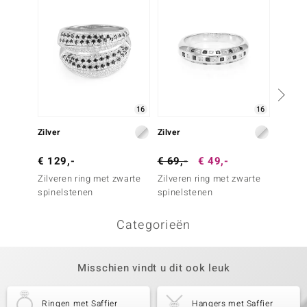
16
16
Zilver
Zilver
Zilver
€ 129,-
€ 69,-
€ 49,-
€ 79,
Zilveren ring met zwarte
Zilveren ring met zwarte
Zilvere
spinelstenen
spinelstenen
saffier
Categorieën
Misschien vindt u dit ook leuk
Ringen met Saffier
Hangers met Saffier