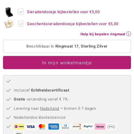
remonti
Sieradendoosje bijbestellen voor
€5,00
remonti
Geschenksieradendoosje bijbestellen voor
€5,00
uwelo
Hulp bij bepalen ringmaat
 Gems
Beschikbaar in
Ringmaat 17, Sterling Zilver
NO Collection
In mijn winkelmandje
va
Inclusief
Echtheidscertificaat
Gratis
verzending vanaf € 79,-
Levering naar
Nederland
binnen 3-7 dagen
Nederlandse klantenservice
Minerale