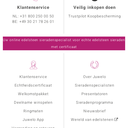
Klantenservice
Veilig inkopen doen
NL:
+31 800 250 00 50
Trustpilot Koopbescherming
BE:
+49 30 21 78 26 01
Uw online edelsteen sieradenspecialist voor echte edelsteen sieraden
met certificaat
Klantenservice
Over Juwelo
Echtheidscertificaat
Sieradenspecialisten
Welkomstpakket
Presentatoren
Deelname winspelen
Sieradenprogramma
Ringmaten
Nieuwsbrief
Juwelo App
Wereld van edelstenen