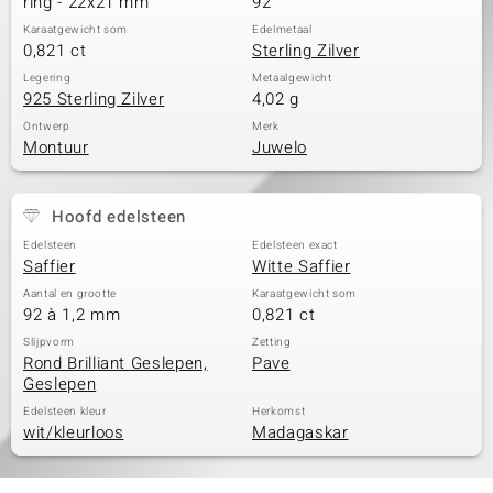
ring - 22x21 mm
92
Karaatgewicht som
Edelmetaal
0,821 ct
Sterling Zilver
Legering
Metaalgewicht
925 Sterling Zilver
4,02 g
Ontwerp
Merk
Montuur
Juwelo
Hoofd edelsteen
Edelsteen
Edelsteen exact
Saffier
Witte Saffier
Aantal en grootte
Karaatgewicht som
92 à 1,2 mm
0,821 ct
Slijpvorm
Zetting
Rond Brilliant Geslepen,
Pave
Geslepen
Edelsteen kleur
Herkomst
wit/kleurloos
Madagaskar