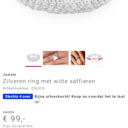
ana
Prince Designs
o
Chic
360°
d in Berlin
Juwelo
insell
Zilveren ring met witte saffieren
Artikelnummer: 2563CK
n Vogue
Slechts 4 over
Bijna uitverkocht!
Koop nu voordat het te laat
e in Italy
is!
o Paraíso
slechts
€ 99,-
izen
Prijs inclusief btw