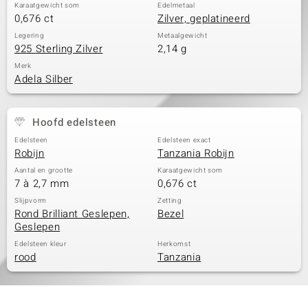
Karaatgewicht som
Edelmetaal
0,676 ct
Zilver, geplatineerd
Legering
Metaalgewicht
925 Sterling Zilver
2,14 g
Merk
Adela Silber
Hoofd edelsteen
Edelsteen
Edelsteen exact
Robijn
Tanzania Robijn
Aantal en grootte
Karaatgewicht som
7 à 2,7 mm
0,676 ct
Slijpvorm
Zetting
Rond Brilliant Geslepen,
Bezel
Geslepen
Edelsteen kleur
Herkomst
rood
Tanzania