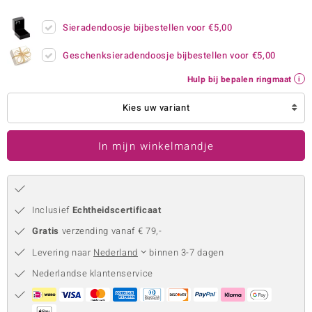
remonti
Sieradendoosje bijbestellen voor
€5,00
remonti
Geschenksieradendoosje bijbestellen voor
€5,00
uwelo
Hulp bij bepalen ringmaat
 Gems
Kies uw variant
NO Collection
In mijn winkelmandje
va
Inclusief
Echtheidscertificaat
Gratis
verzending vanaf € 79,-
Levering naar
Nederland
binnen 3-7 dagen
Nederlandse klantenservice
Minerale