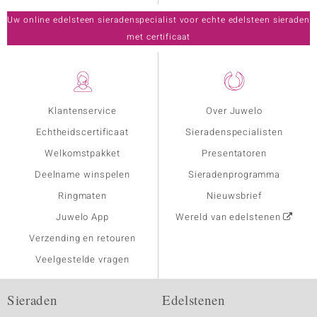
Uw online edelsteen sieradenspecialist voor echte edelsteen sieraden
met certificaat
Klantenservice
Over Juwelo
Echtheidscertificaat
Sieradenspecialisten
Welkomstpakket
Presentatoren
Deelname winspelen
Sieradenprogramma
Ringmaten
Nieuwsbrief
Juwelo App
Wereld van edelstenen
Verzending en retouren
Veelgestelde vragen
Sieraden
Edelstenen