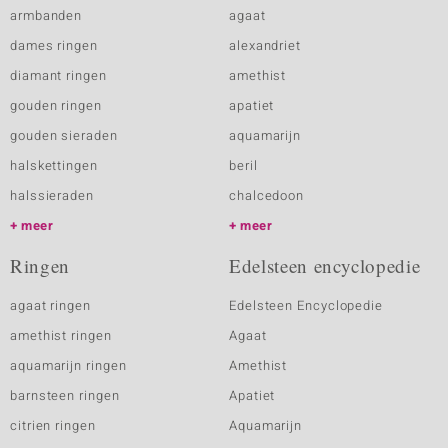
armbanden
agaat
dames ringen
alexandriet
diamant ringen
amethist
gouden ringen
apatiet
gouden sieraden
aquamarijn
halskettingen
beril
halssieraden
chalcedoon
meer
meer
Ringen
Edelsteen encyclopedie
agaat ringen
Edelsteen Encyclopedie
amethist ringen
Agaat
aquamarijn ringen
Amethist
barnsteen ringen
Apatiet
citrien ringen
Aquamarijn