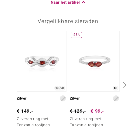
Naar het artikel
Vergelijkbare sieraden
-23%
Nog m
18-20
18
Zilver
Zilver
Zilver
€ 149,-
€ 129,-
€ 99,-
€ 99,
Zilveren ring met
Zilveren ring met
Zilver
Tanzania robijnen
Tanzania robijnen
Tanzan
Silber)