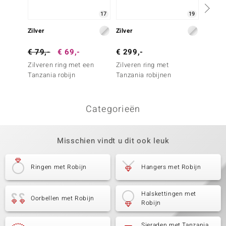
17
19
Zilver
Zilver
Zilver
€ 79,-
€ 69,-
€ 299,-
€ 129
Zilveren ring met een
Zilveren ring met
Zilver
Tanzania robijn
Tanzania robijnen
Tanzan
Categorieën
Misschien vindt u dit ook leuk
Ringen met Robijn
Hangers met Robijn
Halskettingen met
Oorbellen met Robijn
Robijn
Sieraden met Tanzania