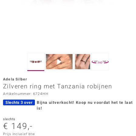
ana
Prince Designs
o
Chic
360°
d in Berlin
Adela Silber
insell
Zilveren ring met Tanzania robijnen
Artikelnummer: 6724HH
n Vogue
Slechts 3 over
Bijna uitverkocht!
Koop nu voordat het te laat
e in Italy
is!
o Paraíso
slechts
€ 149,-
izen
Prijs inclusief btw