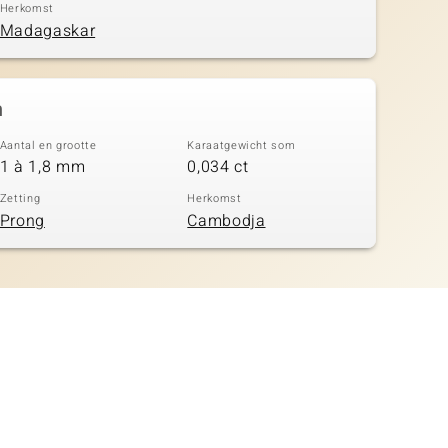
Herkomst
Madagaskar
n
Aantal en grootte
Karaatgewicht som
1 à 1,8 mm
0,034 ct
Zetting
Herkomst
Prong
Cambodja