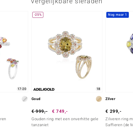
Vergelijkbare sieraden
-25%
Nog maar 1
17-20
18
Goud
Zilver
€ 999,-
€ 749,-
€ 299,-
eren
Gouden ring met een onverhitte gele
Zilveren ring
tanzaniet
Saffieren (de 