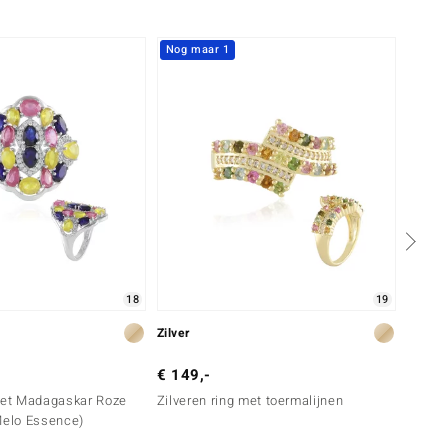
Nog maar 1
18
19
Zilver
Zilver
€ 149,-
€ 399
 met Madagaskar Roze
Zilveren ring met toermalijnen
Zilver
Melo Essence)