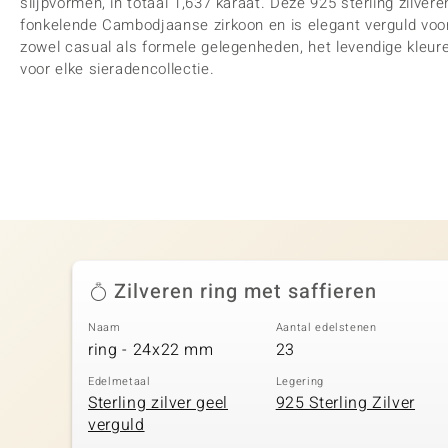
slijpvormen, in totaal 1,637 karaat. Deze 925 sterling zilve
fonkelende Cambodjaanse zirkoon en is elegant verguld voor
zowel casual als formele gelegenheden, het levendige kleu
voor elke sieradencollectie.
Zilveren ring met saffieren
Naam
Aantal edelstenen
ring - 24x22 mm
23
Edelmetaal
Legering
Sterling zilver geel
925 Sterling Zilver
verguld