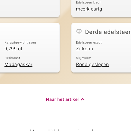
Edelsteen kleur
meerkleurig
Derde edelstee
Karaatgewicht som
Edelsteen exact
0,799 ct
Zirkoon
Herkomst
Slijpvorm
Madagaskar
Rond geslepen
Naar het artikel