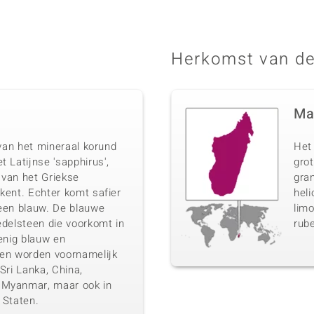
Herkomst van de
Ma
t van het mineraal korund
Het
t Latijnse 'sapphirus',
gro
 van het Griekse
gran
ekent. Echter komt safier
heli
leen blauw. De blauwe
limo
edelsteen die voorkomt in
rube
oenig blauw en
ren worden voornamelijk
 Sri Lanka, China,
 Myanmar, maar ook in
 Staten.