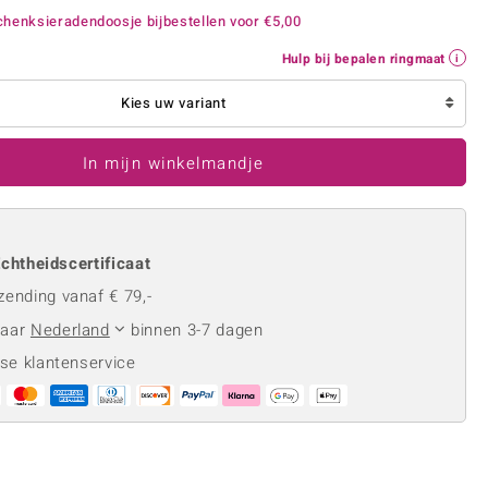
Rhodoliet
Sieraden in varianten
henksieradendoosje bijbestellen voor
€5,00
is
Toermalijn
Ringmaten
Hulp bij bepalen ringmaat
Kies uw variant
Geel
In mijn winkelmandje
chtheidscertificaat
zending vanaf € 79,-
naar
Nederland
binnen 3-7 dagen
se klantenservice