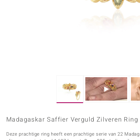
Onyx
Peridoot
Armbanden
Kralen sieraden
Custodana
Kunstreizen
Spinel
Tanzaniet
Accessoires
Bedels
Dagen
Mark Tremonti
Zirkoon
Sieradensets
Colliers
Edelstenen op kleur
Rood
Paars
Alle edelstenen
Madagaskar Saffier Verguld Zilveren Ring
Deze prachtige ring heeft een prachtige serie van 22 Madag