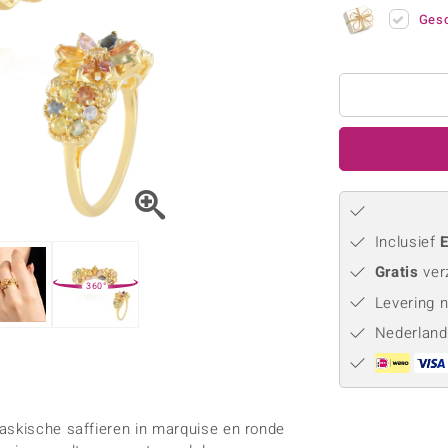
Parel
Kwarts
♦ Zilveren ringen
Vitale Minerale
Gesc
Topaas
Turkoo
♦ Zilveren oorbellen
♦ Zilveren hangers
♦ Zilveren armbanden
♦ Zilveren kettingen
Blauw
Groen
Platina sieraden
Inclusief
E
Gratis
ver
360°
Levering 
Nederland
askische saffieren in marquise en ronde