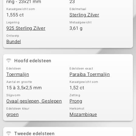
ring - 23x21 mm
23
Karaatgewicht som
Edelmetaal
1,555 ct
Sterling Zilver
Legering
Metaalgewicht
925 Sterling Zilver
3,61 g
Ontwerp
Bundel
Hoofd edelsteen
Edelsteen
Edelsteen exact
Toermalijn
Paraiba Toermalijn
Aantal en grootte
Karaatgewicht som
15 à 3,5x2,5 mm
1,52 ct
Slijpvorm
Zetting
Ovaal geslepen, Geslepen
Prong
Edelsteen kleur
Herkomst
groen
Mozambique
Tweede edelsteen