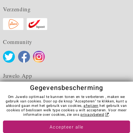
Verzending
Community
Juwelo App
Gegevensbescherming
Om Juwelo optimaal te kunnen tonen en te verbeteren , maken we
gebruik van cookies. Door op de knop "Accepteren" te klikken, kunt u
akkoord gaan met het gebruik van cookies,
afwijzen
het gebruik van
Algemene verkoopvoorwaarden
Privacybeleid
Cookies
cookies of beslissen welk type cookies u wilt accepteren. Voor meer
Colofon
Contact
Contract herroepen
informatie over cookies, zie ons
privacybeleid
.
Visit our stores in other countries:
Accepteer alle