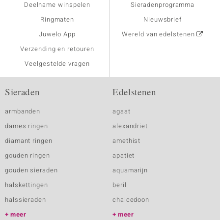
Deelname winspelen
Sieradenprogramma
Ringmaten
Nieuwsbrief
Juwelo App
Wereld van edelstenen
Verzending en retouren
Veelgestelde vragen
Sieraden
Edelstenen
armbanden
agaat
dames ringen
alexandriet
diamant ringen
amethist
gouden ringen
apatiet
gouden sieraden
aquamarijn
halskettingen
beril
halssieraden
chalcedoon
meer
meer