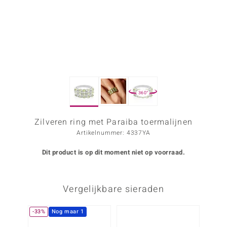
ana
Prince Designs
o
360°
Chic
d in Berlin
Zilveren ring met Paraiba toermalijnen
Artikelnummer: 4337YA
insell
Dit product is op dit moment niet op voorraad.
n Vogue
e in Italy
Vergelijkbare sieraden
o Paraíso
-33%
Nog maar 1
izen