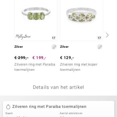
remonti
remonti
uwelo
17
17
 Gems
Zilver
Zilver
Zilver
NO Collection
€ 299,-
€ 199,-
€ 129,-
€ 79,
va
Zilveren ring met Paraiba
Zilveren ring met koper
Zilvere
toermalijnen
toermalijnen
toerma
Details van het artikel
Minerale
Zilveren ring met Paraiba toermalijnen
Naam
Aantal edelstenen