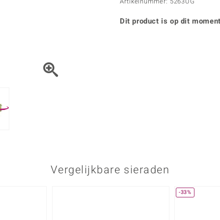
Parel
Kwarts
Artikelnummer: 5263UG
♦ Zilveren ringen
Vitale Minerale
Topaas
Turkoo
♦ Zilveren oorbellen
Dit product is op dit moment
♦ Zilveren hangers
♦ Zilveren armbanden
♦ Zilveren kettingen
Blauw
Groen
Platina sieraden
Vergelijkbare sieraden
-33%