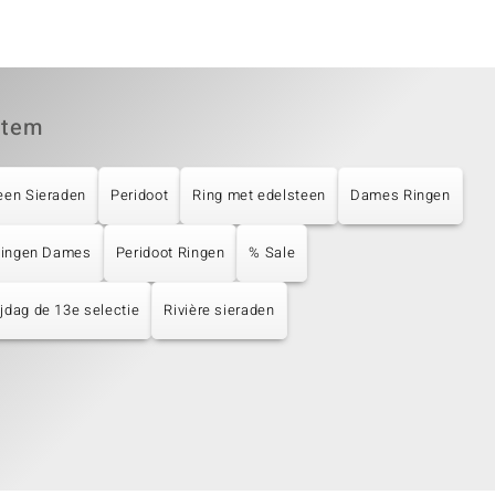
item
een Sieraden
Peridoot
Ring met edelsteen
Dames Ringen
 Ringen Dames
Peridoot Ringen
% Sale
ijdag de 13e selectie
Rivière sieraden