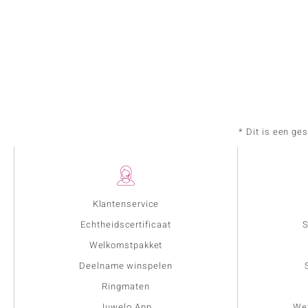
* Dit is een ge
Klantenservice
Echtheidscertificaat
S
Welkomstpakket
Deelname winspelen
Ringmaten
Juwelo App
Wer