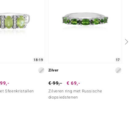
18-19
17
Zilver
Zilver
99,-
€ 99,-
€ 69,-
€ 77,
et Sfeenkristallen
Zilveren ring met Russische
Zilver
diopsiedstenen