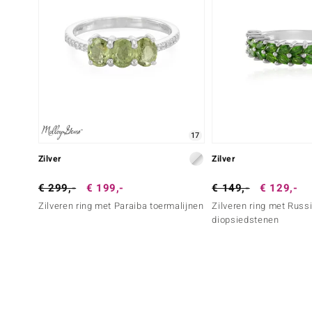
17
Zilver
Zilver
€ 299,-
€ 199,-
€ 149,-
€ 129,-
Zilveren ring met Paraiba toermalijnen
Zilveren ring met Russ
diopsiedstenen