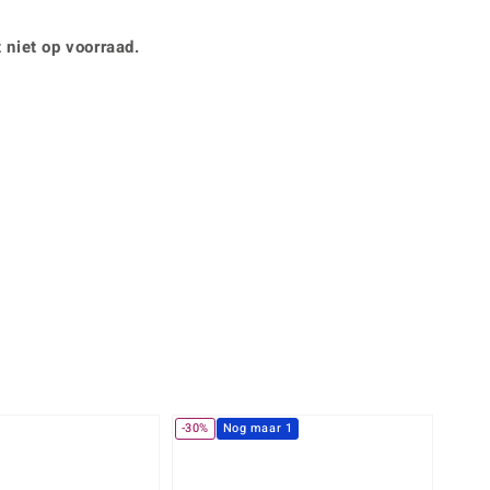
Rhodoliet
Sieraden in varianten
is
Toermalijn
Ringmaten
 niet op voorraad.
Geel
-30%
Nog maar 1
-10%