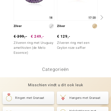
18
17-20
Zilver
Zilver
Zilver
€ 399,-
€ 249,-
€ 129,-
€ 169
Zilveren ring met Uruguay
Zilveren ring met een
Zilvere
amethisten (de Melo
Ceylon roze saffier
Naktam
Essence)
Categorieën
Misschien vindt u dit ook leuk
Ringen met Granaat
Hangers met Granaat