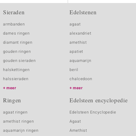
Sieraden
Edelstenen
armbanden
agaat
dames ringen
alexandriet
diamant ringen
amethist
gouden ringen
apatiet
gouden sieraden
aquamarijn
halskettingen
beril
halssieraden
chalcedoon
meer
meer
Ringen
Edelsteen encyclopedie
agaat ringen
Edelsteen Encyclopedie
amethist ringen
Agaat
aquamarijn ringen
Amethist