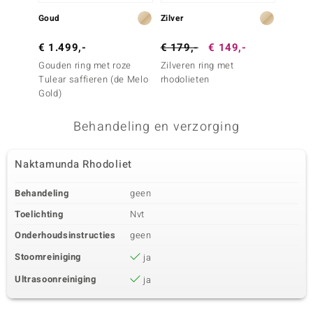
Goud
Zilver
Zilver
€ 1.499,-
€ 179,-
€ 149,-
€ 169
Gouden ring met roze
Zilveren ring met
Zilvere
Tulear saffieren (de Melo
rhodolieten
Naktam
Gold)
Behandeling en verzorging
Naktamunda Rhodoliet
Behandeling
geen
Toelichting
Nvt
Onderhoudsinstructies
geen
Stoomreiniging
ja
Ultrasoonreiniging
ja