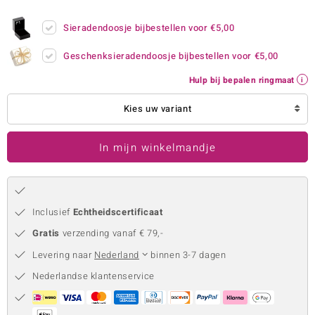
remonti
Sieradendoosje bijbestellen voor
€5,00
remonti
Geschenksieradendoosje bijbestellen voor
€5,00
uwelo
Hulp bij bepalen ringmaat
 Gems
Kies uw variant
NO Collection
In mijn winkelmandje
va
Inclusief
Echtheidscertificaat
Gratis
verzending vanaf € 79,-
Levering naar
Nederland
binnen 3-7 dagen
Nederlandse klantenservice
Minerale