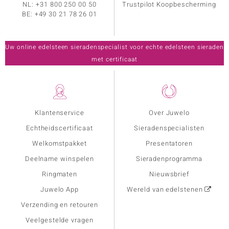
NL:
+31 800 250 00 50
Trustpilot Koopbescherming
BE:
+49 30 21 78 26 01
Uw online edelsteen sieradenspecialist voor echte edelsteen sieraden
met certificaat
Klantenservice
Over Juwelo
Echtheidscertificaat
Sieradenspecialisten
Welkomstpakket
Presentatoren
Deelname winspelen
Sieradenprogramma
Ringmaten
Nieuwsbrief
Juwelo App
Wereld van edelstenen
Verzending en retouren
Veelgestelde vragen