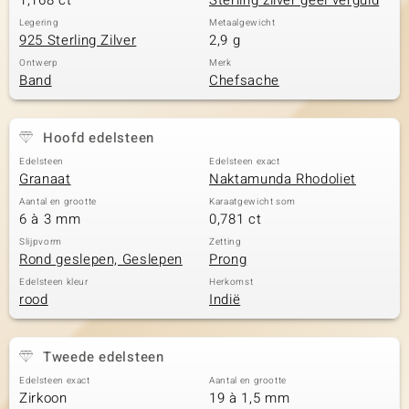
1,168 ct
Sterling zilver geel verguld
Legering
Metaalgewicht
925 Sterling Zilver
2,9 g
Ontwerp
Merk
Band
Chefsache
Hoofd edelsteen
Edelsteen
Edelsteen exact
Granaat
Naktamunda Rhodoliet
Aantal en grootte
Karaatgewicht som
6 à 3 mm
0,781 ct
Slijpvorm
Zetting
Rond geslepen, Geslepen
Prong
Edelsteen kleur
Herkomst
rood
Indië
Tweede edelsteen
Edelsteen exact
Aantal en grootte
Zirkoon
19 à 1,5 mm