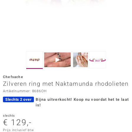
ana
Prince Designs
o
Chic
360°
d in Berlin
Chefsache
insell
Zilveren ring met Naktamunda rhodolieten
Artikelnummer: 8686OH
n Vogue
Slechts 2 over
Bijna uitverkocht!
Koop nu voordat het te laat
e in Italy
is!
o Paraíso
slechts
€ 129,-
izen
Prijs inclusief btw