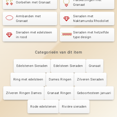
Halskettingen met
Oorbellen met Granaat
Granaat
Armbanden met
Sieraden met
Granaat
Naktamunda Rhodoliet
Sieraden met edelsteen
Sieraden met hetzelfde
in rood
type design
Categorieën van dit item
Edelstenen Sieraden
Edelsteen Sieraden
Granaat
Ring met edelsteen
Dames Ringen
Zilveren Sieraden
Zilveren Ringen Dames
Granaat Ringen
Geboortesteen januari
Rode edelstenen
Rivière sieraden