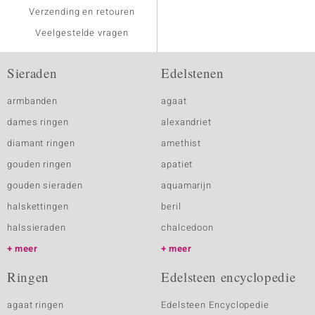
Verzending en retouren
Veelgestelde vragen
Sieraden
Edelstenen
armbanden
agaat
dames ringen
alexandriet
diamant ringen
amethist
gouden ringen
apatiet
gouden sieraden
aquamarijn
halskettingen
beril
halssieraden
chalcedoon
meer
meer
Ringen
Edelsteen encyclopedie
agaat ringen
Edelsteen Encyclopedie