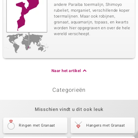
Vijfde edelsteen
andere Paraiba toermalijn, Shimoyo
Edelsteen exact
Aantal en grootte
rubeliet, morganiet, verschillende koper
Mozambique Granaat
1 à 1,8 mm
toermalijnen. Maar ook robijnen,
granaat, aquamarijn, topaas, en kwarts
Karaatgewicht som
Slijpvorm
worden hier opgegraven en over de hele
0,027 ct
Rond geslepen
wereld verscheept.
Zetting
Herkomst
Prong
Mozambique
Zesde edelsteen
Edelsteen exact
Aantal en grootte
Naar het artikel
Amethist
4 à versch. mm
Karaatgewicht som
Slijpvorm
0,099 ct
Rond geslepen
Categorieën
Zetting
Herkomst
Prong
Brazilië
Misschien vindt u dit ook leuk
Ringen met Granaat
Hangers met Granaat