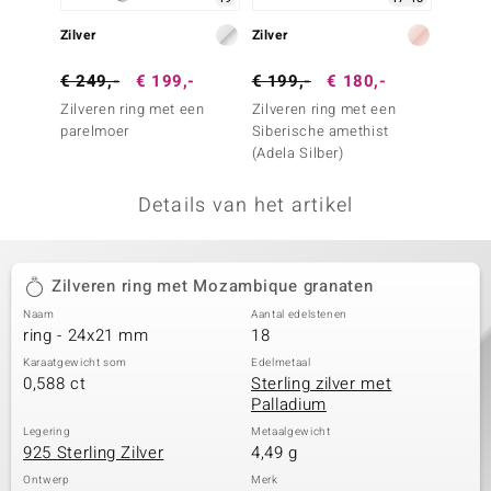
remonti
Zilver
Zilver
Zilver
remonti
€ 249,-
€ 199,-
€ 199,-
€ 180,-
€ 49,
Zilveren ring met een
Zilveren ring met een
Zilver
uwelo
parelmoer
Siberische amethist
amethi
(Adela Silber)
 Gems
Details van het artikel
NO Collection
va
Zilveren ring met Mozambique granaten
Naam
Aantal edelstenen
ring - 24x21 mm
18
Karaatgewicht som
Edelmetaal
0,588 ct
Sterling zilver met
Palladium
Minerale
Legering
Metaalgewicht
925 Sterling Zilver
4,49 g
Ontwerp
Merk