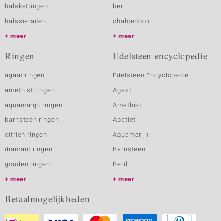
halskettingen
beril
halssieraden
chalcedoon
meer
meer
Ringen
Edelsteen encyclopedie
agaat ringen
Edelsteen Encyclopedie
amethist ringen
Agaat
aquamarijn ringen
Amethist
barnsteen ringen
Apatiet
citrien ringen
Aquamarijn
diamant ringen
Barnsteen
gouden ringen
Beril
meer
meer
Betaalmogelijkheden