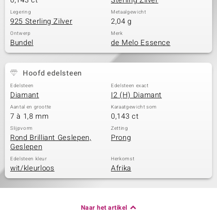
0,143 ct
Sterling Zilver
Legering
Metaalgewicht
925 Sterling Zilver
2,04 g
Ontwerp
Merk
Bundel
de Melo Essence
Hoofd edelsteen
Edelsteen
Edelsteen exact
Diamant
I2 (H) Diamant
Aantal en grootte
Karaatgewicht som
7 à 1,8 mm
0,143 ct
Slijpvorm
Zetting
Rond Brilliant Geslepen,
Prong
Geslepen
Edelsteen kleur
Herkomst
wit/kleurloos
Afrika
Naar het artikel