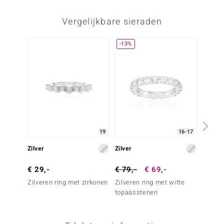
Vergelijkbare sieraden
-13%
-29%
19
16-17
Zilver
Zilver
Zilver
€ 29,-
€ 79,-
€ 69,-
€ 69,
Zilveren ring met zirkonen
Zilveren ring met witte
Zilvere
topaasstenen