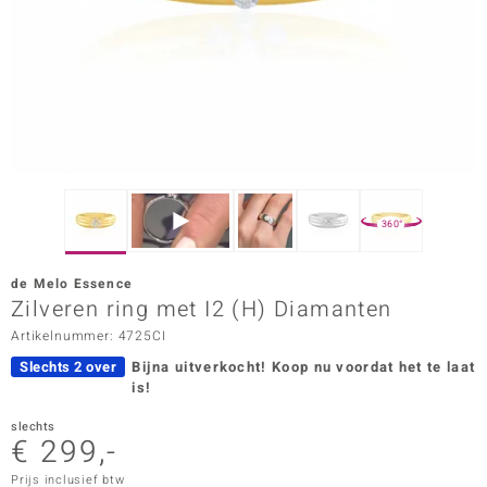
ana
Prince Designs
o
Chic
360°
d in Berlin
de Melo Essence
insell
Zilveren ring met I2 (H) Diamanten
Artikelnummer: 4725CI
n Vogue
Slechts 2 over
Bijna uitverkocht!
Koop nu voordat het te laat
e in Italy
is!
o Paraíso
slechts
€ 299,-
izen
Prijs inclusief btw