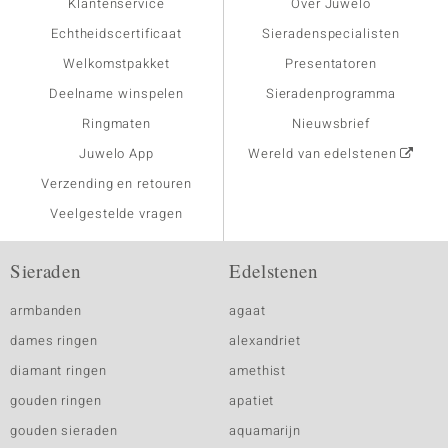
Klantenservice
Over Juwelo
Echtheidscertificaat
Sieradenspecialisten
Welkomstpakket
Presentatoren
Deelname winspelen
Sieradenprogramma
Ringmaten
Nieuwsbrief
Juwelo App
Wereld van edelstenen
Verzending en retouren
Veelgestelde vragen
Sieraden
Edelstenen
armbanden
agaat
dames ringen
alexandriet
diamant ringen
amethist
gouden ringen
apatiet
gouden sieraden
aquamarijn