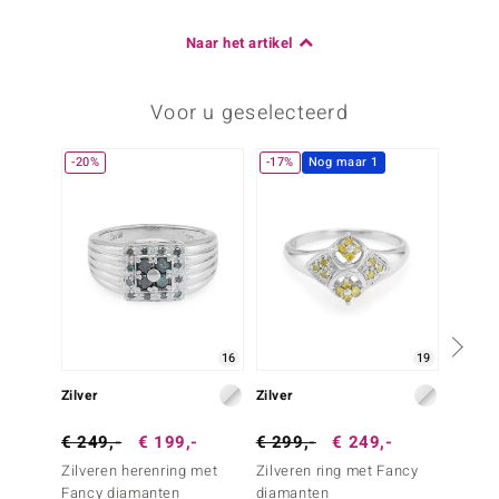
Naar het artikel
Voor u geselecteerd
-20%
-17%
Nog maar 1
16
19
Zilver
Zilver
Zilver
€ 249,-
€ 199,-
€ 299,-
€ 249,-
€ 299
Zilveren herenring met
Zilveren ring met Fancy
Zilvere
Fancy diamanten
diamanten
Blauw