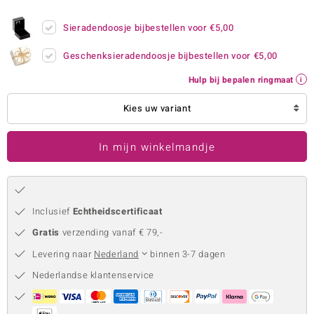
remonti
Sieradendoosje bijbestellen voor
€5,00
remonti
Geschenksieradendoosje bijbestellen voor
€5,00
uwelo
Hulp bij bepalen ringmaat
 Gems
Kies uw variant
NO Collection
In mijn winkelmandje
va
Inclusief
Echtheidscertificaat
Gratis
verzending vanaf € 79,-
Levering naar
Nederland
binnen 3-7 dagen
Nederlandse klantenservice
Minerale