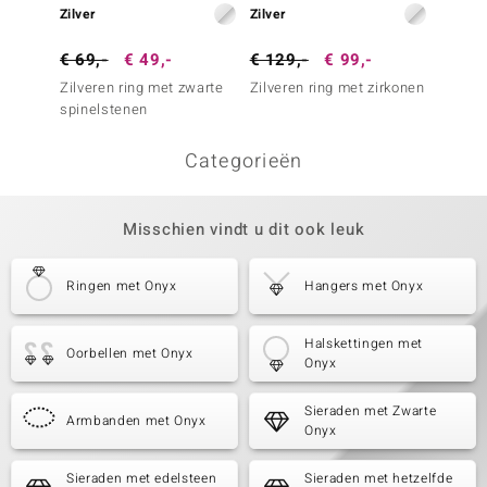
Zilver
Zilver
Zilver
€ 69,-
€ 49,-
€ 129,-
€ 99,-
€ 89,
Zilveren ring met zwarte
Zilveren ring met zirkonen
Zilvere
spinelstenen
saffier
Categorieën
Misschien vindt u dit ook leuk
Ringen met Onyx
Hangers met Onyx
Halskettingen met
Oorbellen met Onyx
Onyx
Sieraden met Zwarte
Armbanden met Onyx
Onyx
Sieraden met edelsteen
Sieraden met hetzelfde