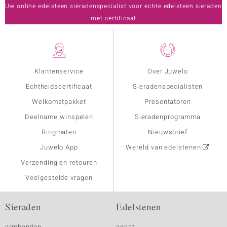
Uw online edelsteen sieradenspecialist voor echte edelsteen sieraden
met certificaat
Klantenservice
Over Juwelo
Echtheidscertificaat
Sieradenspecialisten
Welkomstpakket
Presentatoren
Deelname winspelen
Sieradenprogramma
Ringmaten
Nieuwsbrief
Juwelo App
Wereld van edelstenen
Verzending en retouren
Veelgestelde vragen
Sieraden
Edelstenen
armbanden
agaat