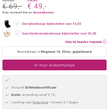
voorheen
slechts
€ 69,-
€ 49,-
remonti
Prijs inclusief btw ex
Verzendkosten
remonti
Sieradendoosje bijbestellen voor
€5,00
uwelo
Geschenksieradendoosje bijbestellen voor
€5,00
 Gems
Hulp bij bepalen ringmaat
NO Collection
Beschikbaar in
Ringmaat 16, Zilver, geplatineerd
va
In mijn winkelmandje
Inclusief
Echtheidscertificaat
Gratis
verzending vanaf € 79,-
Minerale
Levering naar
Nederland
binnen 3-7 dagen