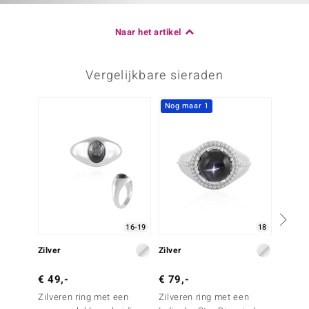
Naar het artikel
Vergelijkbare sieraden
Nog maar 1
16-19
18
Zilver
Zilver
Zilver
€ 49,-
€ 79,-
€ 39,
Zilveren ring met een
Zilveren ring met een
Zilver