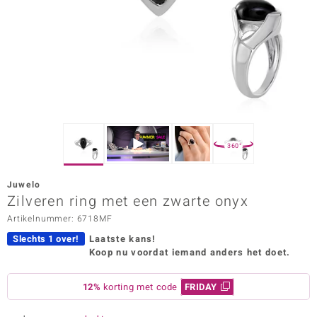
ana
Prince Designs
o
Chic
360°
d in Berlin
Juwelo
insell
Zilveren ring met een zwarte onyx
Artikelnummer: 6718MF
n Vogue
Slechts 1 over!
Laatste kans!
e in Italy
Koop nu voordat iemand anders het doet.
o Paraíso
12%
korting met code
FRIDAY
izen