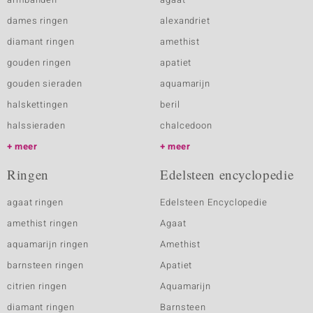
dames ringen
alexandriet
diamant ringen
amethist
gouden ringen
apatiet
gouden sieraden
aquamarijn
halskettingen
beril
halssieraden
chalcedoon
meer
meer
Ringen
Edelsteen encyclopedie
agaat ringen
Edelsteen Encyclopedie
amethist ringen
Agaat
aquamarijn ringen
Amethist
barnsteen ringen
Apatiet
citrien ringen
Aquamarijn
diamant ringen
Barnsteen