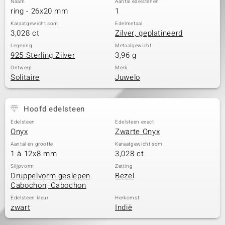
Naam
Aantal edelstenen
ring - 26x20 mm
1
Karaatgewicht som
Edelmetaal
3,028 ct
Zilver, geplatineerd
Legering
Metaalgewicht
925 Sterling Zilver
3,96 g
Ontwerp
Merk
Solitaire
Juwelo
Hoofd edelsteen
Edelsteen
Edelsteen exact
Onyx
Zwarte Onyx
Aantal en grootte
Karaatgewicht som
1 à 12x8 mm
3,028 ct
Slijpvorm
Zetting
Druppelvorm geslepen
Bezel
Cabochon, Cabochon
Edelsteen kleur
Herkomst
zwart
Indië