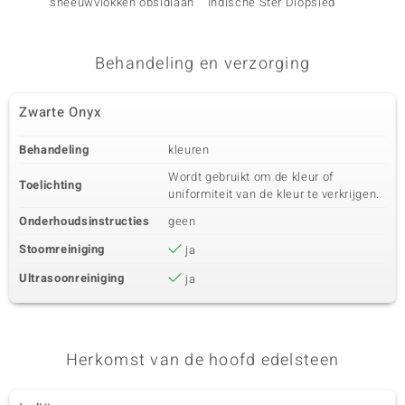
sneeuwvlokken obsidiaan
Indische Ster Diopsied
Zwarte
Behandeling en verzorging
Zwarte Onyx
Behandeling
kleuren
Wordt gebruikt om de kleur of
Toelichting
uniformiteit van de kleur te verkrijgen.
Onderhoudsinstructies
geen
Stoomreiniging
ja
Ultrasoonreiniging
ja
Herkomst van de hoofd edelsteen