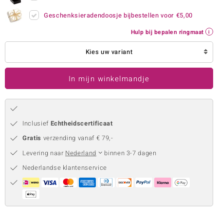
remonti
Geschenksieradendoosje bijbestellen voor
€5,00
Hulp bij bepalen ringmaat
remonti
Kies uw variant
uwelo
 Gems
In mijn winkelmandje
NO Collection
va
Inclusief
Echtheidscertificaat
Gratis
verzending vanaf € 79,-
Levering naar
Nederland
binnen 3-7 dagen
Nederlandse klantenservice
Minerale