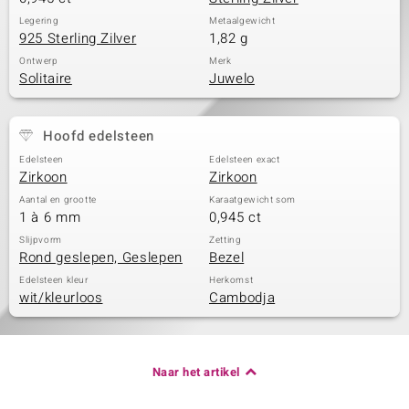
Legering
Metaalgewicht
925 Sterling Zilver
1,82 g
Ontwerp
Merk
Solitaire
Juwelo
Hoofd edelsteen
Edelsteen
Edelsteen exact
Zirkoon
Zirkoon
Aantal en grootte
Karaatgewicht som
1 à 6 mm
0,945 ct
Slijpvorm
Zetting
Rond geslepen, Geslepen
Bezel
Edelsteen kleur
Herkomst
wit/kleurloos
Cambodja
Naar het artikel