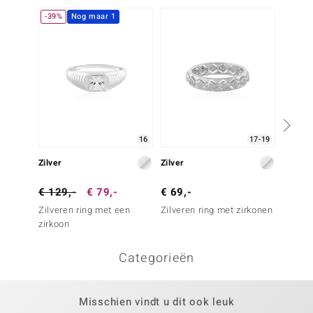
-39%
Nog maar 1
-25%
16
17-19
Zilver
Zilver
Zilve
€ 129,-
€ 79,-
€ 69,-
€ 199
Zilveren ring met een
Zilveren ring met zirkonen
Zilver
zirkoon
zirkoo
Categorieën
Misschien vindt u dit ook leuk