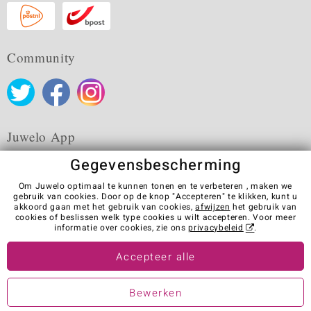
Community
Juwelo App
Gegevensbescherming
Om Juwelo optimaal te kunnen tonen en te verbeteren , maken we
gebruik van cookies. Door op de knop "Accepteren" te klikken, kunt u
akkoord gaan met het gebruik van cookies,
afwijzen
het gebruik van
Algemene verkoopvoorwaarden
Privacybeleid
Cookies
cookies of beslissen welk type cookies u wilt accepteren. Voor meer
Colofon
Contact
Contract herroepen
informatie over cookies, zie ons
privacybeleid
.
Visit our stores in other countries:
Accepteer alle
Bewerken
© Juwelo Deutschland GmbH (Een onderneming van de elumeo SE)