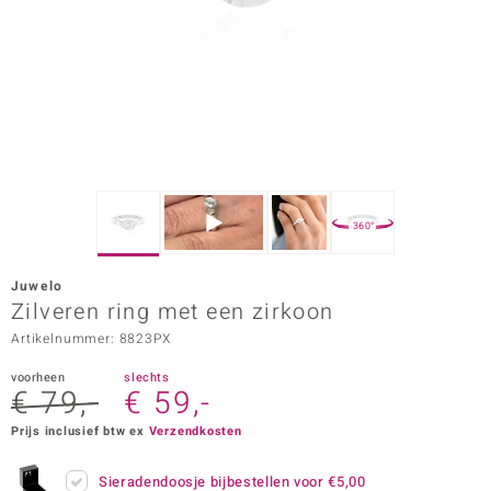
ana
Prince Designs
o
Chic
360°
d in Berlin
Juwelo
insell
Zilveren ring met een zirkoon
Artikelnummer: 8823PX
n Vogue
voorheen
slechts
e in Italy
€ 79,-
€ 59,-
o Paraíso
Prijs inclusief btw ex
Verzendkosten
izen
Sieradendoosje bijbestellen voor
€5,00