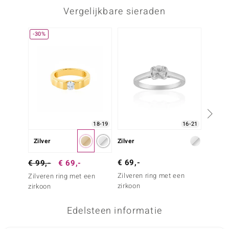
Vergelijkbare sieraden
-30%
18-19
16-21
Zilver
Zilver
Zilver
€ 69,-
€ 29,
€ 99,-
€ 69,-
Zilveren ring met een
Zilver
Zilveren ring met een
zirkoon
zirkoo
zirkoon
Edelsteen informatie