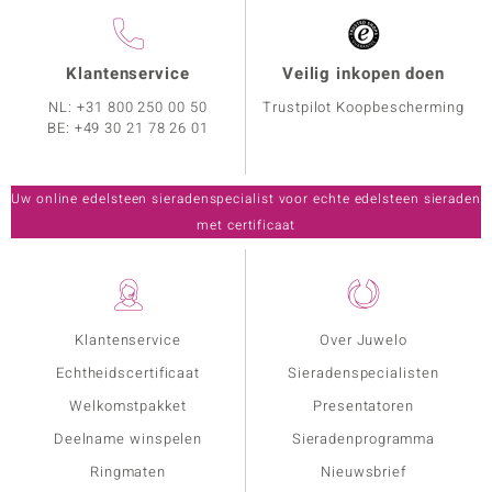
Klantenservice
Veilig inkopen doen
NL:
+31 800 250 00 50
Trustpilot Koopbescherming
BE:
+49 30 21 78 26 01
Uw online edelsteen sieradenspecialist voor echte edelsteen sieraden
met certificaat
Klantenservice
Over Juwelo
Echtheidscertificaat
Sieradenspecialisten
Welkomstpakket
Presentatoren
Deelname winspelen
Sieradenprogramma
Ringmaten
Nieuwsbrief