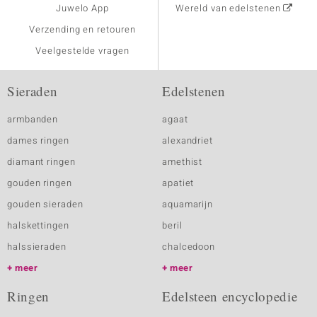
Juwelo App
Wereld van edelstenen
Verzending en retouren
Veelgestelde vragen
Sieraden
Edelstenen
armbanden
agaat
dames ringen
alexandriet
diamant ringen
amethist
gouden ringen
apatiet
gouden sieraden
aquamarijn
halskettingen
beril
halssieraden
chalcedoon
meer
meer
Ringen
Edelsteen encyclopedie