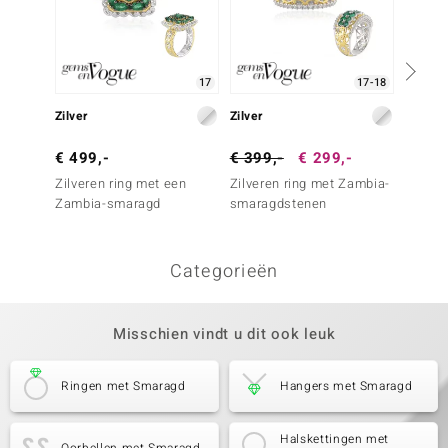
17
17-18
Zilver
Zilver
Zilver
€ 499,-
€ 399,-
€ 299,-
€ 299
Zilveren ring met een
Zilveren ring met Zambia-
Zilver
Zambia-smaragd
smaragdstenen
smara
Categorieën
Misschien vindt u dit ook leuk
Ringen met Smaragd
Hangers met Smaragd
Halskettingen met