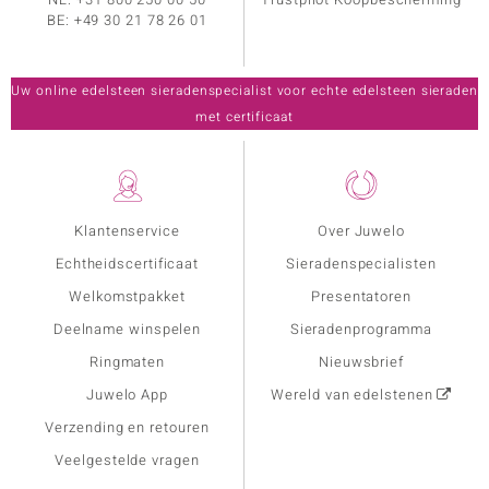
BE:
+49 30 21 78 26 01
Uw online edelsteen sieradenspecialist voor echte edelsteen sieraden
met certificaat
Klantenservice
Over Juwelo
Echtheidscertificaat
Sieradenspecialisten
Welkomstpakket
Presentatoren
Deelname winspelen
Sieradenprogramma
Ringmaten
Nieuwsbrief
Juwelo App
Wereld van edelstenen
Verzending en retouren
Veelgestelde vragen