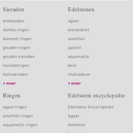
Sieraden
Edelstenen
armbanden
agaat
dames ringen
alexandriet
diamant ringen
amethist
gouden ringen
apatiet
gouden sieraden
aquamarijn
halskettingen
beril
halssieraden
chalcedoon
meer
meer
Ringen
Edelsteen encyclopedie
agaat ringen
Edelsteen Encyclopedie
amethist ringen
Agaat
aquamarijn ringen
Amethist