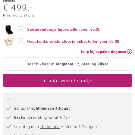
slechts
€ 499,-
remonti
Prijs inclusief btw
remonti
Sieradendoosje bijbestellen voor
€5,00
uwelo
Geschenksieradendoosje bijbestellen voor
€5,00
 Gems
Hulp bij bepalen ringmaat
NO Collection
Beschikbaar in
Ringmaat 17, Sterling Zilver
va
In mijn winkelmandje
Inclusief
Echtheidscertificaat
Gratis
verzending vanaf € 79,-
Minerale
Levering naar
Nederland
binnen 3-7 dagen