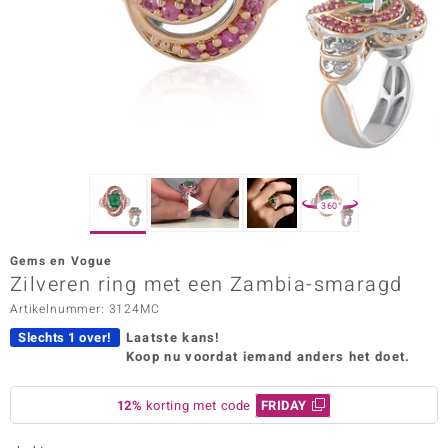
ana
Prince Designs
o
Chic
360°
d in Berlin
Gems en Vogue
insell
Zilveren ring met een Zambia-smaragd
Artikelnummer: 3124MC
n Vogue
Slechts 1 over!
Laatste kans!
e in Italy
Koop nu voordat iemand anders het doet.
o Paraíso
12%
korting met code
FRIDAY
izen