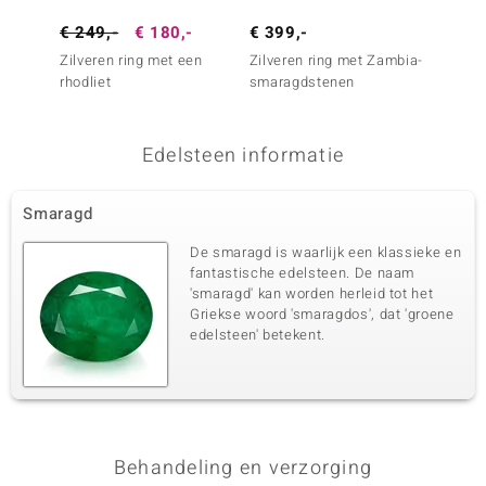
Edelsteen exact
Aantal en grootte
Rozekleurige Saffier
6 à 1,1 mm
€ 249,-
€ 180,-
€ 399,-
€ 299
Karaatgewicht som
Zilveren ring met een
Slijpvorm
Zilveren ring met Zambia-
Zilver
0,035 ct
Rond geslepen
rhodliet
smaragdstenen
Zambi
Zetting
Herkomst
Prong
Madagaskar
Edelsteen informatie
Smaragd
De smaragd is waarlijk een klassieke en
fantastische edelsteen. De naam
'smaragd' kan worden herleid tot het
Griekse woord 'smaragdos', dat 'groene
edelsteen' betekent.
Behandeling en verzorging