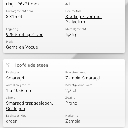
ring - 26x21 mm
41
Karaatgewicht som
Edelmetaal
3,315 ct
Sterling zilver met
Palladium
Legering
Metaalgewicht
925 Sterling Zilver
6,26 g
Merk
Gems en Vogue
Hoofd edelsteen
Edelsteen
Edelsteen exact
Smaragd
Zambia Smaragd
Aantal en grootte
Karaatgewicht som
1 à 10x8 mm
2,7 ct
Slijpvorm
Zetting
Smaragd trapgeslepen,
Prong
Geslepen
Edelsteen kleur
Herkomst
groen
Zambia