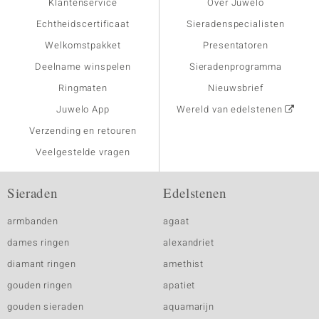
Klantenservice
Over Juwelo
Echtheidscertificaat
Sieradenspecialisten
Welkomstpakket
Presentatoren
Deelname winspelen
Sieradenprogramma
Ringmaten
Nieuwsbrief
Juwelo App
Wereld van edelstenen
Verzending en retouren
Veelgestelde vragen
Sieraden
Edelstenen
armbanden
agaat
dames ringen
alexandriet
diamant ringen
amethist
gouden ringen
apatiet
gouden sieraden
aquamarijn