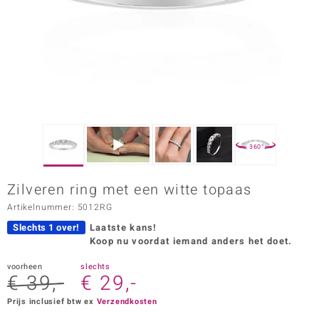
ana
Prince Designs
o
Chic
360°
d in Berlin
Zilveren ring met een witte topaas
insell
Artikelnummer: 5012RG
n Vogue
Slechts 1 over!
Laatste kans!
Koop nu voordat iemand anders het doet.
e in Italy
voorheen
slechts
€ 39,-
€ 29,-
o Paraíso
Prijs inclusief btw ex
Verzendkosten
izen