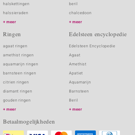
halskettingen
beril
halssieraden
chalcedoon
meer
meer
Ringen
Edelsteen encyclopedie
agaat ringen
Edelsteen Encyclopedie
amethist ringen
Agaat
aquamarijn ringen
Amethist
barnsteen ringen
Apatiet
citrien ringen
Aquamarijn
diamant ringen
Barnsteen
gouden ringen
Beril
meer
meer
Betaalmogelijkheden