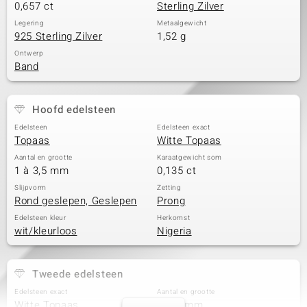
0,657 ct
Sterling Zilver
Legering
Metaalgewicht
925 Sterling Zilver
1,52 g
Ontwerp
Band
Hoofd edelsteen
Edelsteen
Edelsteen exact
Topaas
Witte Topaas
Aantal en grootte
Karaatgewicht som
1 à 3,5 mm
0,135 ct
Slijpvorm
Zetting
Rond geslepen, Geslepen
Prong
Edelsteen kleur
Herkomst
wit/kleurloos
Nigeria
Tweede edelsteen
Edelsteen exact
Aantal en grootte
Witte Topaas
2 à 3 mm