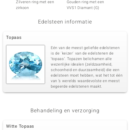
Zilveren ring met een
Gouden ring met een
Zilvere
Zetting
Herkomst
zirkoon
VVS1 Diamant (G)
Prong
Nigeria
Edelsteen informatie
Topaas
Eén van de meest geliefde edelstenen
is de ´keizer´ van de edelstenen de
‘topaas’. Topazen belichamen alle
wezenlijke idealen (zeldzaamheid,
schoonheid en duurzaamheid) die een
edelsteen moet hebben, wat het tot één
van ’s werelds waardevolste en meest
begeerde edelstenen maakt.
Behandeling en verzorging
Witte Topaas