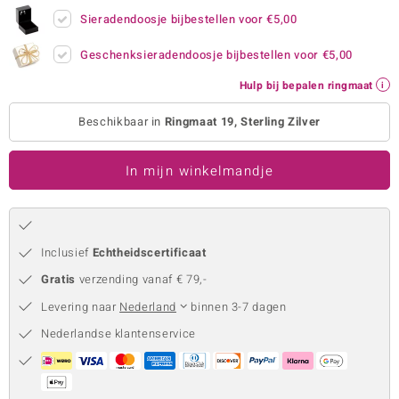
Sieradendoosje bijbestellen voor
€5,00
remonti
Geschenksieradendoosje bijbestellen voor
€5,00
remonti
Hulp bij bepalen ringmaat
uwelo
Beschikbaar in
Ringmaat 19, Sterling Zilver
 Gems
NO Collection
In mijn winkelmandje
va
Inclusief
Echtheidscertificaat
Gratis
verzending vanaf € 79,-
Levering naar
Nederland
binnen 3-7 dagen
Nederlandse klantenservice
Minerale