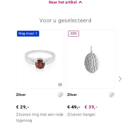
Naar het artikel
Voor u geselecteerd
Nog maar 1
-20%
-20%
17
Zilver
Zilver
Zilver
€ 29,-
€ 49,-
€ 39,-
€ 49,
Zilveren ring met een rode
Zilveren hanger
Zilver
tijgeroog
zirkoo