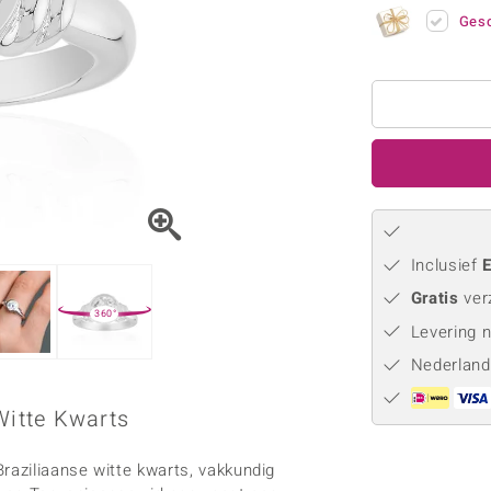
Parel
Kwarts
♦ Zilveren ringen
Vitale Minerale
Gesc
Topaas
Turkoo
♦ Zilveren oorbellen
♦ Zilveren hangers
♦ Zilveren armbanden
♦ Zilveren kettingen
Blauw
Groen
Platina sieraden
Inclusief
E
Gratis
ver
360°
Levering 
Nederland
Witte Kwarts
raziliaanse witte kwarts, vakkundig