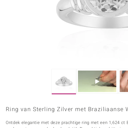
Onyx
Peridoot
Armbanden
Kralen sieraden
Custodana
Kunstreizen
Spinel
Tanzaniet
Accessoires
Bedels
Dagen
Mark Tremonti
Zirkoon
Sieradensets
Colliers
Edelstenen op kleur
Rood
Paars
Alle edelstenen
Ring van Sterling Zilver met Braziliaanse 
Ontdek elegantie met deze prachtige ring met een 1,624 ct B