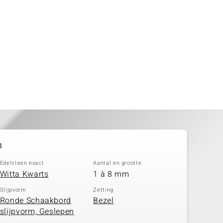
n
Edelsteen exact
Aantal en grootte
Witta Kwarts
1 à 8 mm
Slijpvorm
Zetting
Ronde Schaakbord
Bezel
slijpvorm, Geslepen