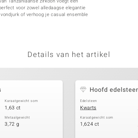
g van Tanzaniaanse zirkoon voegt een
s perfect voor zowel alledaagse elegantie
avondjurk of verhoog je casual ensemble
Details van het artikel
s
Hoofd edelstee
Karaatgewicht som
Edelsteen
1,63 ct
Kwarts
Metaalgewicht
Karaatgewicht som
3,72 g
1,624 ct