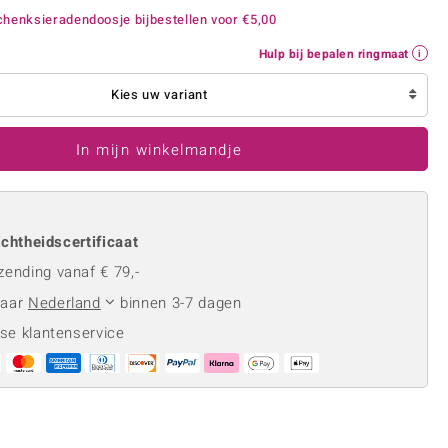
Rhodoliet
Sieraden in varianten
henksieradendoosje bijbestellen voor
€5,00
is
Toermalijn
Ringmaten
Hulp bij bepalen ringmaat
Kies uw variant
Geel
In mijn winkelmandje
chtheidscertificaat
zending vanaf € 79,-
naar
Nederland
binnen 3-7 dagen
se klantenservice