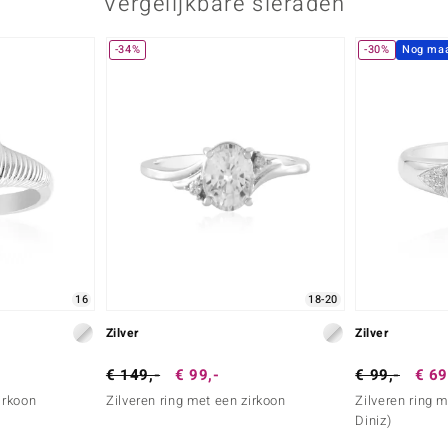
Vergelijkbare sieraden
-34%
-30%
Nog maa
16
18-20
Zilver
Zilver
€ 149,-
€ 99,-
€ 99,-
€ 69
irkoon
Zilveren ring met een zirkoon
Zilveren ring 
Diniz)