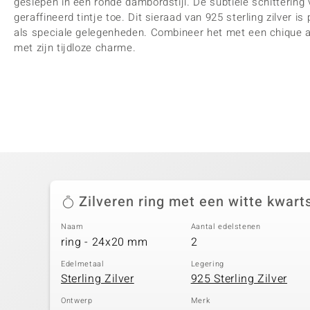
geslepen in een ronde dambordstijl. De subtiele schitterin
geraffineerd tintje toe. Dit sieraad van 925 sterling zilver i
als speciale gelegenheden. Combineer het met een chique 
met zijn tijdloze charme.
Zilveren ring met een witte kwart
Naam
Aantal edelstenen
ring - 24x20 mm
2
Edelmetaal
Legering
Sterling Zilver
925 Sterling Zilver
Ontwerp
Merk