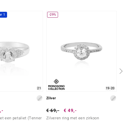
r 1
-29%
-40%
21
19-20
Zilver
Zilver
,-
€ 69,-
€ 49,-
€ 299
met een petaliet (Tenner
Zilveren ring met een zirkoon
Zilver