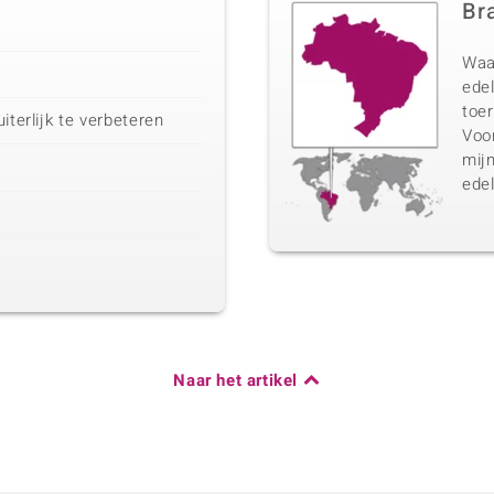
Bra
Waa
edel
toer
iterlijk te verbeteren
Voo
mij
edel
Naar het artikel