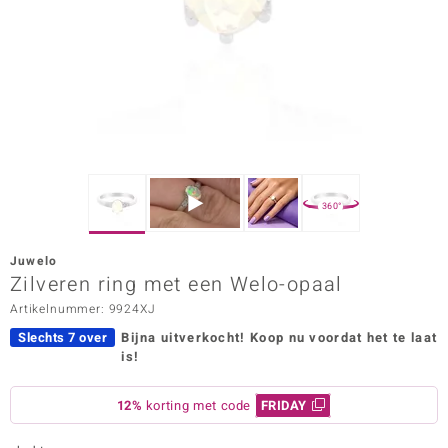
ana
Prince Designs
o
Chic
360°
d in Berlin
Juwelo
insell
Zilveren ring met een Welo-opaal
Artikelnummer: 9924XJ
n Vogue
Slechts 7 over
Bijna uitverkocht!
Koop nu voordat het te laat
e in Italy
is!
o Paraíso
12%
korting met code
FRIDAY
izen