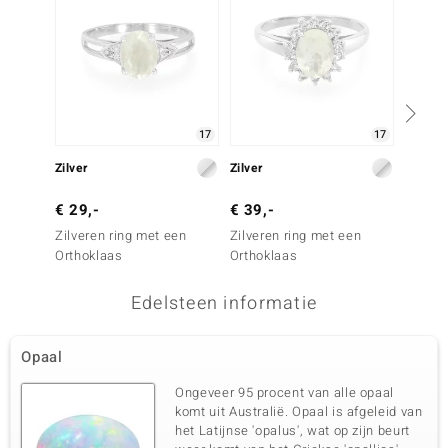
17
17
Zilver
Zilver
Zilver
€ 29,-
€ 39,-
€ 39,
Zilveren ring met een
Zilveren ring met een
Zilver
Orthoklaas
Orthoklaas
Orthok
Edelsteen informatie
Opaal
Ongeveer 95 procent van alle opaal
komt uit Australië. Opaal is afgeleid van
het Latijnse 'opalus', wat op zijn beurt