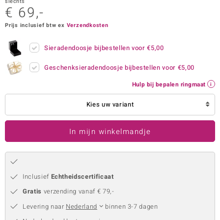
slechts
€ 69,-
remonti
Prijs inclusief btw ex
Verzendkosten
remonti
Sieradendoosje bijbestellen voor
€5,00
uwelo
Geschenksieradendoosje bijbestellen voor
€5,00
 Gems
Hulp bij bepalen ringmaat
NO Collection
Kies uw variant
va
In mijn winkelmandje
Inclusief
Echtheidscertificaat
Gratis
verzending vanaf € 79,-
Minerale
Levering naar
Nederland
binnen 3-7 dagen