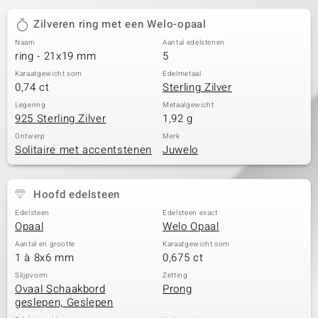
Zilveren ring met een Welo-opaal
Naam
Aantal edelstenen
ring - 21x19 mm
5
Karaatgewicht som
Edelmetaal
0,74 ct
Sterling Zilver
Legering
Metaalgewicht
925 Sterling Zilver
1,92 g
Ontwerp
Merk
Solitaire met accentstenen
Juwelo
Hoofd edelsteen
Edelsteen
Edelsteen exact
Opaal
Welo Opaal
Aantal en grootte
Karaatgewicht som
1 à 8x6 mm
0,675 ct
Slijpvorm
Zetting
Ovaal Schaakbord
Prong
geslepen, Geslepen