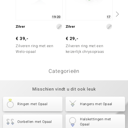
19-20
17
Zilver
Zilver
Zilver
€ 39,-
€ 29,-
€ 249
Zilveren ring met een
Zilveren ring met een
Zilver
Welo-opaal
keizerlijk chrysopraas
Welo-o
Categorieën
Misschien vindt u dit ook leuk
Ringen met Opaal
Hangers met Opaal
Halskettingen met
Oorbellen met Opaal
Opaal