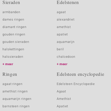
Sieraden
Edelstenen
armbanden
agaat
dames ringen
alexandriet
diamant ringen
amethist
gouden ringen
apatiet
gouden sieraden
aquamarijn
halskettingen
beril
halssieraden
chalcedoon
meer
meer
Ringen
Edelsteen encyclopedie
agaat ringen
Edelsteen Encyclopedie
amethist ringen
Agaat
aquamarijn ringen
Amethist
barnsteen ringen
Apatiet