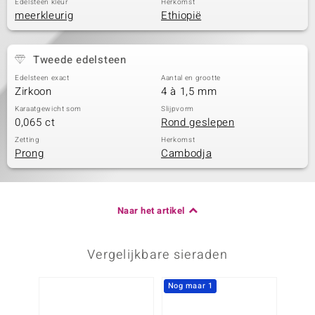
Edelsteen kleur
Herkomst
meerkleurig
Ethiopië
Tweede edelsteen
Edelsteen exact
Aantal en grootte
Zirkoon
4 à 1,5 mm
Karaatgewicht som
Slijpvorm
0,065 ct
Rond geslepen
Zetting
Herkomst
Prong
Cambodja
Naar het artikel
Vergelijkbare sieraden
Nog maar 1