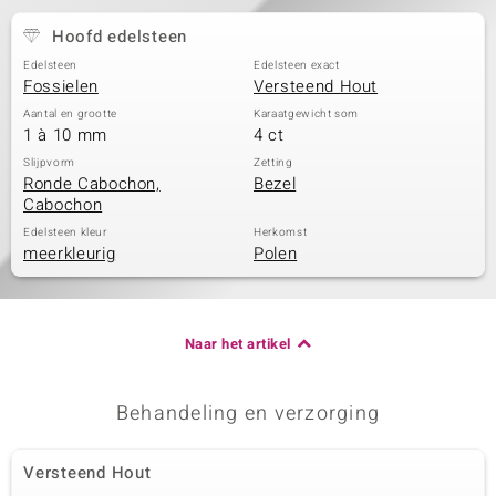
Hoofd edelsteen
Edelsteen
Edelsteen exact
Fossielen
Versteend Hout
Aantal en grootte
Karaatgewicht som
1 à 10 mm
4 ct
Slijpvorm
Zetting
Ronde Cabochon,
Bezel
Cabochon
Edelsteen kleur
Herkomst
meerkleurig
Polen
Naar het artikel
Behandeling en verzorging
Versteend Hout