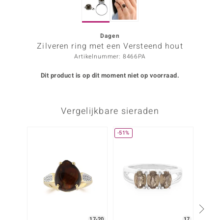
ana
Dagen
Zilveren ring met een Versteend hout
Prince Designs
Artikelnummer: 8466PA
o
Dit product is op dit moment niet op voorraad.
Chic
Vergelijkbare sieraden
d in Berlin
insell
-51%
n Vogue
e in Italy
o Paraíso
izen
17-20
17