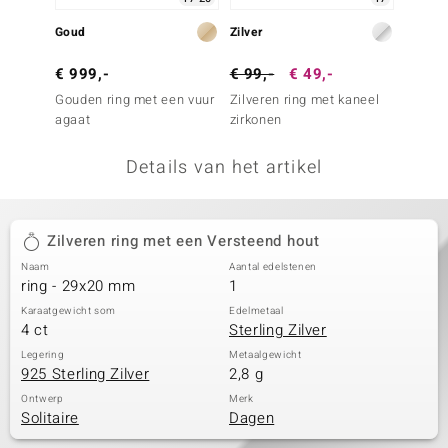
remonti
Goud
Zilver
Zilver
remonti
€ 999,-
€ 99,-
€ 49,-
€ 29,
Gouden ring met een vuur
Zilveren ring met kaneel
Zilver
uwelo
agaat
zirkonen
mahoni
 Gems
Details van het artikel
NO Collection
va
Zilveren ring met een Versteend hout
Naam
Aantal edelstenen
ring - 29x20 mm
1
Karaatgewicht som
Edelmetaal
4 ct
Sterling Zilver
Legering
Metaalgewicht
925 Sterling Zilver
2,8 g
Minerale
Ontwerp
Merk
Solitaire
Dagen