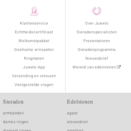
Klantenservice
Over Juwelo
Echtheidscertificaat
Sieradenspecialisten
Welkomstpakket
Presentatoren
Deelname winspelen
Sieradenprogramma
Ringmaten
Nieuwsbrief
Juwelo App
Wereld van edelstenen
Verzending en retouren
Veelgestelde vragen
Sieraden
Edelstenen
armbanden
agaat
dames ringen
alexandriet
diamant ringen
amethist