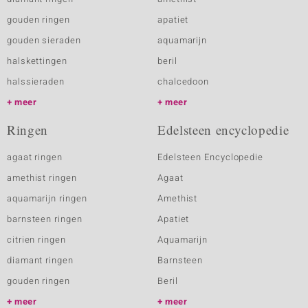
gouden ringen
apatiet
gouden sieraden
aquamarijn
halskettingen
beril
halssieraden
chalcedoon
meer
meer
Ringen
Edelsteen encyclopedie
agaat ringen
Edelsteen Encyclopedie
amethist ringen
Agaat
aquamarijn ringen
Amethist
barnsteen ringen
Apatiet
citrien ringen
Aquamarijn
diamant ringen
Barnsteen
gouden ringen
Beril
meer
meer