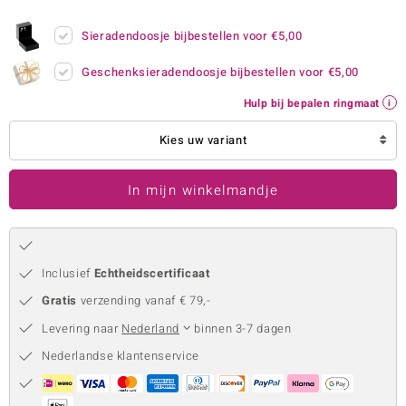
remonti
Sieradendoosje bijbestellen voor
€5,00
remonti
Geschenksieradendoosje bijbestellen voor
€5,00
uwelo
Hulp bij bepalen ringmaat
 Gems
Kies uw variant
NO Collection
In mijn winkelmandje
va
Inclusief
Echtheidscertificaat
Gratis
verzending vanaf € 79,-
Levering naar
Nederland
binnen 3-7 dagen
Nederlandse klantenservice
Minerale