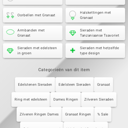
Halskettingen met
Oorbellen met Granaat
Granaat
Armbanden met
Sieraden met
Granaat
Tanzaniaanse Tsavoriet
Sieraden met edelsteen
Sieraden met hetzelfde
in groen
type design
Categorieën van dit item
Edelstenen Sieraden
Edelsteen Sieraden
Granaat
Ring met edelsteen
Dames Ringen
Zilveren Sieraden
Zilveren Ringen Dames
Granaat Ringen
% Sale