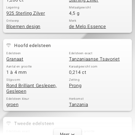
1,206 ct
Sterling Zilver
Legering
Metaalgewicht
925 Sterling Zilver
4,5 g
Ontwerp
Merk
Bloemen design
de Melo Essence
Hoofd edelsteen
Edelsteen
Edelsteen exact
Granaat
Tanzaniaanse Tsavoriet
Aantal en grootte
Karaatgewicht som
1 à 4 mm
0,214 ct
Slijpvorm
Zetting
Rond Brilliant Geslepen,
Prong
Geslepen
Edelsteen kleur
Herkomst
groen
Tanzania
Tweede edelsteen
Edelsteen exact
Aantal en grootte
Meer