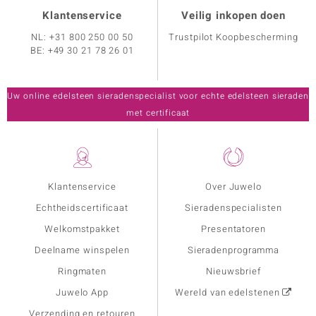
Klantenservice
Veilig inkopen doen
NL:
+31 800 250 00 50
Trustpilot Koopbescherming
BE:
+49 30 21 78 26 01
Uw online edelsteen sieradenspecialist voor echte edelsteen sieraden
met certificaat
Klantenservice
Over Juwelo
Echtheidscertificaat
Sieradenspecialisten
Welkomstpakket
Presentatoren
Deelname winspelen
Sieradenprogramma
Ringmaten
Nieuwsbrief
Juwelo App
Wereld van edelstenen
Verzending en retouren