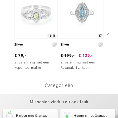
16-18
17
Zilver
Zilver
Zilver
€ 79,-
€ 199,-
€ 129,-
€ 399
Zilveren ring met een
Zilveren ring met een
Zilvere
koper toermalijn
Ratanakiri zirkoon
Maram
Categorieën
Misschien vindt u dit ook leuk
Ringen met Granaat
Hangers met Granaat