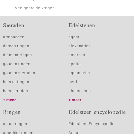
Veelgestelde vragen
Sieraden
Edelstenen
armbanden
agaat
dames ringen
alexandriet
diamant ringen
amethist
gouden ringen
apatiet
gouden sieraden
aquamarijn
halskettingen
beril
halssieraden
chalcedoon
meer
meer
Ringen
Edelsteen encyclopedie
agaat ringen
Edelsteen Encyclopedie
amethist ringen
Agaat