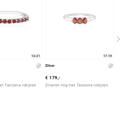
16-21
17-19
Zilver
Zilver
€ 179,-
€ 149
met Tanzania robijnen
Zilveren ring met Tanzania robijnen
Zilver
spinel