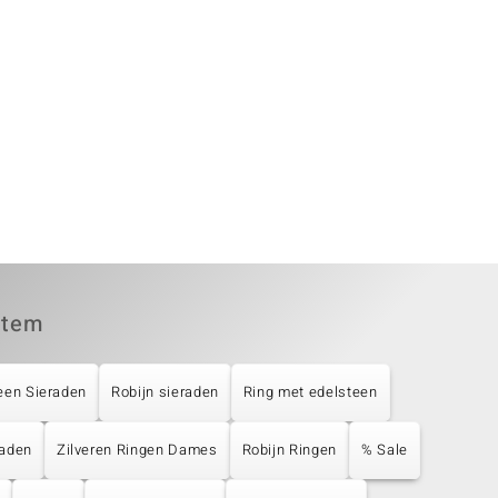
item
een Sieraden
Robijn sieraden
Ring met edelsteen
raden
Zilveren Ringen Dames
Robijn Ringen
% Sale