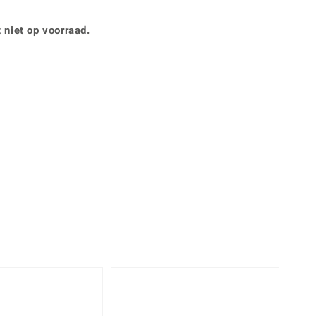
Rhodoliet
Sieraden in varianten
is
Toermalijn
Ringmaten
 niet op voorraad.
360° interactief
Geel
muis bewegen en van verschillende kanten bekijken.
-47%