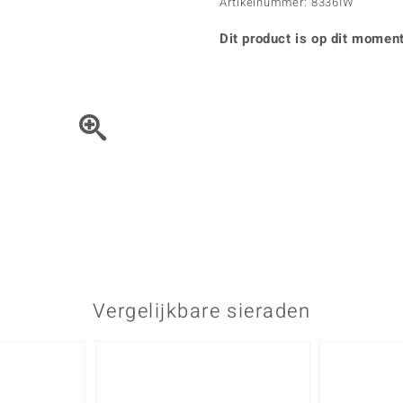
Parel
Kwarts
Artikelnummer: 8336IW
♦ Zilveren ringen
Vitale Minerale
Topaas
Turkoo
♦ Zilveren oorbellen
Dit product is op dit moment
♦ Zilveren hangers
♦ Zilveren armbanden
♦ Zilveren kettingen
Blauw
Groen
Het sieraad kunt u met de 
Platina sieraden
Vergelijkbare sieraden