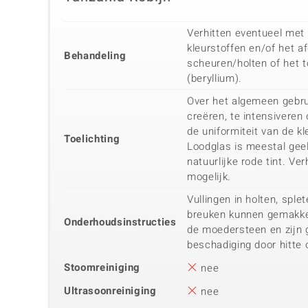
Verhitten eventueel met
kleurstoffen en/of het a
Behandeling
scheuren/holten of het 
(beryllium).
Over het algemeen gebru
creëren, te intensiveren 
de uniformiteit van de kl
Toelichting
Loodglas is meestal geel 
natuurlijke rode tint. V
mogelijk.
Vullingen in holten, spl
breuken kunnen gemakke
Onderhoudsinstructies
de moedersteen en zijn 
beschadiging door hitte 
Stoomreiniging
nee
Ultrasoonreiniging
nee