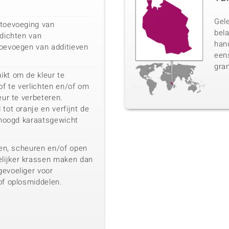
Gel
 toevoeging van
bela
fdichten van
han
toevoegen van additieven
eens
gran
ikt om de kleur te
of te verlichten en/of om
eur te verbeteren.
tot oranje en verfijnt de
erhoogd karaatsgewicht
eten, scheuren en/of open
lijker krassen maken dan
gevoeliger voor
of oplosmiddelen.