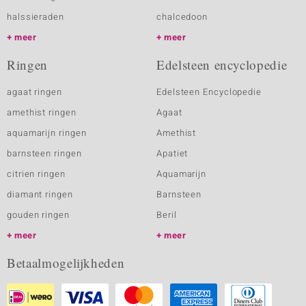
halssieraden
chalcedoon
meer
meer
Ringen
Edelsteen encyclopedie
agaat ringen
Edelsteen Encyclopedie
amethist ringen
Agaat
aquamarijn ringen
Amethist
barnsteen ringen
Apatiet
citrien ringen
Aquamarijn
diamant ringen
Barnsteen
gouden ringen
Beril
meer
meer
Betaalmogelijkheden