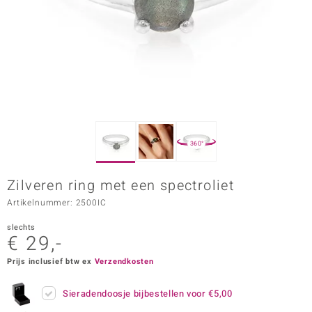
ana
Prince Designs
o
Chic
360°
d in Berlin
Zilveren ring met een spectroliet
insell
Artikelnummer: 2500IC
n Vogue
slechts
€ 29,-
e in Italy
Prijs inclusief btw ex
Verzendkosten
o Paraíso
Sieradendoosje bijbestellen voor
€5,00
izen