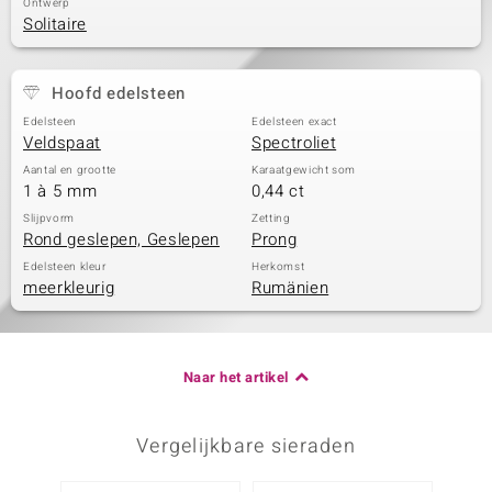
Ontwerp
Solitaire
Hoofd edelsteen
Edelsteen
Edelsteen exact
Veldspaat
Spectroliet
Aantal en grootte
Karaatgewicht som
1 à 5 mm
0,44 ct
Slijpvorm
Zetting
Rond geslepen, Geslepen
Prong
Edelsteen kleur
Herkomst
meerkleurig
Rumänien
Naar het artikel
Vergelijkbare sieraden