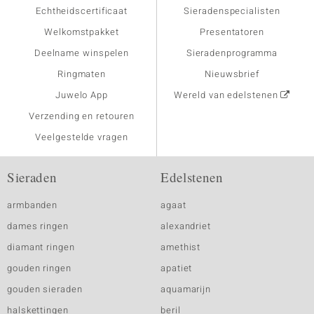
Echtheidscertificaat
Sieradenspecialisten
Welkomstpakket
Presentatoren
Deelname winspelen
Sieradenprogramma
Ringmaten
Nieuwsbrief
Juwelo App
Wereld van edelstenen
Verzending en retouren
Veelgestelde vragen
Sieraden
Edelstenen
armbanden
agaat
dames ringen
alexandriet
diamant ringen
amethist
gouden ringen
apatiet
gouden sieraden
aquamarijn
halskettingen
beril