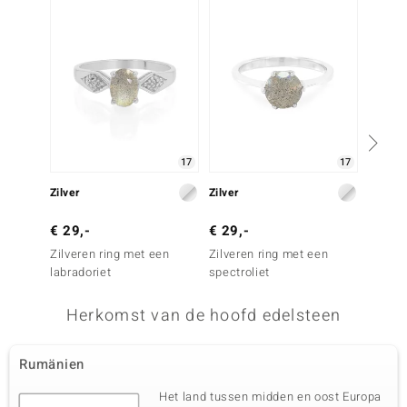
-41%
17
17
Zilver
Zilver
Zilver
€ 29,-
€ 29,-
€ 49,
Zilveren ring met een
Zilveren ring met een
Zilver
labradoriet
spectroliet
Welo-o
Herkomst van de hoofd edelsteen
Rumänien
Het land tussen midden en oost Europa