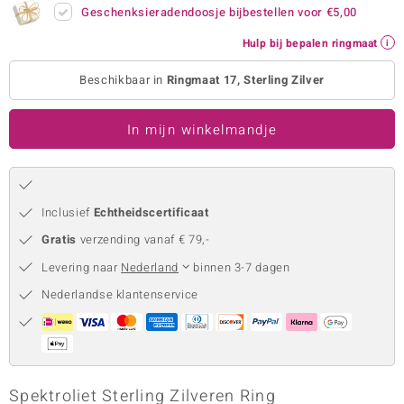
Geschenksieradendoosje bijbestellen voor
€5,00
remonti
Hulp bij bepalen ringmaat
remonti
Beschikbaar in
Ringmaat 17, Sterling Zilver
uwelo
In mijn winkelmandje
 Gems
NO Collection
va
Inclusief
Echtheidscertificaat
Gratis
verzending vanaf € 79,-
Levering naar
Nederland
binnen 3-7 dagen
Nederlandse klantenservice
Minerale
Spektroliet Sterling Zilveren Ring