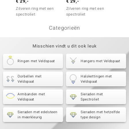
€ 29,-
€ 29,-
€ 29,
Zilveren ring met een
Zilveren ring met een
Zilver
spectroliet
spectroliet
spectro
Categorieën
Misschien vindt u dit ook leuk
Ringen met Veldspaat
Hangers met Veldspaat
Oorbellen met
Halskettingen met
Veldspaat
Veldspaat
Armbanden met
Sieraden met
Veldspaat
Spectroliet
Sieraden met edelsteen
Sieraden met hetzelfde
in meerkleurig
type design