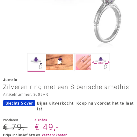
ana
Prince Designs
o
Chic
360°
d in Berlin
Juwelo
insell
Zilveren ring met een Siberische amethist
Artikelnummer: 3005AR
n Vogue
Slechts 5 over
Bijna uitverkocht!
Koop nu voordat het te laat
e in Italy
is!
o Paraíso
voorheen
slechts
€ 79,-
€ 49,-
izen
Prijs inclusief btw ex
Verzendkosten