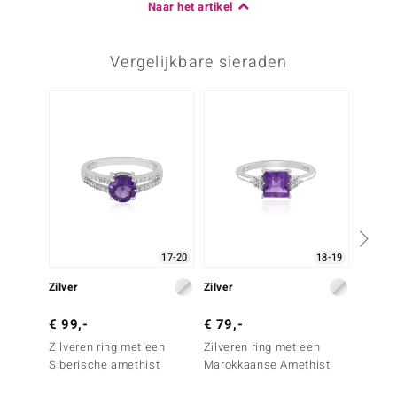
Naar het artikel
Vergelijkbare sieraden
17-20
18-19
Zilver
Zilver
Zilver
€ 99,-
€ 79,-
€ 49,
Zilveren ring met een
Zilveren ring met een
Zilver
Siberische amethist
Marokkaanse Amethist
Siberi