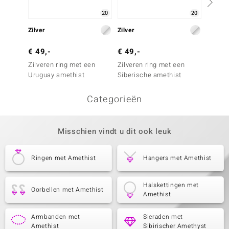
20
20
Zilver
Zilver
Zilver
€ 49,-
€ 49,-
€ 79,
Zilveren ring met een
Zilveren ring met een
Zilver
Uruguay amethist
Siberische amethist
Siberi
Categorieën
Misschien vindt u dit ook leuk
Ringen met Amethist
Hangers met Amethist
Halskettingen met
Oorbellen met Amethist
Amethist
Armbanden met
Sieraden met
Amethist
Sibirischer Amethyst