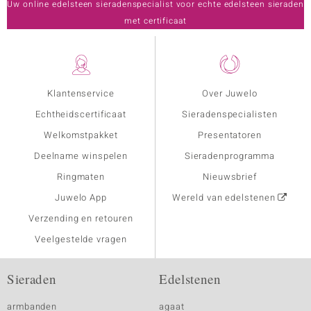
Uw online edelsteen sieradenspecialist voor echte edelsteen sieraden
met certificaat
Klantenservice
Over Juwelo
Echtheidscertificaat
Sieradenspecialisten
Welkomstpakket
Presentatoren
Deelname winspelen
Sieradenprogramma
Ringmaten
Nieuwsbrief
Juwelo App
Wereld van edelstenen
Verzending en retouren
Veelgestelde vragen
Sieraden
Edelstenen
armbanden
agaat