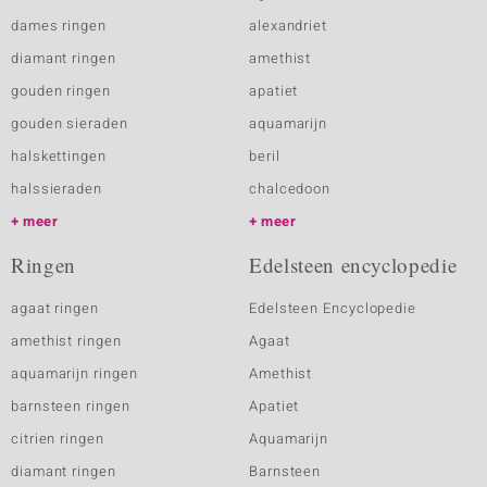
dames ringen
alexandriet
diamant ringen
amethist
gouden ringen
apatiet
gouden sieraden
aquamarijn
halskettingen
beril
halssieraden
chalcedoon
meer
meer
Ringen
Edelsteen encyclopedie
agaat ringen
Edelsteen Encyclopedie
amethist ringen
Agaat
aquamarijn ringen
Amethist
barnsteen ringen
Apatiet
citrien ringen
Aquamarijn
diamant ringen
Barnsteen