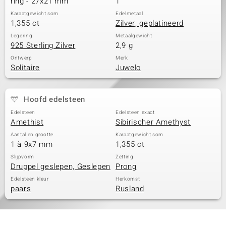
ring - 27x21 mm
1
Karaatgewicht som
Edelmetaal
1,355 ct
Zilver, geplatineerd
Legering
Metaalgewicht
925 Sterling Zilver
2,9 g
Ontwerp
Merk
Solitaire
Juwelo
Hoofd edelsteen
Edelsteen
Edelsteen exact
Amethist
Sibirischer Amethyst
Aantal en grootte
Karaatgewicht som
1 à 9x7 mm
1,355 ct
Slijpvorm
Zetting
Druppel geslepen, Geslepen
Prong
Edelsteen kleur
Herkomst
paars
Rusland