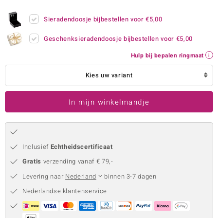
remonti
Sieradendoosje bijbestellen voor
€5,00
remonti
Geschenksieradendoosje bijbestellen voor
€5,00
uwelo
Hulp bij bepalen ringmaat
 Gems
Kies uw variant
NO Collection
In mijn winkelmandje
va
Inclusief
Echtheidscertificaat
Gratis
verzending vanaf € 79,-
Levering naar
Nederland
binnen 3-7 dagen
Nederlandse klantenservice
Minerale