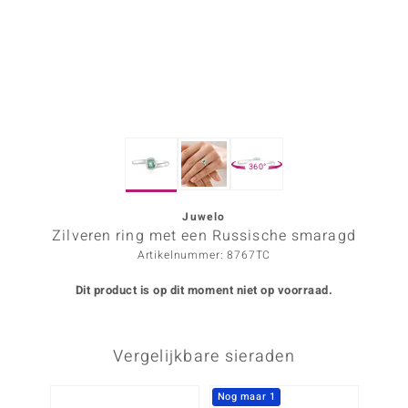
ana
Prince Designs
o
360°
Chic
d in Berlin
Juwelo
Zilveren ring met een Russische smaragd
insell
Artikelnummer: 8767TC
n Vogue
Dit product is op dit moment niet op voorraad.
e in Italy
Vergelijkbare sieraden
o Paraíso
izen
Nog maar 1