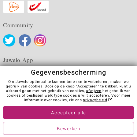
Community
Juwelo App
Gegevensbescherming
Om Juwelo optimaal te kunnen tonen en te verbeteren , maken we
gebruik van cookies. Door op de knop "Accepteren" te klikken, kunt u
akkoord gaan met het gebruik van cookies,
afwijzen
het gebruik van
Algemene verkoopvoorwaarden
Privacybeleid
Cookies
cookies of beslissen welk type cookies u wilt accepteren. Voor meer
Colofon
Contact
Contract herroepen
informatie over cookies, zie ons
privacybeleid
.
Visit our stores in other countries:
Accepteer alle
Bewerken
© Juwelo Deutschland GmbH (Een onderneming van de elumeo SE)