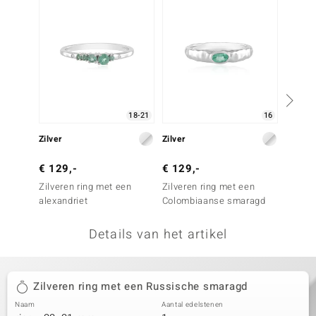
remonti
remonti
uwelo
 Gems
18-21
16
NO Collection
Zilver
Zilver
Zilver
va
€ 129,-
€ 129,-
€ 199
Zilveren ring met een
Zilveren ring met een
Zilver
alexandriet
Colombiaanse smaragd
Paraib
Details van het artikel
Minerale
Zilveren ring met een Russische smaragd
Naam
Aantal edelstenen