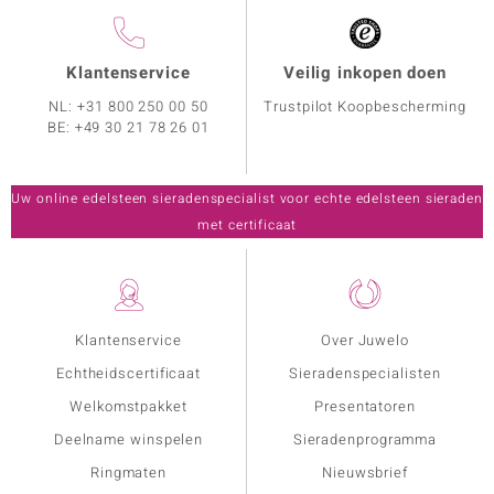
Klantenservice
Veilig inkopen doen
NL:
+31 800 250 00 50
Trustpilot Koopbescherming
BE:
+49 30 21 78 26 01
Uw online edelsteen sieradenspecialist voor echte edelsteen sieraden
met certificaat
Klantenservice
Over Juwelo
Echtheidscertificaat
Sieradenspecialisten
Welkomstpakket
Presentatoren
Deelname winspelen
Sieradenprogramma
Ringmaten
Nieuwsbrief