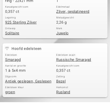
ring - 22x21 mm
1
Karaatgewicht som
Edelmetaal
0,357 ct
Zilver, geplatineerd
Legering
Metaalgewicht
925 Sterling Zilver
2,26 g
Ontwerp
Merk
Solitaire
Juwelo
Hoofd edelsteen
Edelsteen
Edelsteen exact
Smaragd
Russische Smaragd
Aantal en grootte
Karaatgewicht som
1 à 5x4 mm
0,357 ct
Slijpvorm
Zetting
Antiek geslepen, Geslepen
Bezel
Edelsteen kleur
Herkomst
groen
Rusland