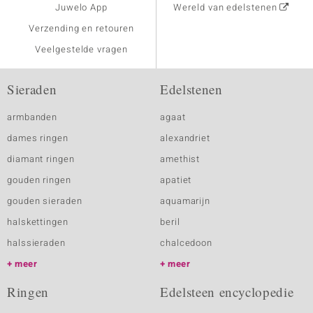
Juwelo App
Wereld van edelstenen
Verzending en retouren
Veelgestelde vragen
Sieraden
Edelstenen
armbanden
agaat
dames ringen
alexandriet
diamant ringen
amethist
gouden ringen
apatiet
gouden sieraden
aquamarijn
halskettingen
beril
halssieraden
chalcedoon
meer
meer
Ringen
Edelsteen encyclopedie