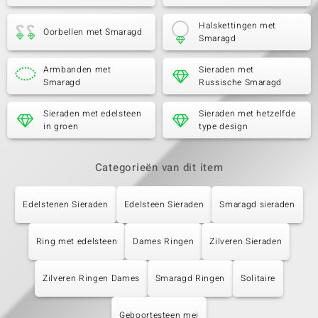
Halskettingen met
Oorbellen met Smaragd
Smaragd
Armbanden met
Sieraden met
Smaragd
Russische Smaragd
Sieraden met edelsteen
Sieraden met hetzelfde
in groen
type design
Categorieën van dit item
Edelstenen Sieraden
Edelsteen Sieraden
Smaragd sieraden
Ring met edelsteen
Dames Ringen
Zilveren Sieraden
Zilveren Ringen Dames
Smaragd Ringen
Solitaire
Geboortesteen mei