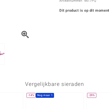
Parel
Kwarts
Artikelnummer: 4617PQ
♦ Zilveren ringen
Vitale Minerale
Topaas
Turkoo
♦ Zilveren oorbellen
Dit product is op dit moment
♦ Zilveren hangers
♦ Zilveren armbanden
♦ Zilveren kettingen
Blauw
Groen
Platina sieraden
Vergelijkbare sieraden
-14%
Nog maar 1
-29%