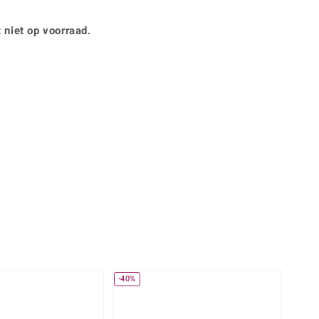
Rhodoliet
Sieraden in varianten
is
Toermalijn
Ringmaten
 niet op voorraad.
Geel
-40%