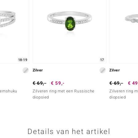
18-19
17
Zilver
Zilver
€ 69,-
€ 59,-
€ 69,-
€ 49
 Lemshuku
Zilveren ring met een Russische
Zilveren ring 
diopsied
diopsied
Details van het artikel