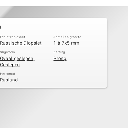
n
Edelsteen exact
Aantal en grootte
Russische Diopsiet
1 à 7x5 mm
Slijpvorm
Zetting
Ovaal geslepen,
Prong
Geslepen
Herkomst
Rusland