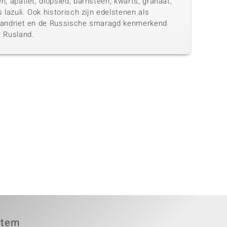
n, apatiet, diopsied, barnsteen, kwarts, granaat,
s lazuli. Ook historisch zijn edelstenen als
xandriet en de Russische smaragd kenmerkend
r Rusland.
item