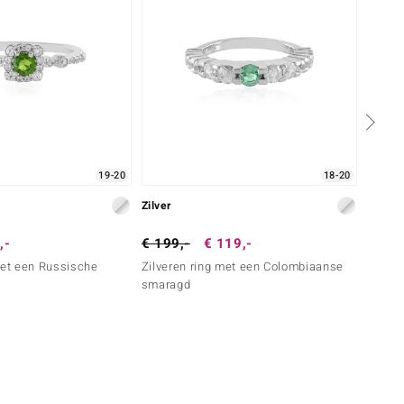
19-20
18-20
Zilver
Zilver
,-
€ 199,-
€ 119,-
€ 199
met een Russische
Zilveren ring met een Colombiaanse
Zilver
smaragd