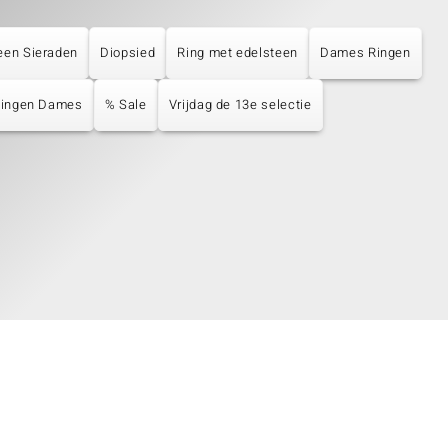
een Sieraden
Diopsied
Ring met edelsteen
Dames Ringen
 Ringen Dames
% Sale
Vrijdag de 13e selectie