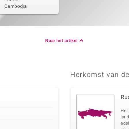
Herkomst
Cambodja
Naar het artikel
Herkomst van de
Ru
Het 
lan
ede