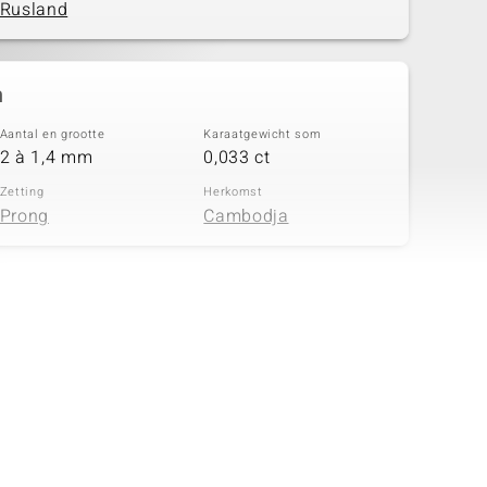
Rusland
n
Aantal en grootte
Karaatgewicht som
2 à 1,4 mm
0,033 ct
Zetting
Herkomst
Prong
Cambodja
n
Aantal en grootte
Karaatgewicht som
14 à 1 mm
0,095 ct
Zetting
Herkomst
Prong
Cambodja