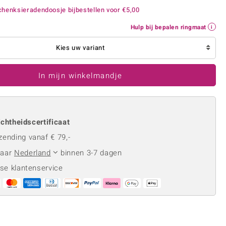
Rhodoliet
Sieraden in varianten
henksieradendoosje bijbestellen voor
€5,00
is
Toermalijn
Ringmaten
Hulp bij bepalen ringmaat
Kies uw variant
Geel
In mijn winkelmandje
chtheidscertificaat
zending vanaf € 79,-
naar
Nederland
binnen 3-7 dagen
se klantenservice