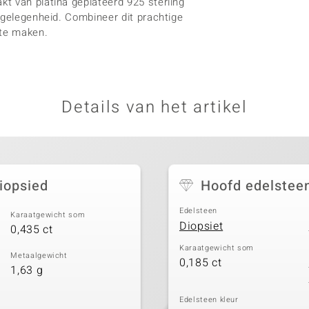
t van platina geplateerd 925 sterling
 gelegenheid. Combineer dit prachtige
 te maken.
Details van het artikel
iopsied
Hoofd edelstee
Edelsteen
Karaatgewicht som
Diopsiet
0,435 ct
Karaatgewicht som
Metaalgewicht
0,185 ct
1,63 g
Edelsteen kleur