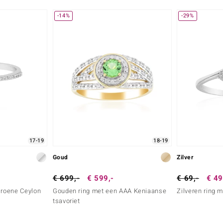
-14%
-29%
17-19
18-19
Goud
Zilver
€ 699,-
€ 599,-
€ 69,-
€ 49
Groene Ceylon
Gouden ring met een AAA Keniaanse
Zilveren ring 
tsavoriet