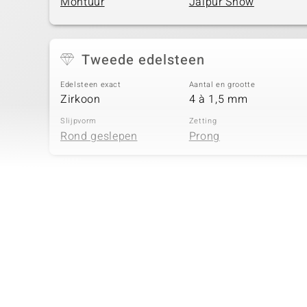
Montuur
Jaipur Show
Tweede edelsteen
Edelsteen exact
Aantal en grootte
Zirkoon
4 à 1,5 mm
Slijpvorm
Zetting
Rond geslepen
Prong
Vierde edelsteen
Edelsteen exact
Aantal en grootte
Zirkoon
4 à 1,1 mm
Slijpvorm
Zetting
Rond geslepen
Prong