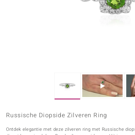
Onyx
Peridoot
Armbanden
Kralen sieraden
Custodana
Kunstreizen
Spinel
Tanzaniet
Accessoires
Bedels
Dagen
Mark Tremonti
Zirkoon
Sieradensets
Colliers
Edelstenen op kleur
Rood
Paars
Alle edelstenen
Russische Diopside Zilveren Ring
Ontdek elegantie met deze zilveren ring met Russische diop