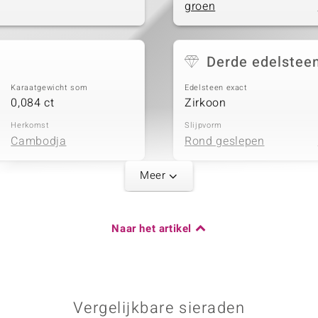
groen
Derde edelstee
Karaatgewicht som
Edelsteen exact
0,084 ct
Zirkoon
Herkomst
Slijpvorm
Cambodja
Rond geslepen
Meer
Vijfde edelstee
Karaatgewicht som
Edelsteen exact
Naar het artikel
0,038 ct
Zirkoon
Herkomst
Slijpvorm
Cambodja
Rond geslepen
Vergelijkbare sieraden