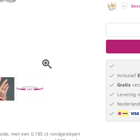
Parel
Kwarts
♦ Zilveren ringen
Vitale Minerale
Gesc
Topaas
Turkoo
♦ Zilveren oorbellen
♦ Zilveren hangers
♦ Zilveren armbanden
♦ Zilveren kettingen
Blauw
Groen
Platina sieraden
Inclusief
E
Gratis
ver
360°
Levering 
Nederland
side, met een 0,185 ct rondgeslepen