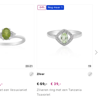
-34%
Nog maar 1
20-21
19
Zilver
Zilver
,-
€ 59,-
€ 39,-
€ 299
met een Vesuvianiet
Zilveren ring met een Tanzania
Zilver
Tsavoriet
tsavor