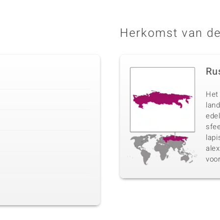
Herkomst van de
Ru
Het 
lan
ede
sfee
lapi
ale
voo