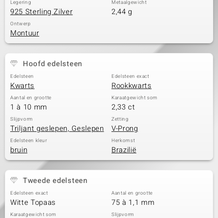
Legering
Metaalgewicht
925 Sterling Zilver
2,44 g
Ontwerp
Montuur
Hoofd edelsteen
Edelsteen
Edelsteen exact
Kwarts
Rookkwarts
Aantal en grootte
Karaatgewicht som
1 à 10 mm
2,33 ct
Slijpvorm
Zetting
Triljant geslepen, Geslepen
V-Prong
Edelsteen kleur
Herkomst
bruin
Brazilië
Tweede edelsteen
Edelsteen exact
Aantal en grootte
Witte Topaas
75 à 1,1 mm
Karaatgewicht som
Slijpvorm