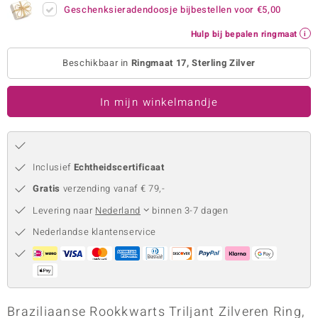
Geschenksieradendoosje bijbestellen voor
€5,00
remonti
Hulp bij bepalen ringmaat
remonti
Beschikbaar in
Ringmaat 17, Sterling Zilver
uwelo
In mijn winkelmandje
 Gems
NO Collection
va
Inclusief
Echtheidscertificaat
Gratis
verzending vanaf € 79,-
Levering naar
Nederland
binnen 3-7 dagen
Nederlandse klantenservice
Minerale
Braziliaanse Rookkwarts Triljant Zilveren Ring,