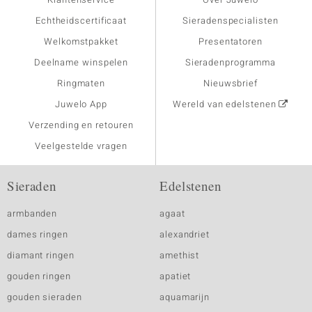
Echtheidscertificaat
Sieradenspecialisten
Welkomstpakket
Presentatoren
Deelname winspelen
Sieradenprogramma
Ringmaten
Nieuwsbrief
Juwelo App
Wereld van edelstenen
Verzending en retouren
Veelgestelde vragen
Sieraden
Edelstenen
armbanden
agaat
dames ringen
alexandriet
diamant ringen
amethist
gouden ringen
apatiet
gouden sieraden
aquamarijn