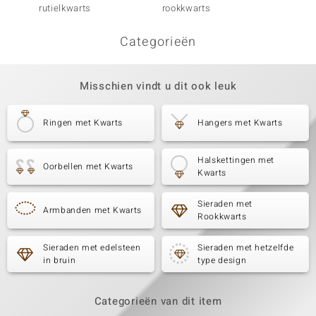
rutielkwarts
rookkwarts
rookkw
Categorieën
Misschien vindt u dit ook leuk
Ringen met Kwarts
Hangers met Kwarts
Halskettingen met
Oorbellen met Kwarts
Kwarts
Sieraden met
Armbanden met Kwarts
Rookkwarts
Sieraden met edelsteen
Sieraden met hetzelfde
in bruin
type design
Categorieën van dit item