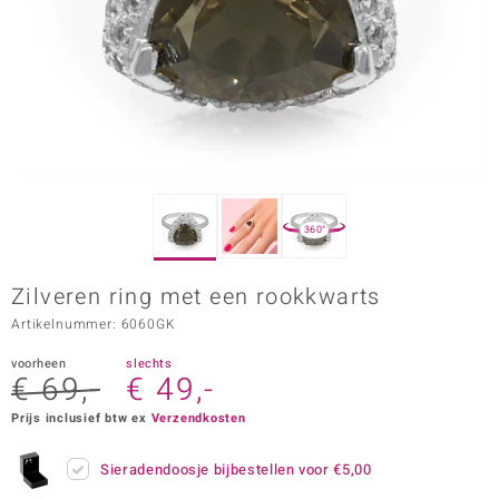
ana
Prince Designs
o
Chic
360°
d in Berlin
Zilveren ring met een rookkwarts
insell
Artikelnummer: 6060GK
n Vogue
voorheen
slechts
€ 69,-
€ 49,-
e in Italy
Prijs inclusief btw ex
Verzendkosten
o Paraíso
Sieradendoosje bijbestellen voor
€5,00
izen