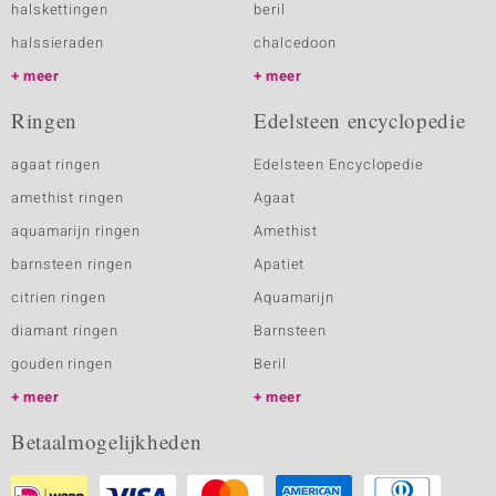
halskettingen
beril
halssieraden
chalcedoon
meer
meer
Ringen
Edelsteen encyclopedie
agaat ringen
Edelsteen Encyclopedie
amethist ringen
Agaat
aquamarijn ringen
Amethist
barnsteen ringen
Apatiet
citrien ringen
Aquamarijn
diamant ringen
Barnsteen
gouden ringen
Beril
meer
meer
Betaalmogelijkheden