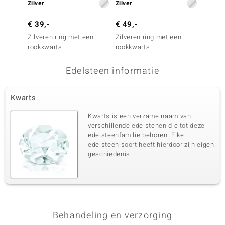
Zilver
Zilver
Zilver
€ 39,-
€ 49,-
€ 99,
Zilveren ring met een
Zilveren ring met een
Zilver
rookkwarts
rookkwarts
rookkw
Edelsteen informatie
Kwarts
Kwarts is een verzamelnaam van
verschillende edelstenen die tot deze
edelsteenfamilie behoren. Elke
edelsteen soort heeft hierdoor zijn eigen
geschiedenis.
Behandeling en verzorging