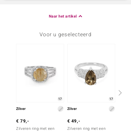
Naar het artikel
Voor u geselecteerd
-29%
17
17
Zilver
Zilver
Zilver
€ 79,-
€ 49,-
€ 69,
Zilveren ring met een
Zilveren ring met een
Zilver