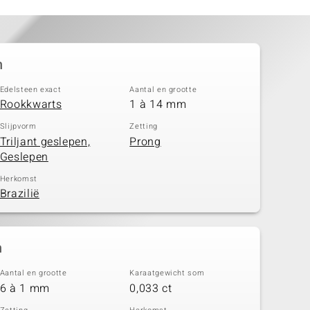
n
Edelsteen exact
Aantal en grootte
Rookkwarts
1 à 14 mm
Slijpvorm
Zetting
Triljant geslepen,
Prong
Geslepen
Herkomst
Brazilië
n
Aantal en grootte
Karaatgewicht som
6 à 1 mm
0,033 ct