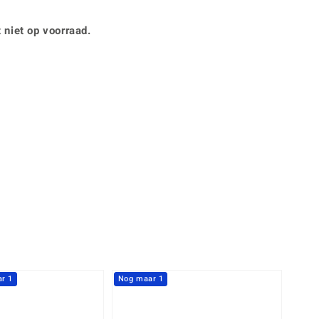
Rhodoliet
Sieraden in varianten
is
Toermalijn
Ringmaten
 niet op voorraad.
Geel
r 1
Nog maar 1
-20%