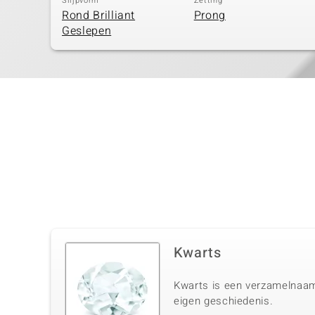
Slijpvorm
Zetting
Rond Brilliant
Prong
Geslepen
Kwarts
Kwarts is een verzamelnaam 
eigen geschiedenis.