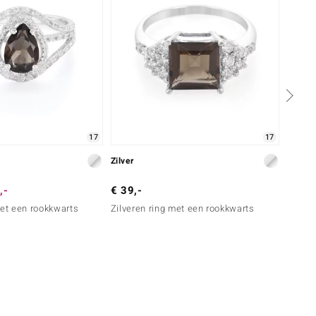
17
17
Zilver
Zilver
,-
€ 39,-
€ 99,
met een rookkwarts
Zilveren ring met een rookkwarts
Zilver