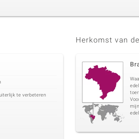
Herkomst van de
Bra
Waa
n
edel
toer
iterlijk te verbeteren
Voo
mij
edel