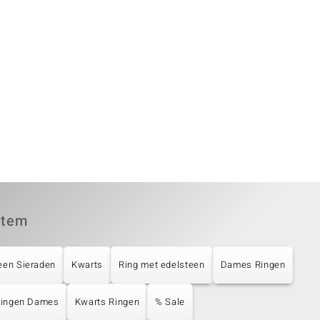
item
een Sieraden
Kwarts
Ring met edelsteen
Dames Ringen
 Ringen Dames
Kwarts Ringen
% Sale