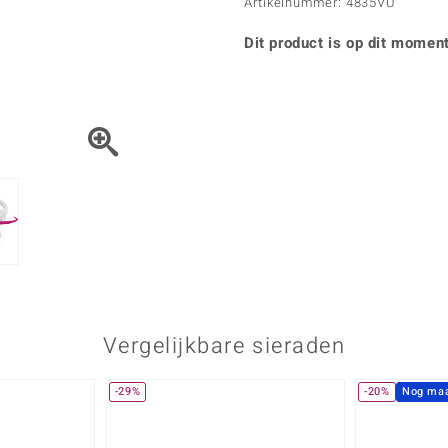
Parel
Kwarts
Artikelnummer: 4835VU
♦ Zilveren ringen
Vitale Minerale
Topaas
Turkoo
♦ Zilveren oorbellen
Dit product is op dit moment
♦ Zilveren hangers
♦ Zilveren armbanden
♦ Zilveren kettingen
Blauw
Groen
Platina sieraden
Vergelijkbare sieraden
-29%
-20%
Nog maa