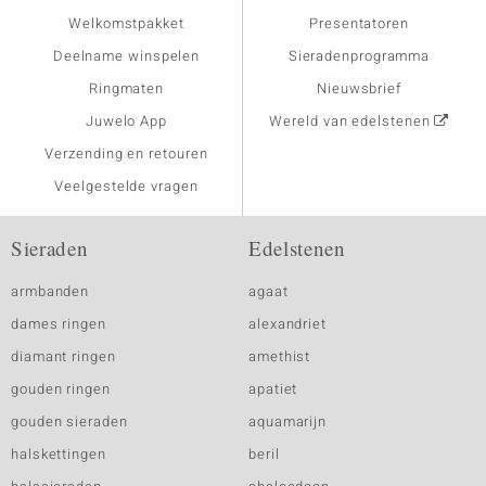
Welkomstpakket
Presentatoren
Deelname winspelen
Sieradenprogramma
Ringmaten
Nieuwsbrief
Juwelo App
Wereld van edelstenen
Verzending en retouren
Veelgestelde vragen
Sieraden
Edelstenen
armbanden
agaat
dames ringen
alexandriet
diamant ringen
amethist
gouden ringen
apatiet
gouden sieraden
aquamarijn
halskettingen
beril