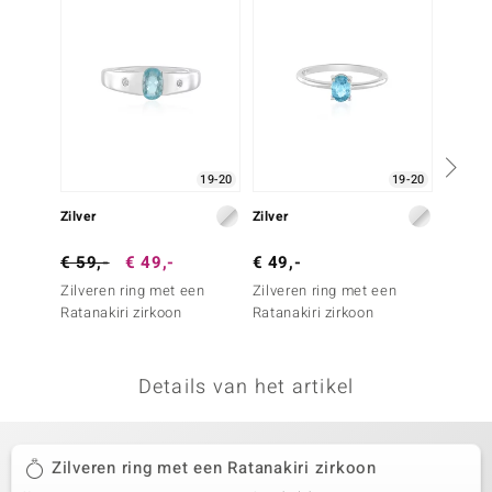
remonti
remonti
uwelo
 Gems
19-20
19-20
NO Collection
Zilver
Zilver
Zilver
va
€ 59,-
€ 49,-
€ 49,-
€ 99,
Zilveren ring met een
Zilveren ring met een
Zilver
Ratanakiri zirkoon
Ratanakiri zirkoon
Ratanak
Details van het artikel
Minerale
Zilveren ring met een Ratanakiri zirkoon