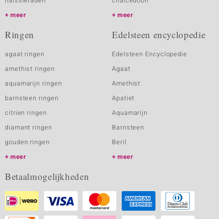
halssieraden
chalcedoon
meer
meer
Ringen
Edelsteen encyclopedie
agaat ringen
Edelsteen Encyclopedie
amethist ringen
Agaat
aquamarijn ringen
Amethist
barnsteen ringen
Apatiet
citrien ringen
Aquamarijn
diamant ringen
Barnsteen
gouden ringen
Beril
meer
meer
Betaalmogelijkheden