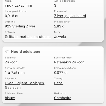
Naam
Aantal edelstenen
ring - 22x20 mm
3
Karaatgewicht som
Edelmetaal
0,918 ct
Zilver, geplatineerd
Legering
Metaalgewicht
925 Sterling Zilver
2,83 g
Ontwerp
Merk
Solitaire met accentstenen
Juwelo
Hoofd edelsteen
Edelsteen
Edelsteen exact
Zirkoon
Ratanakiri Zirkoon
Aantal en grootte
Karaatgewicht som
1 à 7x5 mm
0,877 ct
Slijpvorm
Zetting
Ovaal Briljant Geslepen,
Bezel
Geslepen
Edelsteen kleur
Herkomst
blauw
Cambodja