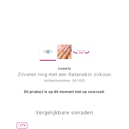
ana
Prince Designs
o
360°
Chic
d in Berlin
Juwelo
Zilveren ring met een Ratanakiri zirkoon
insell
Artikelnummer: 5410IO
n Vogue
Dit product is op dit moment niet op voorraad.
e in Italy
Vergelijkbare sieraden
o Paraíso
izen
-17%
-30%