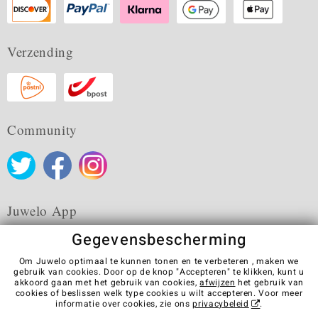
Verzending
Community
Juwelo App
Gegevensbescherming
Om Juwelo optimaal te kunnen tonen en te verbeteren , maken we
gebruik van cookies. Door op de knop "Accepteren" te klikken, kunt u
akkoord gaan met het gebruik van cookies,
afwijzen
het gebruik van
Algemene verkoopvoorwaarden
Privacybeleid
Cookies
cookies of beslissen welk type cookies u wilt accepteren. Voor meer
Colofon
Contact
Contract herroepen
informatie over cookies, zie ons
privacybeleid
.