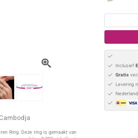
Parel
Kwarts
♦ Zilveren ringen
Vitale Minerale
Topaas
Turkoo
♦ Zilveren oorbellen
♦ Zilveren hangers
♦ Zilveren armbanden
♦ Zilveren kettingen
Blauw
Groen
Platina sieraden
Inclusief
E
Gratis
ver
Levering 
360°
Nederland
t Cambodja
eren Ring. Deze ring is gemaakt van