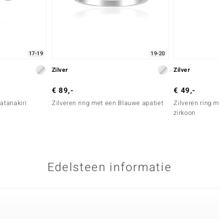
17-19
19-20
Zilver
Zilver
€ 89,-
€ 49,-
atanakiri
Zilveren ring met een Blauwe apatiet
Zilveren ring 
zirkoon
Edelsteen informatie