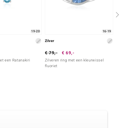
19-20
16-19
Zilver
Zilver
€ 79,-
€ 69,-
€ 39,
met een Ratanakiri
Zilveren ring met een kleurwissel
Zilver
fluoriet
zirkoo