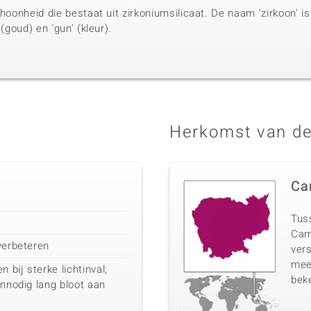
choonheid die bestaat uit zirkoniumsilicaat. De naam 'zirkoon' i
 (goud) en 'gun' (kleur).
Herkomst van de
Ca
Tuss
Cam
verbeteren
vers
mee
bij sterke lichtinval;
beke
onnodig lang bloot aan