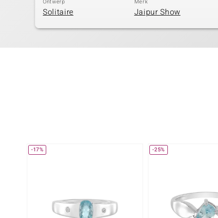
Ontwerp
Merk
Solitaire
Jaipur Show
-17%
-25%