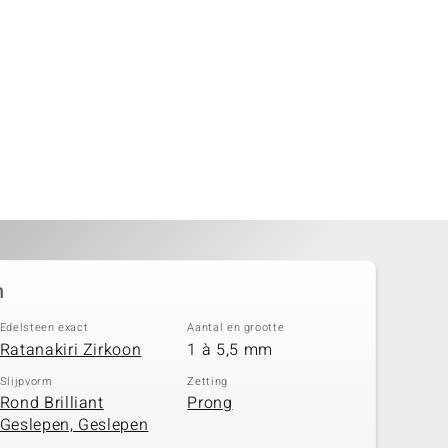
n
Edelsteen exact
Aantal en grootte
Ratanakiri Zirkoon
1 à 5,5 mm
Slijpvorm
Zetting
Rond Brilliant
Prong
Geslepen, Geslepen