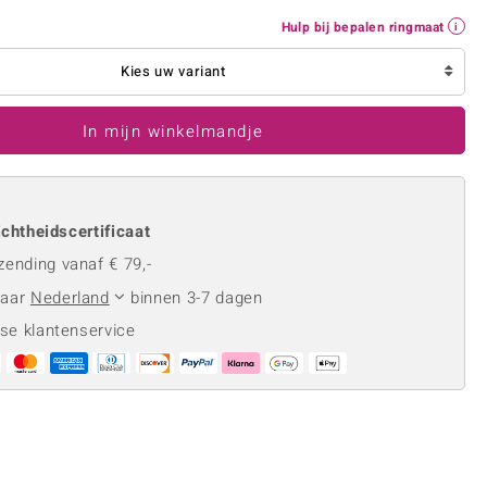
Rhodoliet
Sieraden in varianten
Hulp bij bepalen ringmaat
is
Toermalijn
Ringmaten
Kies uw variant
In mijn winkelmandje
Geel
chtheidscertificaat
zending vanaf € 79,-
naar
Nederland
binnen 3-7 dagen
se klantenservice