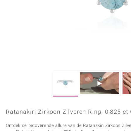
Onyx
Peridoot
Armbanden
Kralen sieraden
Custodana
Kunstreizen
Spinel
Tanzaniet
Accessoires
Bedels
Dagen
Mark Tremonti
Zirkoon
Sieradensets
Colliers
Edelstenen op kleur
Rood
Paars
Alle edelstenen
Ratanakiri Zirkoon Zilveren Ring, 0,825 c
Ontdek de betoverende allure van de Ratanakiri Zirkoon Zilv