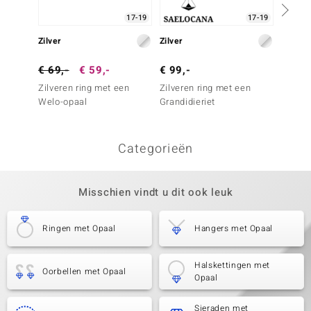
17-19
17-19
Zilver
Zilver
Zilver
€ 69,-
€ 59,-
€ 99,-
€ 79,
Zilveren ring met een
Zilveren ring met een
Zilver
Welo-opaal
Grandidieriet
opalen
Categorieën
Misschien vindt u dit ook leuk
Ringen met Opaal
Hangers met Opaal
Halskettingen met
Oorbellen met Opaal
Opaal
Sieraden met