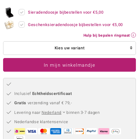
remonti
Sieradendoosje bijbestellen voor
€5,00
remonti
Geschenksieradendoosje bijbestellen voor
€5,00
uwelo
Hulp bij bepalen ringmaat
 Gems
Kies uw variant
NO Collection
In mijn winkelmandje
va
Inclusief
Echtheidscertificaat
Gratis
verzending vanaf € 79,-
Levering naar
Nederland
binnen 3-7 dagen
Nederlandse klantenservice
Minerale