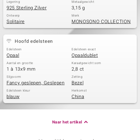
Legering
Metaalgewicht
925 Sterling Zilver
3,15 g
Ontwerp
Merk
Solitaire
MONOSONO COLLECTION
Hoofd edelsteen
Edelsteen
Edelsteen exact
Opaal
Opaaldublet
Aantal en grootte
Karaatgewicht som
1 à 13x9 mm
2,8 ct
Slijpvorm
Zetting
Fancy geslepen, Geslepen
Bezel
Edelsteen kleur
Herkomst
blauw
China
Naar het artikel