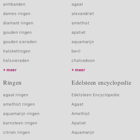
armbanden
agaat
dames ringen
alexandriet
diamant ringen
amethist
gouden ringen
apatiet
gouden sieraden
aquamarijn
halskettingen
beril
halssieraden
chalcedoon
meer
meer
Ringen
Edelsteen encyclopedie
agaat ringen
Edelsteen Encyclopedie
amethist ringen
Agaat
aquamarijn ringen
Amethist
barnsteen ringen
Apatiet
citrien ringen
Aquamarijn