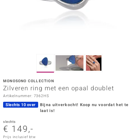
ana
Prince Designs
o
Chic
d in Berlin
MONOSONO COLLECTION
insell
Zilveren ring met een opaal doublet
Artikelnummer: 7362HS
n Vogue
Slechts 10 over
Bijna uitverkocht!
Koop nu voordat het te
e in Italy
laat is!
o Paraíso
slechts
€ 149,-
izen
Prijs inclusief btw