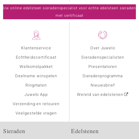
Uw online edelsteen sieradenspecialist voor echte edelsteen sieraden
met certificaat
Klantenservice
Over Juwelo
Echtheidscertificaat
Sieradenspecialisten
Welkomstpakket
Presentatoren
Deelname winspelen
Sieradenprogramma
Ringmaten
Nieuwsbrief
Juwelo App
Wereld van edelstenen
Verzending en retouren
Veelgestelde vragen
Sieraden
Edelstenen