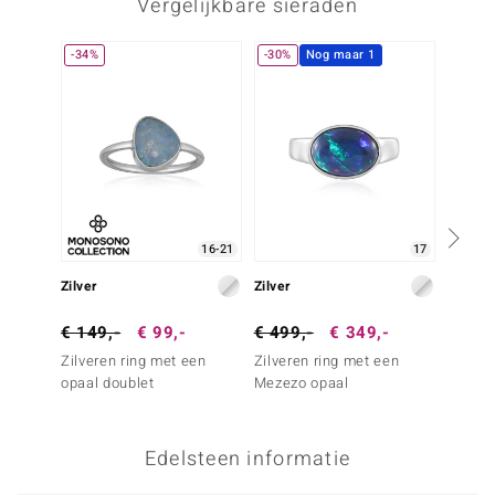
Vergelijkbare sieraden
-34%
-30%
Nog maar 1
16-21
17
Zilver
Zilver
Zilver
€ 149,-
€ 99,-
€ 499,-
€ 349,-
€ 149
Zilveren ring met een
Zilveren ring met een
Zilver
opaal doublet
Mezezo opaal
Atacam
Edelsteen informatie