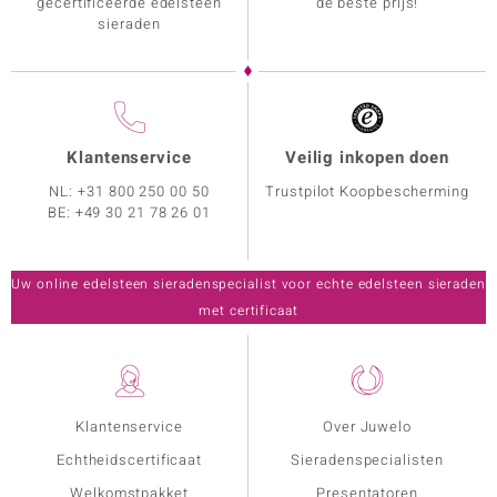
gecertificeerde edelsteen
de beste prijs!
sieraden
Klantenservice
Veilig inkopen doen
NL:
+31 800 250 00 50
Trustpilot Koopbescherming
BE:
+49 30 21 78 26 01
Uw online edelsteen sieradenspecialist voor echte edelsteen sieraden
met certificaat
Klantenservice
Over Juwelo
Echtheidscertificaat
Sieradenspecialisten
Welkomstpakket
Presentatoren