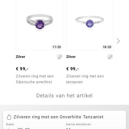
remonti
remonti
uwelo
 Gems
17-20
18-20
NO Collection
Zilver
Zilver
Zilver
va
€ 99,-
€ 99,-
€ 49,
Zilveren ring met een
Zilveren ring met een
Zilver
Siberische amethist
tanzaniet
Siberi
Details van het artikel
Minerale
Zilveren ring met een Onverhitte Tanzaniet
Naam
Aantal edelstenen