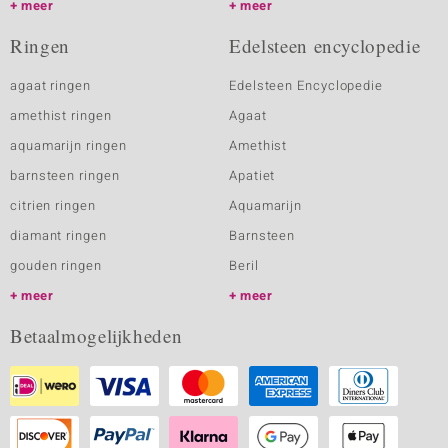
meer
meer
Ringen
Edelsteen encyclopedie
agaat ringen
Edelsteen Encyclopedie
amethist ringen
Agaat
aquamarijn ringen
Amethist
barnsteen ringen
Apatiet
citrien ringen
Aquamarijn
diamant ringen
Barnsteen
gouden ringen
Beril
meer
meer
Betaalmogelijkheden