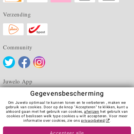
Verzending
Community
Juwelo App
Gegevensbescherming
Om Juwelo optimaal te kunnen tonen en te verbeteren , maken we
gebruik van cookies. Door op de knop "Accepteren" te klikken, kunt u
akkoord gaan met het gebruik van cookies,
afwijzen
het gebruik van
Algemene verkoopvoorwaarden
Privacybeleid
Cookies
cookies of beslissen welk type cookies u wilt accepteren. Voor meer
Colofon
Contact
Contract herroepen
informatie over cookies, zie ons
privacybeleid
.
Visit our stores in other countries:
Accepteer alle