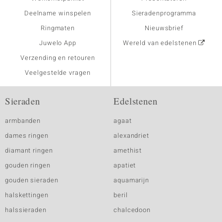
Deelname winspelen
Sieradenprogramma
Ringmaten
Nieuwsbrief
Juwelo App
Wereld van edelstenen
Verzending en retouren
Veelgestelde vragen
Sieraden
Edelstenen
armbanden
agaat
dames ringen
alexandriet
diamant ringen
amethist
gouden ringen
apatiet
gouden sieraden
aquamarijn
halskettingen
beril
halssieraden
chalcedoon