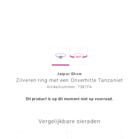
ana
Prince Designs
o
360°
Chic
d in Berlin
Jaipur Show
Zilveren ring met een Onverhitte Tanzaniet
insell
Artikelnummer: 7587FA
n Vogue
Dit product is op dit moment niet op voorraad.
e in Italy
Vergelijkbare sieraden
o Paraíso
izen