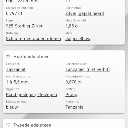
ring - 23x20 mm
11
Karaatgewicht som
Edelmetaal
0,797 ct
Zilver, geplatineerd
Legering
Metaalgewicht
925 Sterling Zilver
1,85 g
Ontwerp
Merk
Solitaire met accentstenen
Jaipur Show
Hoofd edelsteen
Edelsteen
Edelsteen exact
Tanzaniet
Tanzaniet (niet verhit)
Aantal en grootte
Karaatgewicht som
1 à 5,5 mm
0,678 ct
Slijpvorm
Zetting
Rond geslepen, Geslepen
Prong
Edelsteen kleur
Herkomst
blauw
Tanzania
Tweede edelsteen