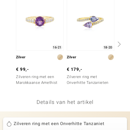
remonti
remonti
uwelo
 Gems
16-21
18-20
NO Collection
Zilver
Zilver
Zilver
va
€ 99,-
€ 179,-
€ 129
Zilveren ring met een
Zilveren ring met
Zilver
Marokkaanse Amethist
Onverhitte Tanzanieten
Marokk
Details van het artikel
Minerale
Zilveren ring met een Onverhitte Tanzaniet