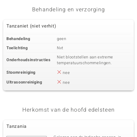
Zirkoon
4 à 1,3 mm
Behandeling en verzorging
Karaatgewicht som
Slijpvorm
0,048 ct
Rond geslepen
Tanzaniet (niet verhit)
Zetting
Herkomst
Pave
Cambodja
Behandeling
geen
Toelichting
Nvt
Vijfde edelsteen
Niet blootstellen aan extreme
Onderhoudsinstructies
Edelsteen exact
Aantal en grootte
temperatuurschommelingen.
Zirkoon
4 à 1 mm
Stoomreiniging
nee
Karaatgewicht som
Slijpvorm
0,027 ct
Rond geslepen
Ultrasoonreiniging
nee
Zetting
Herkomst
Pave
Cambodja
Herkomst van de hoofd edelsteen
Tanzania