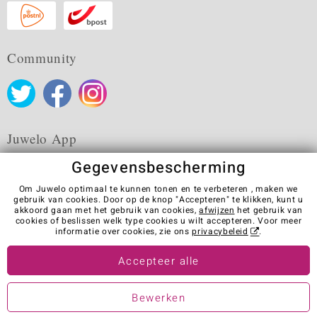
Community
Juwelo App
Gegevensbescherming
Om Juwelo optimaal te kunnen tonen en te verbeteren , maken we
gebruik van cookies. Door op de knop "Accepteren" te klikken, kunt u
akkoord gaan met het gebruik van cookies,
afwijzen
het gebruik van
Algemene verkoopvoorwaarden
Privacybeleid
Cookies
cookies of beslissen welk type cookies u wilt accepteren. Voor meer
Colofon
Contact
Contract herroepen
informatie over cookies, zie ons
privacybeleid
.
Visit our stores in other countries:
Accepteer alle
Bewerken
© Juwelo Deutschland GmbH (Een onderneming van de elumeo SE)