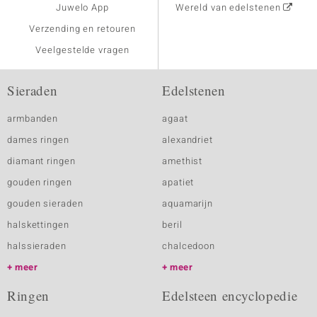
Juwelo App
Wereld van edelstenen
Verzending en retouren
Veelgestelde vragen
Sieraden
Edelstenen
armbanden
agaat
dames ringen
alexandriet
diamant ringen
amethist
gouden ringen
apatiet
gouden sieraden
aquamarijn
halskettingen
beril
halssieraden
chalcedoon
meer
meer
Ringen
Edelsteen encyclopedie