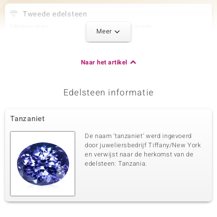
Tweede edelsteen
Edelsteen exact
Aantal en grootte
Meer
Zirkoon
4 à 1,8 mm
Karaatgewicht som
Slijpvorm
0,129 ct
Rond geslepen
Naar het artikel
Zetting
Herkomst
Pave
Cambodja
Edelsteen informatie
Derde edelsteen
Tanzaniet
Edelsteen exact
Aantal en grootte
Zirkoon
5 à 1,5 mm
De naam 'tanzaniet' werd ingevoerd
Karaatgewicht som
Slijpvorm
door juweliersbedrijf Tiffany/New York
0,1 ct
Rond geslepen
en verwijst naar de herkomst van de
edelsteen: Tanzania.
Zetting
Herkomst
Pave
Cambodja
Vierde edelsteen
Edelsteen exact
Aantal en grootte