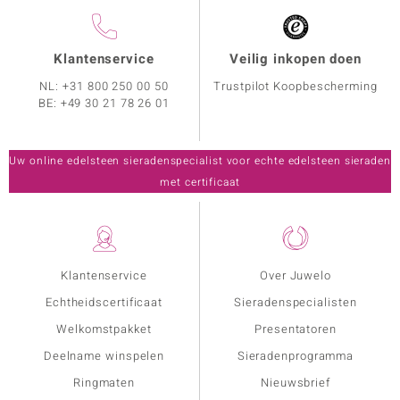
Klantenservice
Veilig inkopen doen
NL:
+31 800 250 00 50
Trustpilot Koopbescherming
BE:
+49 30 21 78 26 01
Uw online edelsteen sieradenspecialist voor echte edelsteen sieraden
met certificaat
Klantenservice
Over Juwelo
Echtheidscertificaat
Sieradenspecialisten
Welkomstpakket
Presentatoren
Deelname winspelen
Sieradenprogramma
Ringmaten
Nieuwsbrief