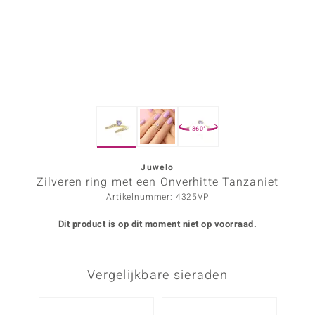
ana
Prince Designs
o
360°
Chic
d in Berlin
Juwelo
Zilveren ring met een Onverhitte Tanzaniet
insell
Artikelnummer: 4325VP
n Vogue
Dit product is op dit moment niet op voorraad.
e in Italy
Vergelijkbare sieraden
o Paraíso
izen