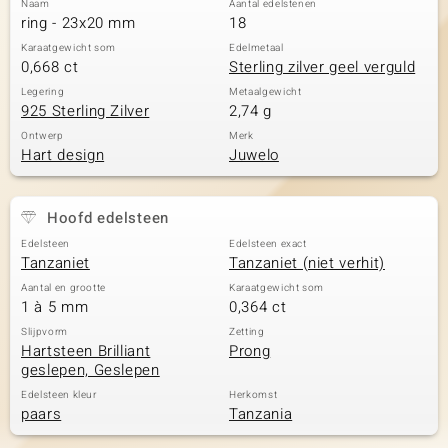
Naam
Aantal edelstenen
ring - 23x20 mm
18
Karaatgewicht som
Edelmetaal
0,668 ct
Sterling zilver geel verguld
Legering
Metaalgewicht
925 Sterling Zilver
2,74 g
Ontwerp
Merk
Hart design
Juwelo
Hoofd edelsteen
Edelsteen
Edelsteen exact
Tanzaniet
Tanzaniet (niet verhit)
Aantal en grootte
Karaatgewicht som
1 à 5 mm
0,364 ct
Slijpvorm
Zetting
Hartsteen Brilliant
Prong
geslepen, Geslepen
Edelsteen kleur
Herkomst
paars
Tanzania