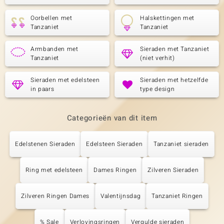
Oorbellen met
Halskettingen met
Tanzaniet
Tanzaniet
Armbanden met
Sieraden met Tanzaniet
Tanzaniet
(niet verhit)
Sieraden met edelsteen
Sieraden met hetzelfde
in paars
type design
Categorieën van dit item
Edelstenen Sieraden
Edelsteen Sieraden
Tanzaniet sieraden
Ring met edelsteen
Dames Ringen
Zilveren Sieraden
Zilveren Ringen Dames
Valentijnsdag
Tanzaniet Ringen
% Sale
Verlovingsringen
Vergulde sieraden