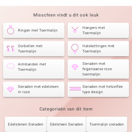
Zetting
Herkomst
Bezel
Nigeria
Misschien vindt u dit ook leuk
Hangers met
Ringen met Toermalijn
Toermalijn
Oorbellen met
Halskettingen met
Toermalijn
Toermalijn
Sieraden met
Armbanden met
Nigeriaanse roze
Toermalijn
toermalijn
Sieraden met edelsteen
Sieraden met hetzelfde
in roze
type design
Categorieën van dit item
Edelstenen Sieraden
Edelsteen Sieraden
Toermalijn sieraden