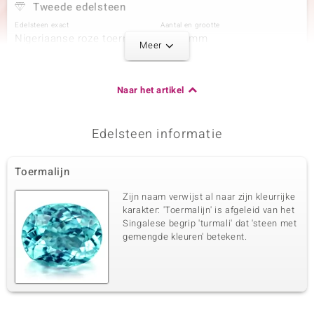
Tweede edelsteen
Edelsteen exact
Aantal en grootte
Nigeriaanse roze toermalijn
1 à 4 mm
Meer
Karaatgewicht som
Slijpvorm
0,235 ct
Rond geslepen
Zetting
Herkomst
Naar het artikel
Bezel
Nigeria
Edelsteen informatie
Derde edelsteen
Edelsteen exact
Aantal en grootte
Toermalijn
Nigeriaanse roze toermalijn
1 à 3,5 mm
Karaatgewicht som
Slijpvorm
Zijn naam verwijst al naar zijn kleurrijke
0,155 ct
Rond geslepen
karakter: 'Toermalijn' is afgeleid van het
Singalese begrip 'turmali' dat 'steen met
Zetting
Herkomst
Bezel
gemengde kleuren' betekent.
Nigeria
Vierde edelsteen
Edelsteen exact
Aantal en grootte
Nigeriaanse roze toermalijn
1 à 3 mm