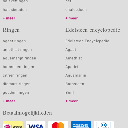
halskettingen
beril
halssieraden
chalcedoon
meer
meer
Ringen
Edelsteen encyclopedie
agaat ringen
Edelsteen Encyclopedie
amethist ringen
Agaat
aquamarijn ringen
Amethist
barnsteen ringen
Apatiet
citrien ringen
Aquamarijn
diamant ringen
Barnsteen
gouden ringen
Beril
meer
meer
Betaalmogelijkheden