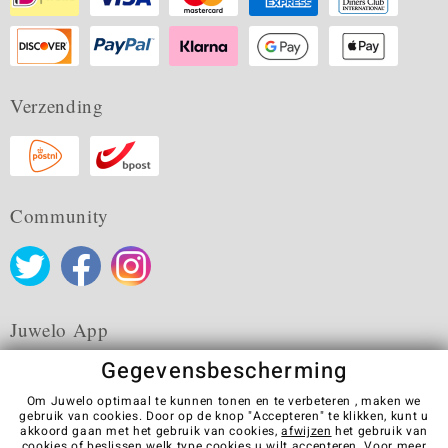
Verzending
Community
Juwelo App
Gegevensbescherming
Om Juwelo optimaal te kunnen tonen en te verbeteren , maken we
gebruik van cookies. Door op de knop "Accepteren" te klikken, kunt u
akkoord gaan met het gebruik van cookies,
afwijzen
het gebruik van
Algemene verkoopvoorwaarden
Privacybeleid
Cookies
cookies of beslissen welk type cookies u wilt accepteren. Voor meer