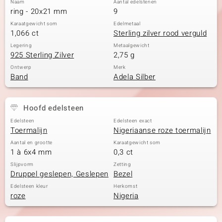
Naam
Aantal edelstenen
ring - 20x21 mm
9
Karaatgewicht som
Edelmetaal
1,066 ct
Sterling zilver rood verguld
Legering
Metaalgewicht
925 Sterling Zilver
2,75 g
Ontwerp
Merk
Band
Adela Silber
Hoofd edelsteen
Edelsteen
Edelsteen exact
Toermalijn
Nigeriaanse roze toermalijn
Aantal en grootte
Karaatgewicht som
1 à 6x4 mm
0,3 ct
Slijpvorm
Zetting
Druppel geslepen, Geslepen
Bezel
Edelsteen kleur
Herkomst
roze
Nigeria