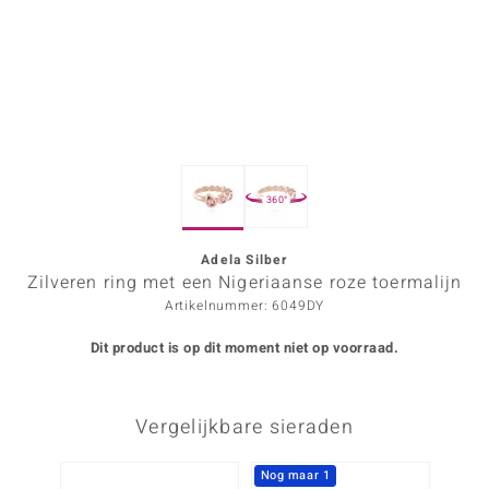
ana
Prince Designs
o
360°
Chic
d in Berlin
Adela Silber
Zilveren ring met een Nigeriaanse roze toermalijn
insell
Artikelnummer: 6049DY
n Vogue
Dit product is op dit moment niet op voorraad.
e in Italy
Vergelijkbare sieraden
o Paraíso
izen
Nog maar 1
Nog m