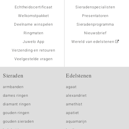
Echtheidscertificaat
Sieradenspecialisten
Welkomstpakket
Presentatoren
Deelname winspelen
Sieradenprogramma
Ringmaten
Nieuwsbrief
Juwelo App
Wereld van edelstenen
Verzending en retouren
Veelgestelde vragen
Sieraden
Edelstenen
armbanden
agaat
dames ringen
alexandriet
diamant ringen
amethist
gouden ringen
apatiet
gouden sieraden
aquamarijn