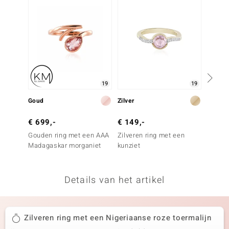
remonti
remonti
uwelo
 Gems
19
19
NO Collection
Goud
Zilver
Goud
va
€ 699,-
€ 149,-
€ 499
Gouden ring met een AAA
Zilveren ring met een
Gouden
Madagaskar morganiet
kunziet
Nigeri
toerma
Details van het artikel
Minerale
Zilveren ring met een Nigeriaanse roze toermalijn