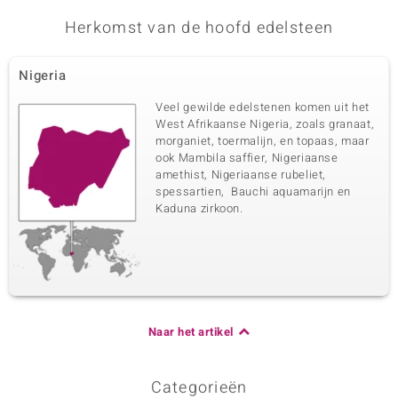
Karaatgewicht som
Slijpvorm
Herkomst van de hoofd edelsteen
0,101 ct
Rond geslepen
Zetting
Herkomst
Nigeria
Bezel
Nigeria
Veel gewilde edelstenen komen uit het
West Afrikaanse Nigeria, zoals granaat,
Vijfde edelsteen
morganiet, toermalijn, en topaas, maar
ook Mambila saffier, Nigeriaanse
Edelsteen exact
Aantal en grootte
Nigeriaanse roze toermalijn
2 à 2,8 mm
amethist, Nigeriaanse rubeliet,
spessartien, Bauchi aquamarijn en
Karaatgewicht som
Slijpvorm
Kaduna zirkoon.
0,158 ct
Rond geslepen
Zetting
Herkomst
Bezel
Nigeria
Zesde edelsteen
Naar het artikel
Edelsteen exact
Aantal en grootte
Nigeriaanse roze toermalijn
3 à 2 mm
Karaatgewicht som
Slijpvorm
Categorieën
0,117 ct
Rond geslepen