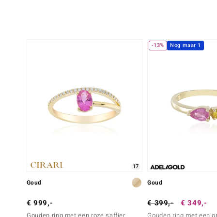
-13%
Nog maar 1
17
Goud
Goud
€ 999,-
€ 399,-
€ 349,-
Gouden ring met een roze saffier
Gouden ring met een on