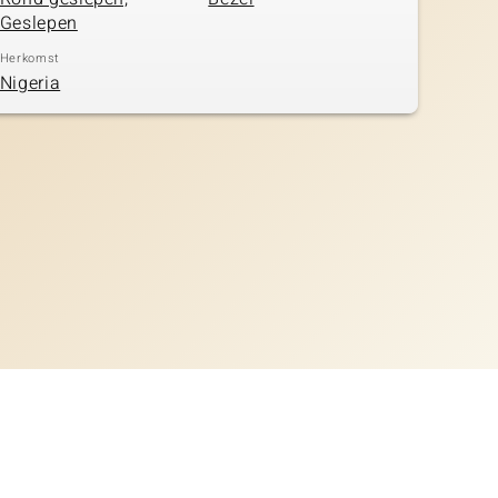
Geslepen
Herkomst
Nigeria