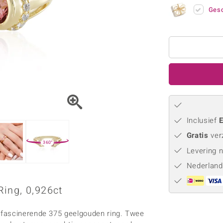
Parel
Kwarts
♦ Zilveren ringen
Vitale Minerale
Gesc
Topaas
Turkoo
♦ Zilveren oorbellen
♦ Zilveren hangers
♦ Zilveren armbanden
♦ Zilveren kettingen
Blauw
Groen
Platina sieraden
Inclusief
E
Gratis
ver
360°
Levering 
Nederland
ing, 0,926ct
 fascinerende 375 geelgouden ring. Twee