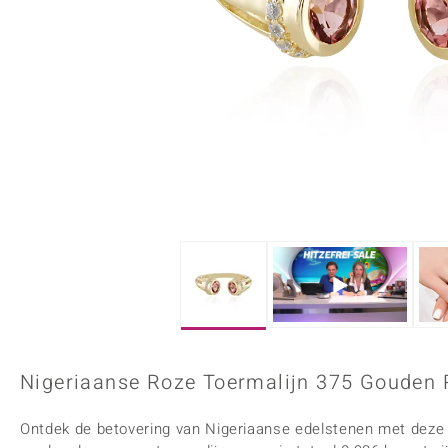
Onyx
Peridoot
Armbanden
Kralen sieraden
Custodana
Kunstreizen
Spinel
Tanzaniet
Accessoires
Bedels
Dagen
Mark Tremonti
Zirkoon
Sieradensets
Colliers
Edelstenen op kleur
Rood
Paars
Alle edelstenen
Nigeriaanse Roze Toermalijn 375 Gouden R
Ontdek de betovering van Nigeriaanse edelstenen met deze