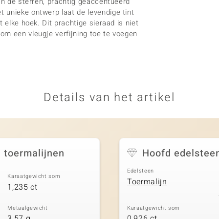
ijn de sterren, prachtig geaccentueerd
 unieke ontwerp laat de levendige tint
 elke hoek. Dit prachtige sieraad is niet
om een vleugje verfijning toe te voegen
Details van het artikel
 toermalijnen
Hoofd edelstee
Edelsteen
Karaatgewicht som
Toermalijn
1,235 ct
Metaalgewicht
Karaatgewicht som
3,57 g
0,926 ct