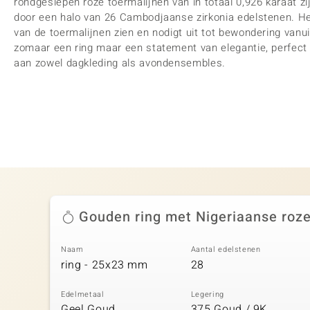
rondgeslepen roze toermalijnen van in totaal 0,926 karaat z
door een halo van 26 Cambodjaanse zirkonia edelstenen. Het
van de toermalijnen zien en nodigt uit tot bewondering vanuit
zomaar een ring maar een statement van elegantie, perfect 
aan zowel dagkleding als avondensembles.
Gouden ring met Nigeriaanse roze
Naam
Aantal edelstenen
ring - 25x23 mm
28
Edelmetaal
Legering
Geel Goud
375 Goud / 9K