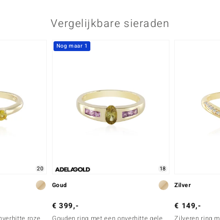
Vergelijkbare sieraden
Nog maar 1
20
18
Goud
Zilver
€ 399,-
€ 149,-
verhitte roze
Gouden ring met een onverhitte gele
Zilveren ring 