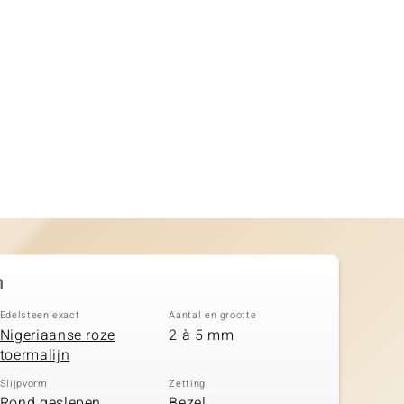
n
Edelsteen exact
Aantal en grootte
Nigeriaanse roze
2 à 5 mm
toermalijn
Slijpvorm
Zetting
Rond geslepen,
Bezel