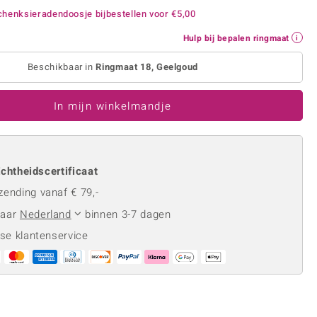
Rhodoliet
Sieraden in varianten
henksieradendoosje bijbestellen voor
€5,00
is
Toermalijn
Ringmaten
Hulp bij bepalen ringmaat
Beschikbaar in
Ringmaat 18, Geelgoud
Geel
In mijn winkelmandje
chtheidscertificaat
zending vanaf € 79,-
naar
Nederland
binnen 3-7 dagen
se klantenservice