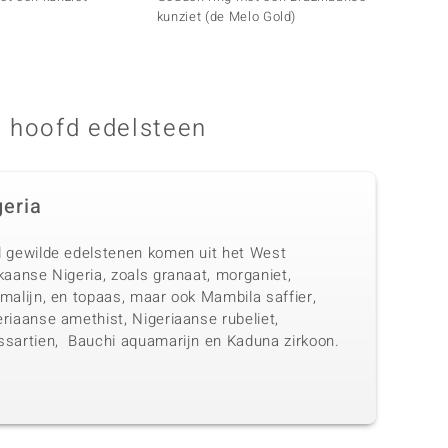
kunziet (de Melo Gold)
spinel
 hoofd edelsteen
geria
l gewilde edelstenen komen uit het West
kaanse Nigeria, zoals granaat, morganiet,
malijn, en topaas, maar ook Mambila saffier,
riaanse amethist, Nigeriaanse rubeliet,
ssartien, Bauchi aquamarijn en Kaduna zirkoon.