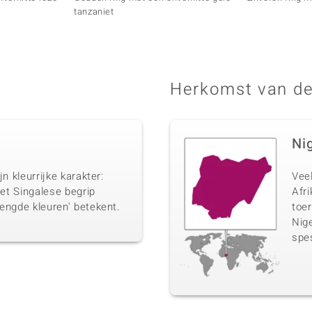
tanzaniet
Herkomst van de
Ni
jn kleurrijke karakter:
Vee
het Singalese begrip
Afri
mengde kleuren' betekent.
toer
Nige
spe