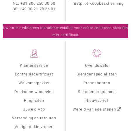
NL:
+31 800 250 00 50
Trustpilot Koopbescherming
BE:
+49 30 21 78 26 01
Uw online edelsteen sieradenspecialist voor echte edelsteen sieraden
met certificaat
Klantenservice
Over Juwelo
Echtheidscertificaat
Sieradenspecialisten
Welkomstpakket
Presentatoren
Deelname winspelen
Sieradenprogramma
Ringmaten
Nieuwsbrief
Juwelo App
Wereld van edelstenen
Verzending en retouren
Veelgestelde vragen