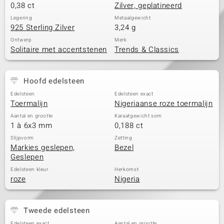
0,38 ct
Zilver, geplatineerd
Legering
Metaalgewicht
925 Sterling Zilver
3,24 g
Ontwerp
Merk
Solitaire met accentstenen
Trends & Classics
Hoofd edelsteen
Edelsteen
Edelsteen exact
Toermalijn
Nigeriaanse roze toermalijn
Aantal en grootte
Karaatgewicht som
1 à 6x3 mm
0,188 ct
Slijpvorm
Zetting
Markies geslepen,
Bezel
Geslepen
Edelsteen kleur
Herkomst
roze
Nigeria
Tweede edelsteen
Edelsteen exact
Aantal en grootte