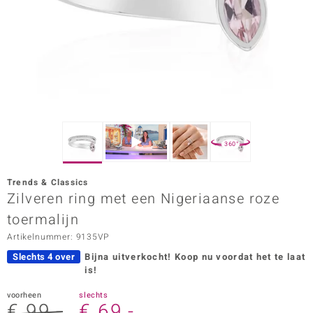
ana
Prince Designs
o
Chic
360°
d in Berlin
Trends & Classics
insell
Zilveren ring met een Nigeriaanse roze
toermalijn
n Vogue
Artikelnummer: 9135VP
e in Italy
Slechts 4 over
Bijna uitverkocht!
Koop nu voordat het te laat
is!
o Paraíso
voorheen
slechts
izen
€ 99,-
€ 69,-