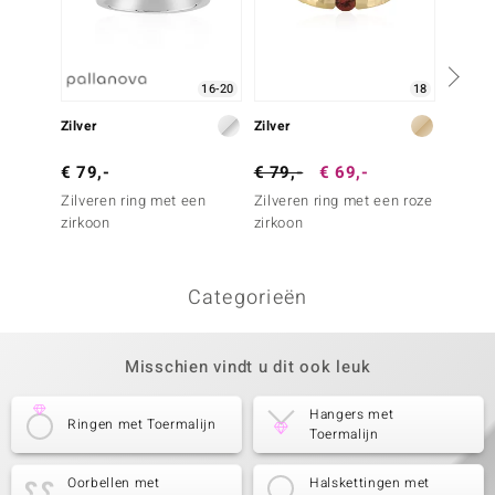
16-20
18
Zilver
Zilver
Zilver
€ 79,-
€ 79,-
€ 69,-
€ 69,
Zilveren ring met een
Zilveren ring met een roze
Zilver
zirkoon
zirkoon
Brazil
toerma
Categorieën
Misschien vindt u dit ook leuk
Hangers met
Ringen met Toermalijn
Toermalijn
Oorbellen met
Halskettingen met