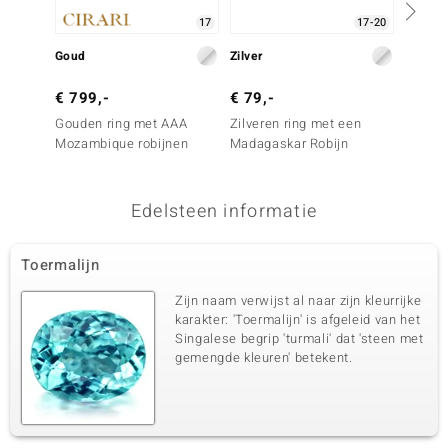
17
17-20
Goud
Zilver
Zilver
€ 799,-
€ 79,-
€ 199
Gouden ring met AAA
Zilveren ring met een
Zilver
Mozambique robijnen
Madagaskar Robijn
kunzie
Edelsteen informatie
Toermalijn
Zijn naam verwijst al naar zijn kleurrijke
karakter: 'Toermalijn' is afgeleid van het
Singalese begrip 'turmali' dat 'steen met
gemengde kleuren' betekent.