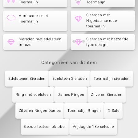
Toermalijn
Toermalijn
Sieraden met
Armbanden met
Nigeriaanse roze
Toermalijn
toermalijn
Sieraden met edelsteen
Sieraden met hetzelfde
in roze
type design
Categorieën van dit item
Edelstenen Sieraden
Edelsteen Sieraden
Toermalijn sieraden
Ring met edelsteen
Dames Ringen
Zilveren Sieraden
Zilveren Ringen Dames
Toermalijn Ringen
% Sale
Geboortesteen oktober
Vrijdag de 13e selectie