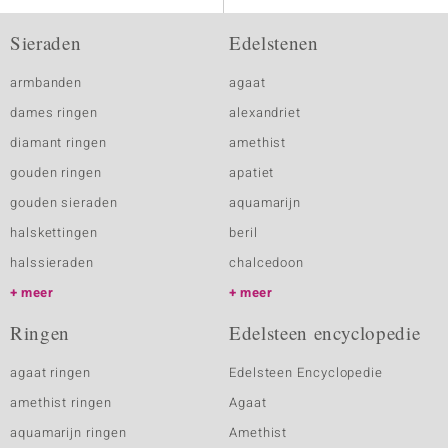
Sieraden
Edelstenen
armbanden
agaat
dames ringen
alexandriet
diamant ringen
amethist
gouden ringen
apatiet
gouden sieraden
aquamarijn
halskettingen
beril
halssieraden
chalcedoon
meer
meer
Ringen
Edelsteen encyclopedie
agaat ringen
Edelsteen Encyclopedie
amethist ringen
Agaat
aquamarijn ringen
Amethist