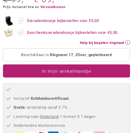
Prijs inclusief btw ex
Verzendkosten
remonti
remonti
Sieradendoosje bijbestellen voor
€5,00
uwelo
Geschenksieradendoosje bijbestellen voor
€5,00
Hulp bij bepalen ringmaat
 Gems
Beschikbaar in
Ringmaat 17, Zilver, geplatineerd
NO Collection
va
In mijn winkelmandje
Inclusief
Echtheidscertificaat
Gratis
verzending vanaf € 79,-
Levering naar
Nederland
binnen 3-7 dagen
Minerale
Nederlandse klantenservice