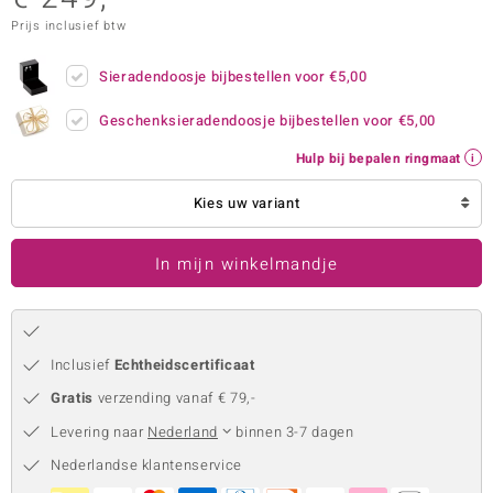
Prijs inclusief btw
remonti
remonti
Sieradendoosje bijbestellen voor
€5,00
uwelo
Geschenksieradendoosje bijbestellen voor
€5,00
Hulp bij bepalen ringmaat
 Gems
Kies uw variant
NO Collection
va
In mijn winkelmandje
Inclusief
Echtheidscertificaat
Gratis
verzending vanaf € 79,-
Levering naar
Nederland
binnen 3-7 dagen
Minerale
Nederlandse klantenservice