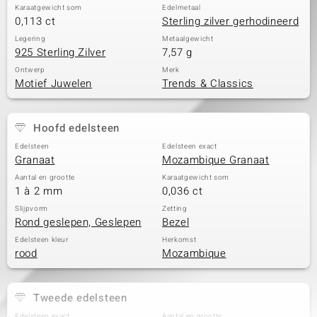
Karaatgewicht som
Edelmetaal
0,113 ct
Sterling zilver gerhodineerd
Legering
Metaalgewicht
925 Sterling Zilver
7,57 g
Ontwerp
Merk
Motief Juwelen
Trends & Classics
Hoofd edelsteen
Edelsteen
Edelsteen exact
Granaat
Mozambique Granaat
Aantal en grootte
Karaatgewicht som
1 à 2 mm
0,036 ct
Slijpvorm
Zetting
Rond geslepen, Geslepen
Bezel
Edelsteen kleur
Herkomst
rood
Mozambique
Tweede edelsteen
Edelsteen exact
Aantal en grootte