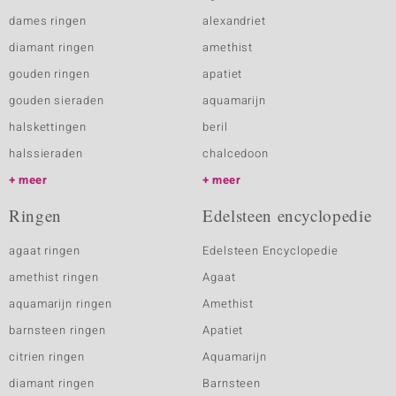
dames ringen
alexandriet
diamant ringen
amethist
gouden ringen
apatiet
gouden sieraden
aquamarijn
halskettingen
beril
halssieraden
chalcedoon
meer
meer
Ringen
Edelsteen encyclopedie
agaat ringen
Edelsteen Encyclopedie
amethist ringen
Agaat
aquamarijn ringen
Amethist
barnsteen ringen
Apatiet
citrien ringen
Aquamarijn
diamant ringen
Barnsteen