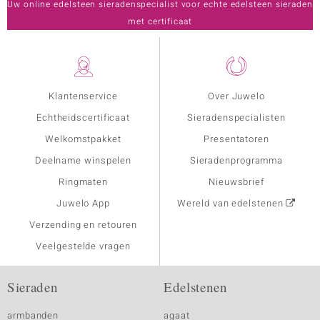
Uw online edelsteen sieradenspecialist voor echte edelsteen sieraden
met certificaat
Klantenservice
Over Juwelo
Echtheidscertificaat
Sieradenspecialisten
Welkomstpakket
Presentatoren
Deelname winspelen
Sieradenprogramma
Ringmaten
Nieuwsbrief
Juwelo App
Wereld van edelstenen
Verzending en retouren
Veelgestelde vragen
Sieraden
Edelstenen
armbanden
agaat