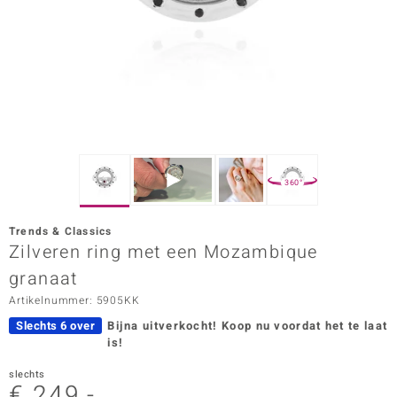
ana
Prince Designs
o
Chic
360°
d in Berlin
Trends & Classics
insell
Zilveren ring met een Mozambique
granaat
n Vogue
Artikelnummer: 5905KK
e in Italy
Slechts 6 over
Bijna uitverkocht!
Koop nu voordat het te laat
is!
o Paraíso
slechts
izen
€ 249,-