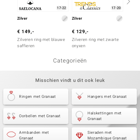
17-22
17-20
Zilver
Zilver
Zilver
€ 149,-
€ 129,-
€ 149
Zilveren ring met blauwe
Zilveren ring met zwarte
Zilver
saffieren
onyxen
spinel
Categorieën
Misschien vindt u dit ook leuk
Ringen met Granaat
Hangers met Granaat
Halskettingen met
Oorbellen met Granaat
Granaat
Armbanden met
Sieraden met
Granaat
Mozambique Granaat