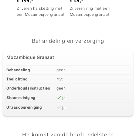
€ 199,-
€ 49,-
€ 129
Zilveren halsketting met
Zilveren ring met een
Zilver
een Mozambique granaat
Mozambique granaat
Mozamb
Melo E
Behandeling en verzorging
Mozambique Granaat
Behandeling
geen
Toelichting
Nvt
Onderhoudsinstructies
geen
Stoomreiniging
ja
Ultrasoonreiniging
ja
Herkomst van de hoofd edelsteen