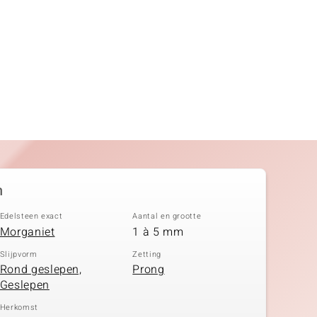
n
Edelsteen exact
Aantal en grootte
Morganiet
1 à 5 mm
Slijpvorm
Zetting
Rond geslepen,
Prong
Geslepen
Herkomst