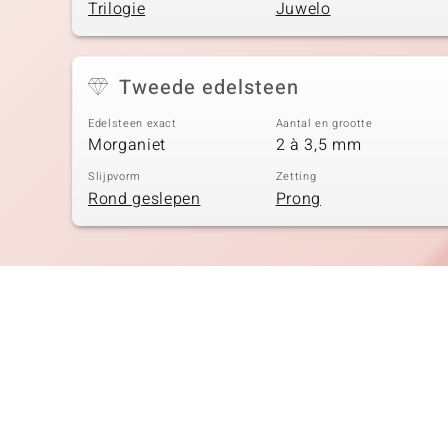
Trilogie
Juwelo
Tweede edelsteen
Edelsteen exact
Aantal en grootte
Morganiet
2 à 3,5 mm
Slijpvorm
Zetting
Rond geslepen
Prong