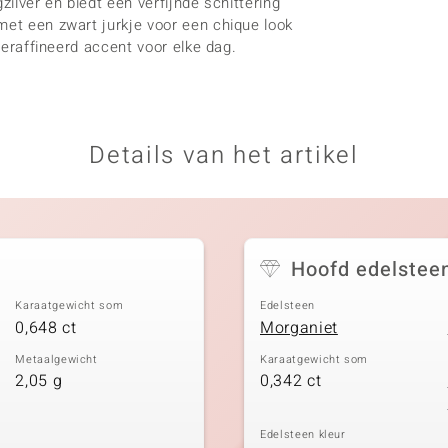
zilver en biedt een verfijnde schittering
met een zwart jurkje voor een chique look
 geraffineerd accent voor elke dag.
Details van het artikel
Hoofd edelstee
Karaatgewicht som
Edelsteen
0,648 ct
Morganiet
Metaalgewicht
Karaatgewicht som
2,05 g
0,342 ct
Edelsteen kleur