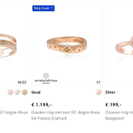
Nog maar 1
16-22
17
Goud
Zilver
€ 1.199,-
€ 199,-
S1 Argyle-Rose
Gouden ring met een SI1 Argyle Rose
Zilveren ring 
De France Diamant
Morganiet