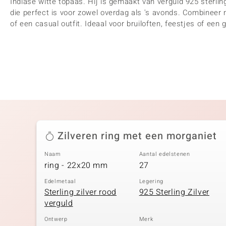
Indiase witte topaas. Hij is gemaakt van verguld 925 sterling
die perfect is voor zowel overdag als 's avonds. Combineer 
of een casual outfit. Ideaal voor bruiloften, feestjes of een
Zilveren ring met een morganiet
Naam
Aantal edelstenen
ring - 22x20 mm
27
Edelmetaal
Legering
Sterling zilver rood
925 Sterling Zilver
verguld
Ontwerp
Merk