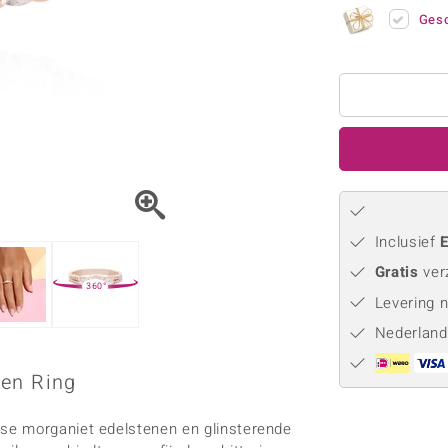
Parel
Kwarts
♦ Zilveren ringen
Vitale Minerale
Gesc
Topaas
Turkoo
♦ Zilveren oorbellen
♦ Zilveren hangers
♦ Zilveren armbanden
♦ Zilveren kettingen
Blauw
Groen
Platina sieraden
Inclusief
E
Gratis
ver
360°
Levering 
Nederland
ren Ring
se morganiet edelstenen en glinsterende