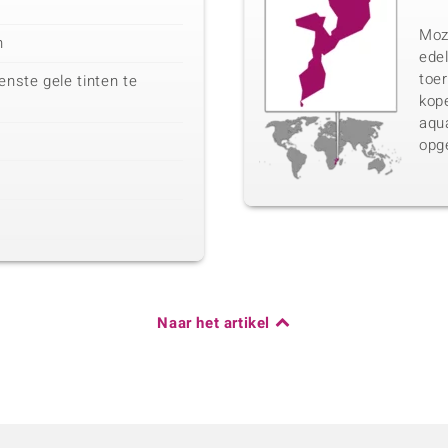
Moz
n
ede
toer
nste gele tinten te
kope
aqu
opg
Naar het artikel