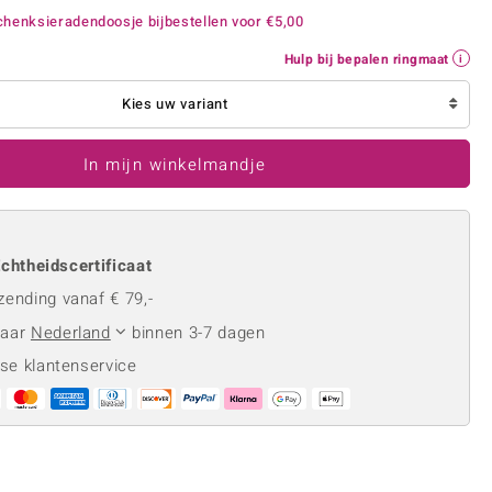
Rhodoliet
Sieraden in varianten
henksieradendoosje bijbestellen voor
€5,00
is
Toermalijn
Ringmaten
Hulp bij bepalen ringmaat
Kies uw variant
Geel
In mijn winkelmandje
chtheidscertificaat
zending vanaf € 79,-
naar
Nederland
binnen 3-7 dagen
se klantenservice