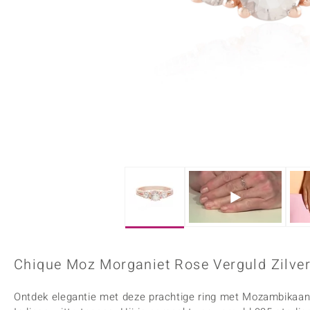
Onyx
Peridoot
Armbanden
Kralen sieraden
Custodana
Kunstreizen
Spinel
Tanzaniet
Accessoires
Bedels
Dagen
Mark Tremonti
Zirkoon
Sieradensets
Colliers
Edelstenen op kleur
Rood
Paars
Alle edelstenen
Chique Moz Morganiet Rose Verguld Zilve
Ontdek elegantie met deze prachtige ring met Mozambikaan