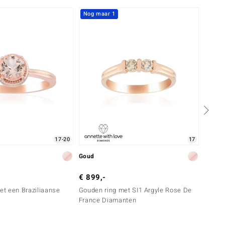
Nog maar 1
Nog m
17-20
17
Goud
Goud
€ 899,-
€ 1.9
met een Braziliaanse
Gouden ring met SI1 Argyle Rose De
Gouden
France Diamanten
de Fr