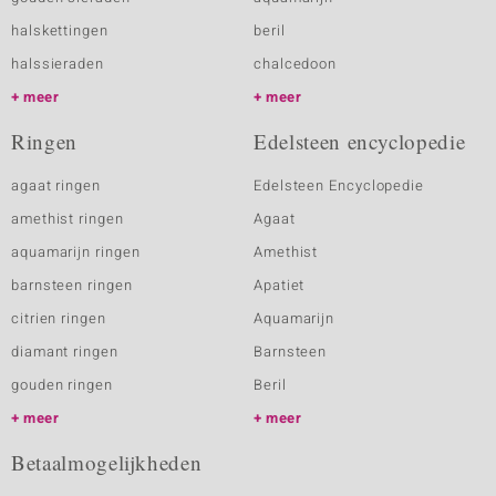
halskettingen
beril
halssieraden
chalcedoon
meer
meer
Ringen
Edelsteen encyclopedie
agaat ringen
Edelsteen Encyclopedie
amethist ringen
Agaat
aquamarijn ringen
Amethist
barnsteen ringen
Apatiet
citrien ringen
Aquamarijn
diamant ringen
Barnsteen
gouden ringen
Beril
meer
meer
Betaalmogelijkheden