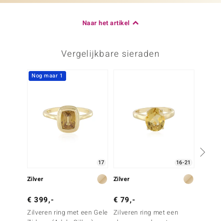
Naar het artikel
Vergelijkbare sieraden
Nog maar 1
-31%
17
16-21
Zilver
Zilver
Goud
€ 399,-
€ 79,-
€ 649
Zilveren ring met een Gele
Zilveren ring met een
Gouden