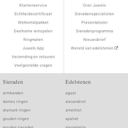
Klantenservice
Over Juwelo
Echtheidscertificaat
Sieradenspecialisten
Welkomstpakket
Presentatoren
Deelname winspelen
Sieradenprogramma
Ringmaten
Nieuwsbrief
Juwelo App
Wereld van edelstenen
Verzending en retouren
Veelgestelde vragen
Sieraden
Edelstenen
armbanden
agaat
dames ringen
alexandriet
diamant ringen
amethist
gouden ringen
apatiet
gouden sieraden
aquamarijn