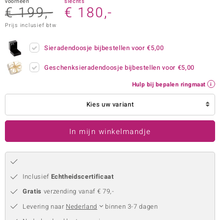
voorheen
slechts
€ 199,-
€ 180,-
remonti
Prijs inclusief btw
remonti
Sieradendoosje bijbestellen voor
€5,00
uwelo
Geschenksieradendoosje bijbestellen voor
€5,00
 Gems
Hulp bij bepalen ringmaat
NO Collection
Kies uw variant
va
In mijn winkelmandje
Inclusief
Echtheidscertificaat
Gratis
verzending vanaf € 79,-
Minerale
Levering naar
Nederland
binnen 3-7 dagen