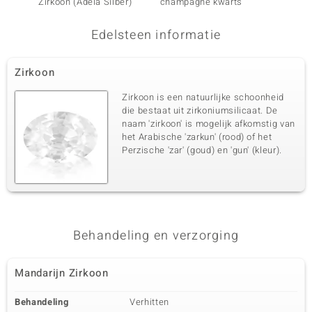
Zirkoon (Adela Silber)
champagne kwarts
Hartsi
Edelsteen informatie
Zirkoon
Zirkoon is een natuurlijke schoonheid
die bestaat uit zirkoniumsilicaat. De
naam 'zirkoon' is mogelijk afkomstig van
het Arabische 'zarkun' (rood) of het
Perzische 'zar' (goud) en 'gun' (kleur).
Behandeling en verzorging
Mandarijn Zirkoon
Behandeling
Verhitten