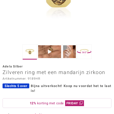
ana
Prince Designs
o
Chic
360°
d in Berlin
Adela Silber
insell
Zilveren ring met een mandarijn zirkoon
Artikelnummer: 9189HR
n Vogue
Slechts 5 over
Bijna uitverkocht!
Koop nu voordat het te laat
e in Italy
is!
o Paraíso
12%
korting met code
FRIDAY
izen