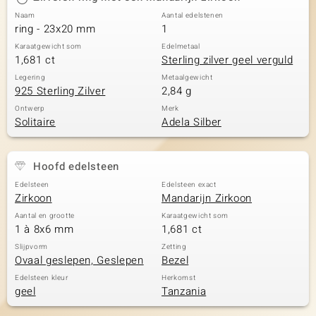
Naam
Aantal edelstenen
ring - 23x20 mm
1
Karaatgewicht som
Edelmetaal
1,681 ct
Sterling zilver geel verguld
Legering
Metaalgewicht
925 Sterling Zilver
2,84 g
Ontwerp
Merk
Solitaire
Adela Silber
Hoofd edelsteen
Edelsteen
Edelsteen exact
Zirkoon
Mandarijn Zirkoon
Aantal en grootte
Karaatgewicht som
1 à 8x6 mm
1,681 ct
Slijpvorm
Zetting
Ovaal geslepen, Geslepen
Bezel
Edelsteen kleur
Herkomst
geel
Tanzania