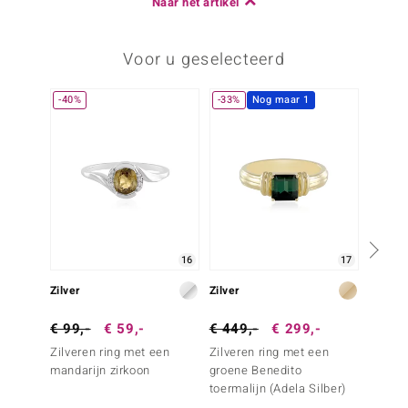
Naar het artikel
Voor u geselecteerd
-40%
-33%
Nog maar 1
-34%
16
17
Zilver
Zilver
Zilver
€ 99,-
€ 59,-
€ 449,-
€ 299,-
€ 149
Zilveren ring met een
Zilveren ring met een
Zilver
mandarijn zirkoon
groene Benedito
Zirkoo
toermalijn (Adela Silber)