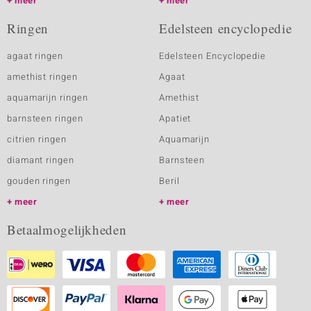
meer
meer
Ringen
Edelsteen encyclopedie
agaat ringen
Edelsteen Encyclopedie
amethist ringen
Agaat
aquamarijn ringen
Amethist
barnsteen ringen
Apatiet
citrien ringen
Aquamarijn
diamant ringen
Barnsteen
gouden ringen
Beril
meer
meer
Betaalmogelijkheden