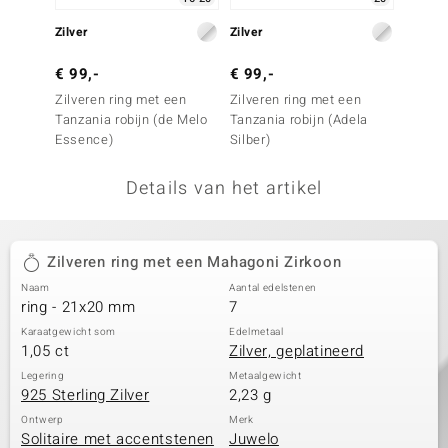
remonti
Zilver
Zilver
Zilver
remonti
€ 99,-
€ 99,-
€ 79,
Zilveren ring met een
Zilveren ring met een
Zilver
uwelo
Tanzania robijn (de Melo
Tanzania robijn (Adela
Bemain
Essence)
Silber)
 Gems
Details van het artikel
NO Collection
va
Zilveren ring met een Mahagoni Zirkoon
Naam
Aantal edelstenen
ring - 21x20 mm
7
Karaatgewicht som
Edelmetaal
1,05 ct
Zilver, geplatineerd
Legering
Metaalgewicht
925 Sterling Zilver
2,23 g
Minerale
Ontwerp
Merk
Solitaire met accentstenen
Juwelo