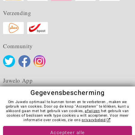
Verzending
Community
Juwelo App
Gegevensbescherming
Om Juwelo optimaal te kunnen tonen en te verbeteren , maken we
gebruik van cookies. Door op de knop "Accepteren" te klikken, kunt u
akkoord gaan met het gebruik van cookies,
afwijzen
het gebruik van
Algemene verkoopvoorwaarden
Privacybeleid
Cookies
cookies of beslissen welk type cookies u wilt accepteren. Voor meer
Colofon
Contact
Contract herroepen
informatie over cookies, zie ons
privacybeleid
.
Visit our stores in other countries:
Accepteer alle