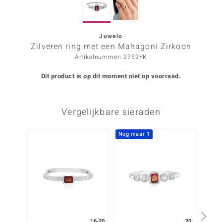
ana
Juwelo
Zilveren ring met een Mahagoni Zirkoon
Prince Designs
Artikelnummer: 2752YK
o
Dit product is op dit moment niet op voorraad.
Chic
Vergelijkbare sieraden
d in Berlin
insell
Nog maar 1
Nog m
n Vogue
e in Italy
o Paraíso
izen
16-20
20