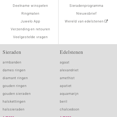
Deelname winspelen
Sieradenprogramma
Ringmaten
Nieuwsbrief
Juwelo App
Wereld van edelstenen
Verzending en retouren
Veelgestelde vragen
Sieraden
Edelstenen
armbanden
agaat
dames ringen
alexandriet
diamant ringen
amethist
gouden ringen
apatiet
gouden sieraden
aquamarijn
halskettingen
beril
halssieraden
chalcedoon