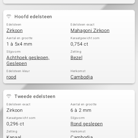
Hoofd edelsteen
Edelsteen
Edelsteen exact
Zirkoon
Mahagoni Zirkoon
Aantal en grootte
Karaatgewicht som
1 à 5x4 mm
0,754 ct
Slijpvorm
Zetting
Achthoek geslepen,
Bezel
Geslepen
Edelsteen kleur
Herkomst
rood
Cambodja
Tweede edelsteen
Edelsteen exact
Aantal en grootte
Zirkoon
6 à 2 mm
Karaatgewicht som
Slijpvorm
0,296 ct
Rond geslepen
Zetting
Herkomst
Kanaal
Cambodja