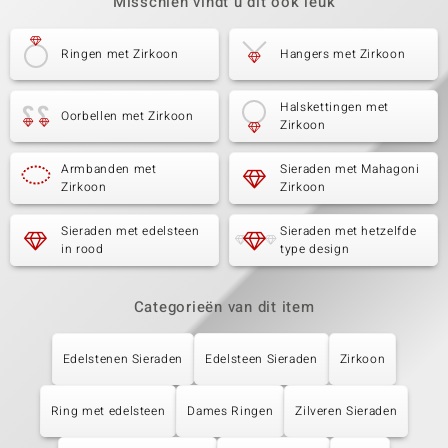
Misschien vindt u dit ook leuk
Ringen met Zirkoon
Hangers met Zirkoon
Halskettingen met
Oorbellen met Zirkoon
Zirkoon
Armbanden met
Sieraden met Mahagoni
Zirkoon
Zirkoon
Sieraden met edelsteen
Sieraden met hetzelfde
in rood
type design
Categorieën van dit item
Edelstenen Sieraden
Edelsteen Sieraden
Zirkoon
Ring met edelsteen
Dames Ringen
Zilveren Sieraden