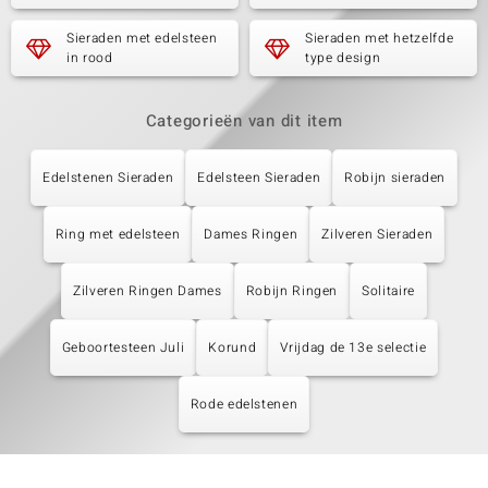
Sieraden met edelsteen
Sieraden met hetzelfde
in rood
type design
Categorieën van dit item
Edelstenen Sieraden
Edelsteen Sieraden
Robijn sieraden
Ring met edelsteen
Dames Ringen
Zilveren Sieraden
Zilveren Ringen Dames
Robijn Ringen
Solitaire
Geboortesteen Juli
Korund
Vrijdag de 13e selectie
Rode edelstenen