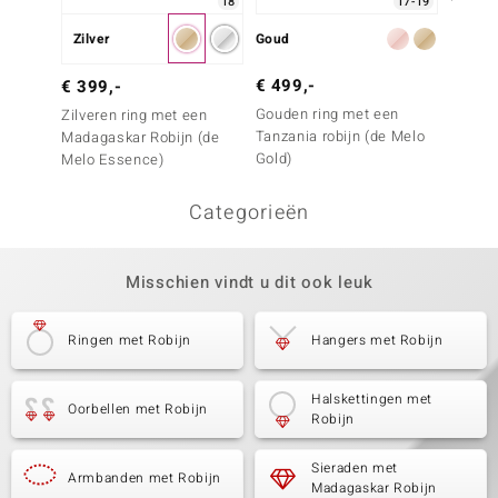
18
17-19
Zilver
Goud
Zilver
€ 499,-
€ 99,
€ 399,-
Gouden ring met een
Zilver
Zilveren ring met een
Tanzania robijn (de Melo
Tanzan
Madagaskar Robijn (de
Gold)
Melo Essence)
Categorieën
Misschien vindt u dit ook leuk
Ringen met Robijn
Hangers met Robijn
Halskettingen met
Oorbellen met Robijn
Robijn
Sieraden met
Armbanden met Robijn
Madagaskar Robijn