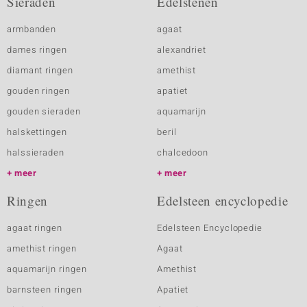
Sieraden
Edelstenen
armbanden
agaat
dames ringen
alexandriet
diamant ringen
amethist
gouden ringen
apatiet
gouden sieraden
aquamarijn
halskettingen
beril
halssieraden
chalcedoon
meer
meer
Ringen
Edelsteen encyclopedie
agaat ringen
Edelsteen Encyclopedie
amethist ringen
Agaat
aquamarijn ringen
Amethist
barnsteen ringen
Apatiet