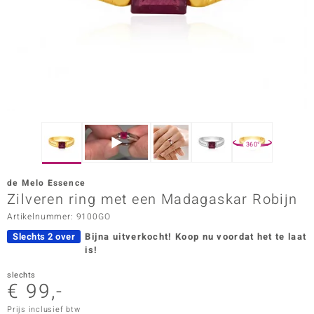
ana
Prince Designs
o
Chic
360°
d in Berlin
de Melo Essence
insell
Zilveren ring met een Madagaskar Robijn
Artikelnummer: 9100GO
n Vogue
Slechts 2 over
Bijna uitverkocht!
Koop nu voordat het te laat
e in Italy
is!
o Paraíso
slechts
€ 99,-
izen
Prijs inclusief btw