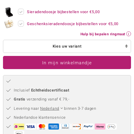
remonti
Sieradendoosje bijbestellen voor
€5,00
remonti
Geschenksieradendoosje bijbestellen voor
€5,00
uwelo
Hulp bij bepalen ringmaat
 Gems
Kies uw variant
NO Collection
In mijn winkelmandje
va
Inclusief
Echtheidscertificaat
Gratis
verzending vanaf € 79,-
Levering naar
Nederland
binnen 3-7 dagen
Nederlandse klantenservice
Minerale