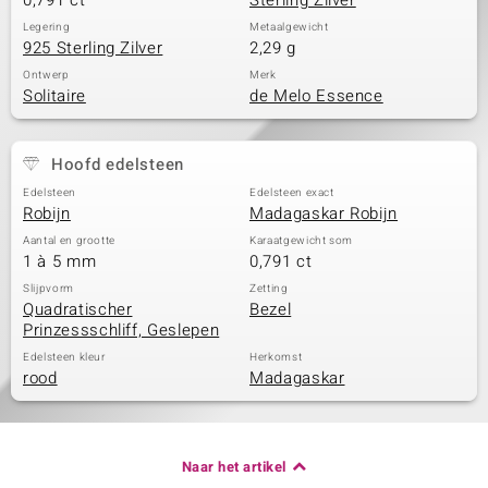
0,791 ct
Sterling Zilver
Legering
Metaalgewicht
925 Sterling Zilver
2,29 g
Ontwerp
Merk
Solitaire
de Melo Essence
Hoofd edelsteen
Edelsteen
Edelsteen exact
Robijn
Madagaskar Robijn
Aantal en grootte
Karaatgewicht som
1 à 5 mm
0,791 ct
Slijpvorm
Zetting
Quadratischer
Bezel
Prinzessschliff, Geslepen
Edelsteen kleur
Herkomst
rood
Madagaskar
Naar het artikel