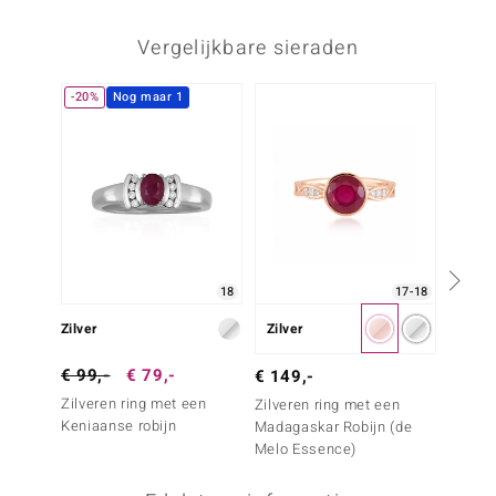
Vergelijkbare sieraden
-20%
Nog maar 1
-35%
18
17-18
Zilver
Zilver
Zilver
€ 99,-
€ 79,-
€ 199
€ 149,-
Zilveren ring met een
Zilver
Zilveren ring met een
Keniaanse robijn
Bemain
Madagaskar Robijn (de
Melo Essence)