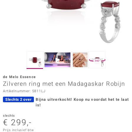
ana
Prince Designs
o
Chic
360°
d in Berlin
de Melo Essence
insell
Zilveren ring met een Madagaskar Robijn
Artikelnummer: 5811LJ
n Vogue
Slechts 2 over
Bijna uitverkocht!
Koop nu voordat het te laat
e in Italy
is!
o Paraíso
slechts
€ 299,-
izen
Prijs inclusief btw