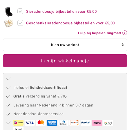
remonti
Sieradendoosje bijbestellen voor
€5,00
remonti
Geschenksieradendoosje bijbestellen voor
€5,00
uwelo
Hulp bij bepalen ringmaat
 Gems
Kies uw variant
NO Collection
In mijn winkelmandje
va
Inclusief
Echtheidscertificaat
Gratis
verzending vanaf € 79,-
Levering naar
Nederland
binnen 3-7 dagen
Nederlandse klantenservice
Minerale