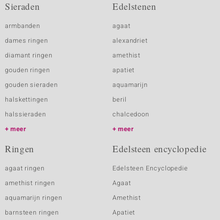
Sieraden
Edelstenen
armbanden
agaat
dames ringen
alexandriet
diamant ringen
amethist
gouden ringen
apatiet
gouden sieraden
aquamarijn
halskettingen
beril
halssieraden
chalcedoon
meer
meer
Ringen
Edelsteen encyclopedie
agaat ringen
Edelsteen Encyclopedie
amethist ringen
Agaat
aquamarijn ringen
Amethist
barnsteen ringen
Apatiet