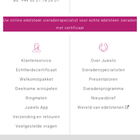
BE:
+49 30 21 78 26 01
Uw online edelsteen sieradenspecialist voor echte edelsteen sieraden
met certificaat
Klantenservice
Over Juwelo
Echtheidscertificaat
Sieradenspecialisten
Welkomstpakket
Presentatoren
Deelname winspelen
Sieradenprogramma
Ringmaten
Nieuwsbrief
Juwelo App
Wereld van edelstenen
Verzending en retouren
Veelgestelde vragen