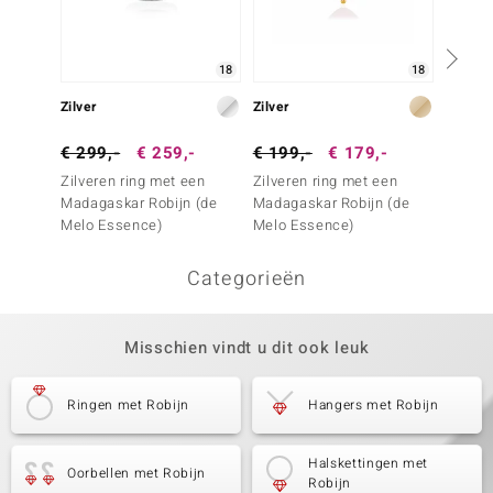
18
18
Zilver
Zilver
Zilver
€ 299,-
€ 259,-
€ 199,-
€ 179,-
€ 199
Zilveren ring met een
Zilveren ring met een
Zilver
Madagaskar Robijn (de
Madagaskar Robijn (de
Bemain
Melo Essence)
Melo Essence)
Categorieën
Misschien vindt u dit ook leuk
Ringen met Robijn
Hangers met Robijn
Halskettingen met
Oorbellen met Robijn
Robijn