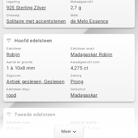
Legering
Metaalgewicht
925 Sterling Zilver
2,7 g
Ontwerp
Merk
Solitaire met accentstenen
de Melo Essence
Hoofd edelsteen
Edelsteen
Edelsteen exact
Robijn
Madagaskar Robijn
Aantal en grootte
Karaatgewicht som
1 à 10x8 mm
4,275 ct
Slijpvorm
Zetting
Antiek geslepen, Geslepen
Prong
Edelsteen kleur
Herkomst
rood
Madagaskar
Tweede edelsteen
Edelsteen exact
Aantal en grootte
Zirkoon
4 à 5x2,5 mm
Meer
Karaatgewicht som
Slijpvorm