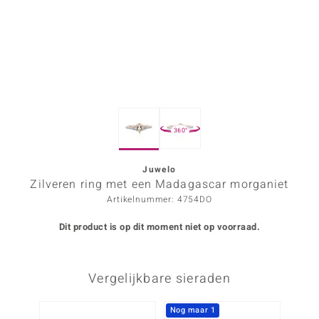
ana
Prince Designs
o
360°
Chic
d in Berlin
Juwelo
Zilveren ring met een Madagascar morganiet
insell
Artikelnummer: 4754DO
n Vogue
Dit product is op dit moment niet op voorraad.
e in Italy
Vergelijkbare sieraden
o Paraíso
izen
Nog maar 1