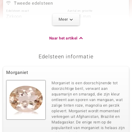
Tweede edelsteen
Edelsteen exact
Aantal en grootte
Zirkoon
6 à 1,5 mm
Meer
Karaatgewicht som
Slijpvorm
0,108 ct
Rond geslepen
Zetting
Herkomst
Naar het artikel
Prong
Cambodja
Edelsteen informatie
Derde edelsteen
Edelsteen exact
Aantal en grootte
Morganiet
Zirkoon
6 à 1,3 mm
Karaatgewicht som
Slijpvorm
Morganiet is een doorschijnende tot
0,07 ct
Rond geslepen
doorzichtige beril, verwant aan
aquamarijn en smaragd, die zijn kleur
Zetting
Herkomst
Prong
ontleent aan sporen van mangaan, wat
Cambodja
zalige tinten roze, magnolia en perzik
oplevert. Morganiet wordt momenteel
verkregen uit Afghanistan, Brazilië en
Vierde edelsteen
Madagaskar. De enige rem op de
Edelsteen exact
Aantal en grootte
populariteit van morganiet is helaas zijn