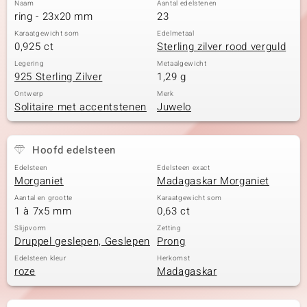
Naam
Aantal edelstenen
ring - 23x20 mm
23
Karaatgewicht som
Edelmetaal
0,925 ct
Sterling zilver rood verguld
Legering
Metaalgewicht
925 Sterling Zilver
1,29 g
Ontwerp
Merk
Solitaire met accentstenen
Juwelo
Hoofd edelsteen
Edelsteen
Edelsteen exact
Morganiet
Madagaskar Morganiet
Aantal en grootte
Karaatgewicht som
1 à 7x5 mm
0,63 ct
Slijpvorm
Zetting
Druppel geslepen, Geslepen
Prong
Edelsteen kleur
Herkomst
roze
Madagaskar