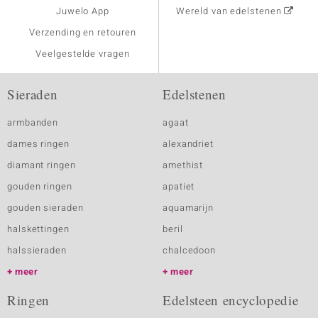
Juwelo App
Wereld van edelstenen
Verzending en retouren
Veelgestelde vragen
Sieraden
Edelstenen
armbanden
agaat
dames ringen
alexandriet
diamant ringen
amethist
gouden ringen
apatiet
gouden sieraden
aquamarijn
halskettingen
beril
halssieraden
chalcedoon
meer
meer
Ringen
Edelsteen encyclopedie