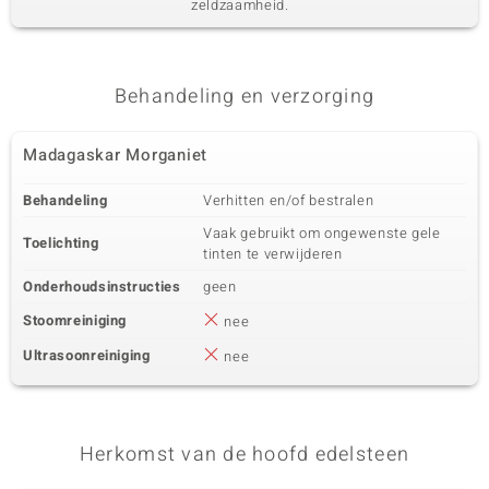
Zirkoon
10 à 1,2 mm
zeldzaamheid.
Karaatgewicht som
Slijpvorm
0,117 ct
Rond geslepen
Zetting
Herkomst
Behandeling en verzorging
Prong
Cambodja
Madagaskar Morganiet
Behandeling
Verhitten en/of bestralen
Vaak gebruikt om ongewenste gele
Toelichting
tinten te verwijderen
Onderhoudsinstructies
geen
Stoomreiniging
nee
Ultrasoonreiniging
nee
Herkomst van de hoofd edelsteen