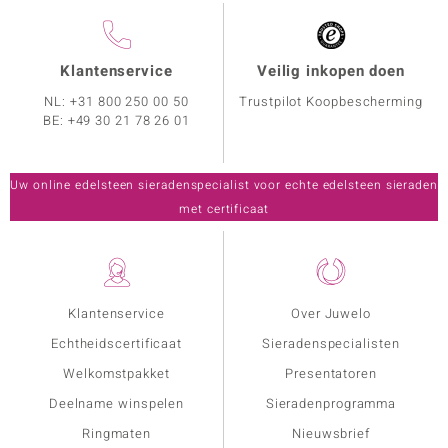
Klantenservice
Veilig inkopen doen
NL:
+31 800 250 00 50
Trustpilot Koopbescherming
BE:
+49 30 21 78 26 01
Uw online edelsteen sieradenspecialist voor echte edelsteen sieraden
met certificaat
Klantenservice
Over Juwelo
Echtheidscertificaat
Sieradenspecialisten
Welkomstpakket
Presentatoren
Deelname winspelen
Sieradenprogramma
Ringmaten
Nieuwsbrief