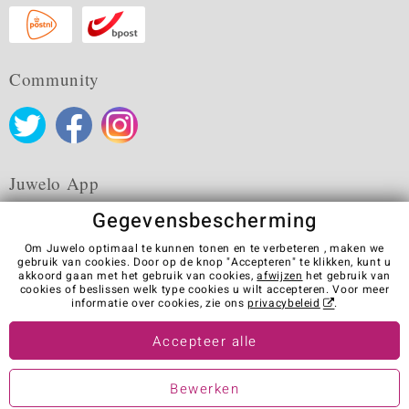
Community
Juwelo App
Gegevensbescherming
Om Juwelo optimaal te kunnen tonen en te verbeteren , maken we
gebruik van cookies. Door op de knop "Accepteren" te klikken, kunt u
akkoord gaan met het gebruik van cookies,
afwijzen
het gebruik van
Algemene verkoopvoorwaarden
Privacybeleid
Cookies
cookies of beslissen welk type cookies u wilt accepteren. Voor meer
Colofon
Contact
Contract herroepen
informatie over cookies, zie ons
privacybeleid
.
Visit our stores in other countries:
Accepteer alle
Bewerken
© Juwelo Deutschland GmbH (Een onderneming van de elumeo SE)