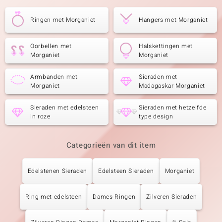
Ringen met Morganiet
Hangers met Morganiet
Oorbellen met
Halskettingen met
Morganiet
Morganiet
Armbanden met
Sieraden met
Morganiet
Madagaskar Morganiet
Sieraden met edelsteen
Sieraden met hetzelfde
in roze
type design
Categorieën van dit item
Edelstenen Sieraden
Edelsteen Sieraden
Morganiet
Ring met edelsteen
Dames Ringen
Zilveren Sieraden