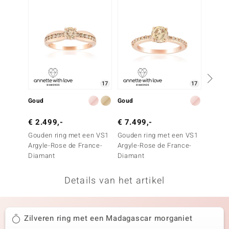
remonti
remonti
uwelo
 Gems
17
17
NO Collection
Goud
Goud
Zilver
va
€ 2.499,-
€ 7.499,-
€ 149
Gouden ring met een VS1
Gouden ring met een VS1
Zilver
Argyle-Rose de France-
Argyle-Rose de France-
zirkoon
Diamant
Diamant
Details van het artikel
Minerale
Zilveren ring met een Madagascar morganiet